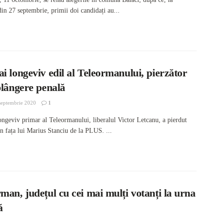
din 27 septembrie, primii doi candidați au...
i longeviv edil al Teleormanului, pierzător
plângere penală
septembrie 2020
1
ongeviv primar al Teleormanului, liberalul Victor Letcanu, a pierdut
în fața lui Marius Stanciu de la PLUS. ...
man, județul cu cei mai mulți votanți la urna
ă