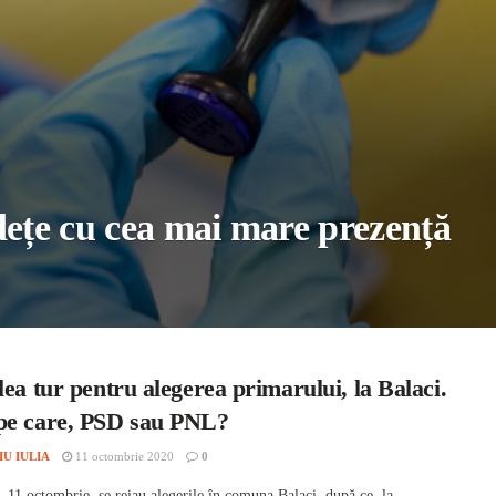
dețe cu cea mai mare prezență
lea tur pentru alegerea primarului, la Balaci.
pe care, PSD sau PNL?
IU IULIA
11 octombrie 2020
0
 11 octombrie, se reiau alegerile în comuna Balaci, după ce, la