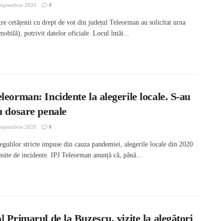
septembrie 2020
0
re cetățenii cu drept de vot din județul Teleorman au solicitat urna
mobilă), potrivit datelor oficiale. Locul întâi...
leorman: Incidente la alegerile locale. S-au
u dosare penale
septembrie 2020
0
egulilor stricte impuse din cauza pandemiei, alegerile locale din 2020
psite de incidente. IPJ Teleorman anunță că, până...
] Primarul de la Buzescu, vizite la alegători