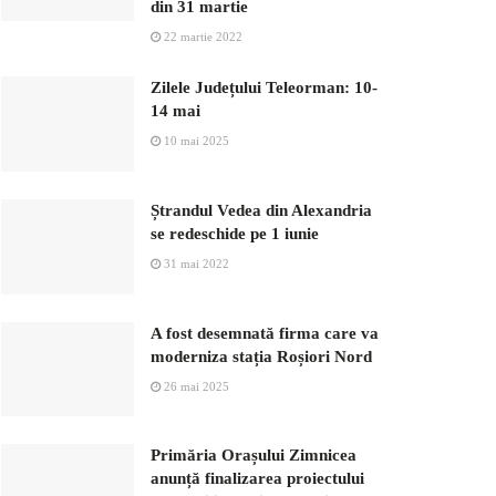
din 31 martie
22 martie 2022
Zilele Județului Teleorman: 10-
14 mai
10 mai 2025
Ștrandul Vedea din Alexandria
se redeschide pe 1 iunie
31 mai 2022
A fost desemnată firma care va
moderniza stația Roșiori Nord
26 mai 2025
Primăria Orașului Zimnicea
anunță finalizarea proiectului