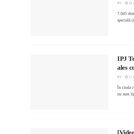
BY
28 
7.045 dint
specială (
IPJ Te
ales c
BY
27 
În ciuda r
nu sunt li
[Video