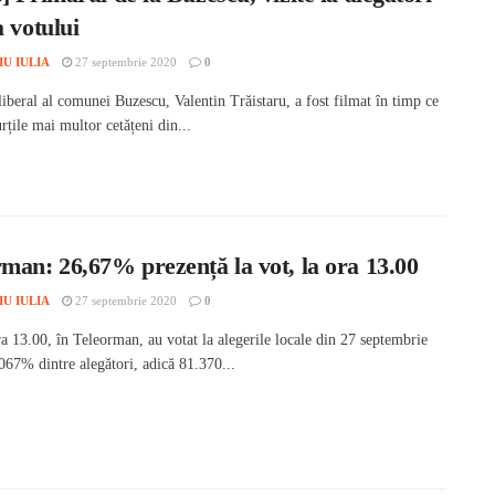
a votului
IU IULIA
27 septembrie 2020
0
iberal al comunei Buzescu, Valentin Trăistaru, a fost filmat în timp ce
urțile mai multor cetățeni din...
man: 26,67% prezență la vot, la ora 13.00
IU IULIA
27 septembrie 2020
0
ra 13.00, în Teleorman, au votat la alegerile locale din 27 septembrie
067% dintre alegători, adică 81.370...