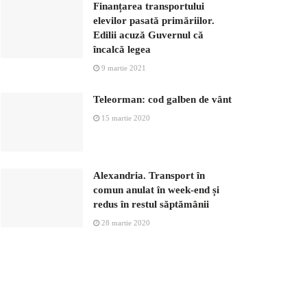
Finanțarea transportului
elevilor pasată primăriilor.
Edilii acuză Guvernul că
încalcă legea
9 martie 2021
Teleorman: cod galben de vânt
15 martie 2020
Alexandria. Transport în
comun anulat în week-end și
redus în restul săptămânii
28 martie 2020