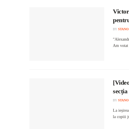
Victor
pentru
BY
STANO
“Alexandr
Am votat c
[Video
secția
BY
STANO
La ieșire
la copiii 