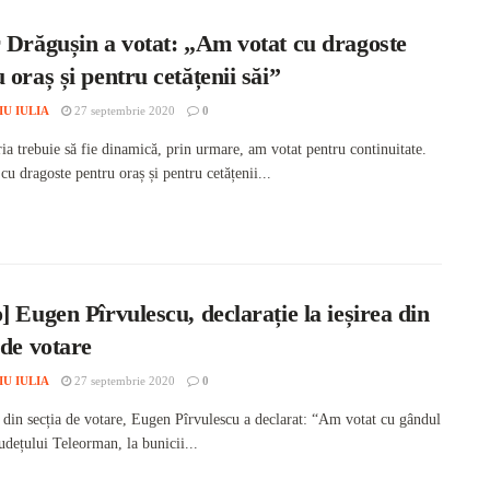
 Drăgușin a votat: „Am votat cu dragoste
 oraș și pentru cetățenii săi”
IU IULIA
27 septembrie 2020
0
ia trebuie să fie dinamică, prin urmare, am votat pentru continuitate.
u dragoste pentru oraș și pentru cetățenii...
] Eugen Pîrvulescu, declarație la ieșirea din
 de votare
IU IULIA
27 septembrie 2020
0
a din secția de votare, Eugen Pîrvulescu a declarat: “Am votat cu gândul
județului Teleorman, la bunicii...