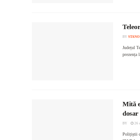
Teleor
BY
STANO
Județul T
prezența 
Mită e
dosar
BY
26 
Polițiștii