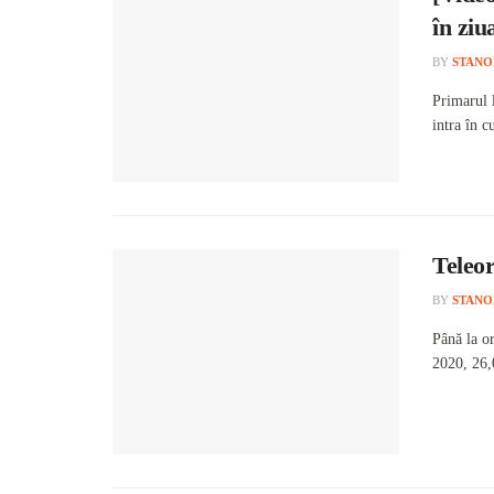
în ziu
BY
STANO
Primarul l
intra în c
Teleor
BY
STANO
Până la o
2020, 26,