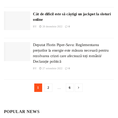
Cât de dificil este să câștigi un jackpot la sloturi
online
BY
28 decembrie 2022
0
Deputat Florin Piper-Savu: Reglementarea
prețurilor la energie este măsura necesară pentru
rezolvarea crizei care afectează toți românii/
Declarație politică
BY
27 octombrie 2022
0
1
2
…
6
POPULAR NEWS