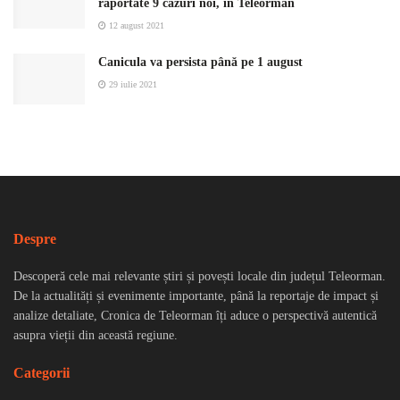
raportate 9 cazuri noi, în Teleorman
12 august 2021
Canicula va persista până pe 1 august
29 iulie 2021
Despre
Descoperă cele mai relevante știri și povești locale din județul Teleorman.
De la actualități și evenimente importante, până la reportaje de impact și
analize detaliate, Cronica de Teleorman îți aduce o perspectivă autentică
asupra vieții din această regiune.
Categorii