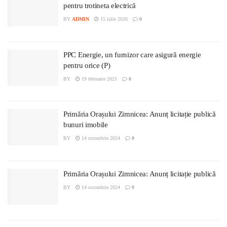
pentru trotineta electrică
BY
ADMIN
15 iulie 2026
0
PPC Energie, un furnizor care asigură energie
pentru orice (P)
BY
19 februarie 2025
0
Primăria Orașului Zimnicea: Anunț licitație publică
bunuri imobile
BY
14 octombrie 2024
0
Primăria Orașului Zimnicea: Anunț licitație publică
BY
14 octombrie 2024
0