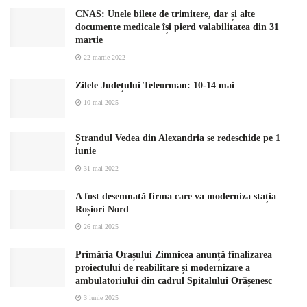
CNAS: Unele bilete de trimitere, dar și alte
documente medicale își pierd valabilitatea din 31
martie
22 martie 2022
Zilele Județului Teleorman: 10-14 mai
10 mai 2025
Ștrandul Vedea din Alexandria se redeschide pe 1
iunie
31 mai 2022
A fost desemnată firma care va moderniza stația
Roșiori Nord
26 mai 2025
Primăria Orașului Zimnicea anunță finalizarea
proiectului de reabilitare și modernizare a
ambulatoriului din cadrul Spitalului Orășenesc
3 iunie 2025