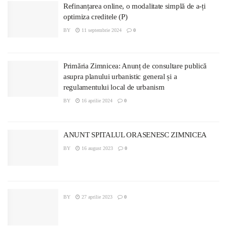
Refinanțarea online, o modalitate simplă de a-ți
optimiza creditele (P)
BY
11 septembrie 2024
0
Primăria Zimnicea: Anunț de consultare publică
asupra planului urbanistic general și a
regulamentului local de urbanism
BY
16 aprilie 2024
0
ANUNT SPITALUL ORASENESC ZIMNICEA
BY
16 august 2023
0
BY
27 aprilie 2023
0