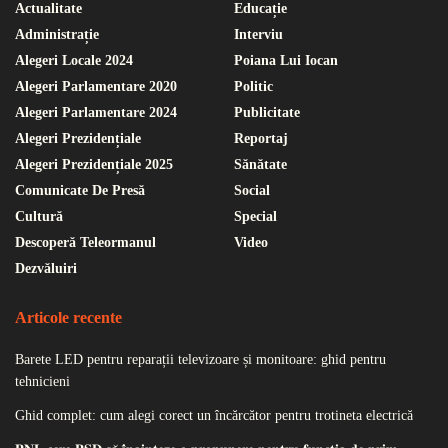
Actualitate
Educație
Administrație
Interviu
Alegeri Locale 2024
Poiana Lui Iocan
Alegeri Parlamentare 2020
Politic
Alegeri Parlamentare 2024
Publicitate
Alegeri Prezidențiale
Reportaj
Alegeri Prezidențiale 2025
Sănătate
Comunicate De Presă
Social
Cultură
Special
Descoperă Teleormanul
Video
Dezvăluiri
Articole recente
Barete LED pentru reparații televizoare și monitoare: ghid pentru
tehnicieni
Ghid complet: cum alegi corect un încărcător pentru trotineta electrică