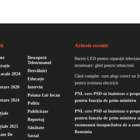
ii
Articole recente
ate
Descoperă
Barete LED pentru reparații televizoa
Teleormanul
monitoare: ghid pentru tehnicieni
rație
Dezvăluiri
Locale 2024
Ghid complet: cum alegi corect un î
Educație
pentru trotineta electrică
ntare 2020
Interviu
𝐏𝐍𝐋 𝐜𝐞𝐫𝐞 𝐏𝐒𝐃 𝐬𝐚̆ 𝐢̂𝐧𝐚𝐢𝐧𝐭𝐞𝐳𝐞 𝐨 𝐩𝐫𝐨𝐩
Poiana Lui Iocan
ntare 2024
𝐩𝐞𝐧𝐭𝐫𝐮 𝐟𝐮𝐧𝐜𝐭̦𝐢𝐚 𝐝𝐞 𝐩𝐫𝐢𝐦-𝐦𝐢𝐧𝐢𝐬𝐭𝐫𝐮
Politic
𝐏𝐍𝐋 𝐜𝐞𝐫𝐞 𝐏𝐒𝐃 𝐬𝐚̆ 𝐢̂𝐧𝐚𝐢𝐧𝐭𝐞𝐳𝐞 𝐨 𝐩𝐫𝐨𝐩
Publicitate
țiale
𝐩𝐞𝐧𝐭𝐫𝐮 𝐟𝐮𝐧𝐜𝐭̦𝐢𝐚 𝐝𝐞 𝐩𝐫𝐢𝐦-𝐦𝐢𝐧𝐢𝐬𝐭𝐫𝐮 𝐬𝐚
Reportaj
𝐫𝐞𝐜𝐮𝐧𝐨𝐚𝐬𝐜𝐚̆ 𝐢𝐧𝐜𝐚𝐩𝐚𝐜𝐢𝐭𝐚𝐭𝐞𝐚 𝐝𝐞 𝐚 𝐜𝐨𝐧
țiale 2025
Sănătate
𝐑𝐨𝐦𝐚̂𝐧𝐢𝐚
ate De
Social