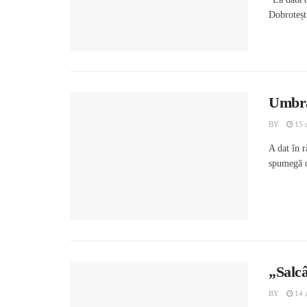
Dobrotești
Umbra
BY
15 
A dat în 
spumegă d
„Salc
BY
14 a