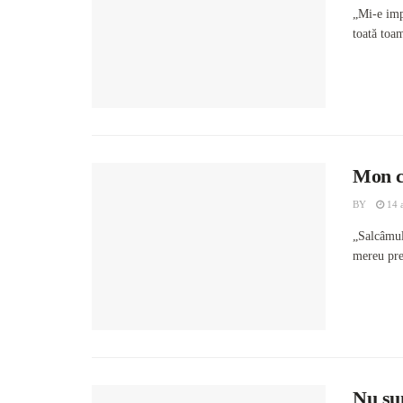
„Mi-e impo
toată toam
Mon c
BY
14 a
„Salcâmul 
mereu prez
Nu sun