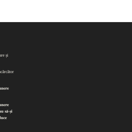
re și
ncărcător
𝐧𝐞𝐫𝐞
𝐧𝐞𝐫𝐞
𝐮 𝐬𝐚̆-𝐬̦𝐢
𝐝𝐮𝐜𝐞