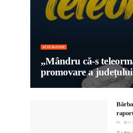
ACTUALITATE
„Mândru că-s teleor
promovare a județulu
Bărba
raport
BY
21 
"La data d