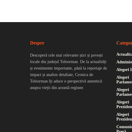
Despre
Categor
Actualit
Descoperă cele mai relevante știri și povești
locale din județul Teleorman. De la actualități
Administ
și evenimente importante, până la reportaje de
Alegeri 
impact și analize detaliate, Cronica de
Alegeri
Teleorman îți aduce o perspectivă autentică
Parlame
asupra vieții din această regiune.
Alegeri
Parlame
Alegeri
Preziden
Alegeri
Preziden
Comunic
Presă