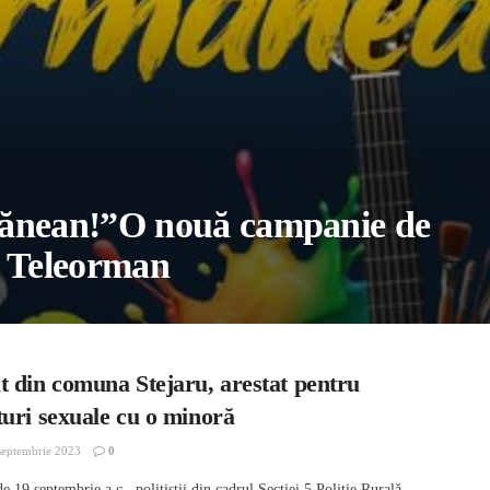
mănean!”O nouă campanie de
i Teleorman
t din comuna Stejaru, arestat pentru
uri sexuale cu o minoră
septembrie 2023
0
e 19 septembrie a.c., politiștii din cadrul Secției 5 Poliție Rurală