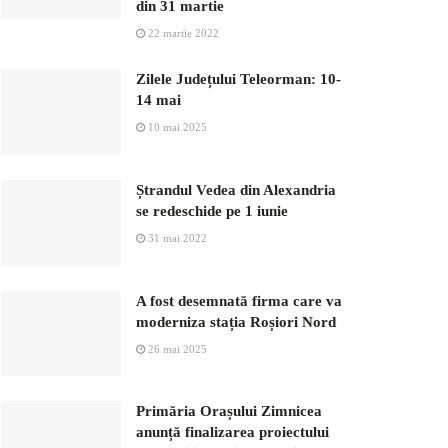
din 31 martie
22 martie 2022
Zilele Județului Teleorman: 10-
14 mai
10 mai 2025
Ștrandul Vedea din Alexandria
se redeschide pe 1 iunie
31 mai 2022
A fost desemnată firma care va
moderniza stația Roșiori Nord
26 mai 2025
Primăria Orașului Zimnicea
anunță finalizarea proiectului