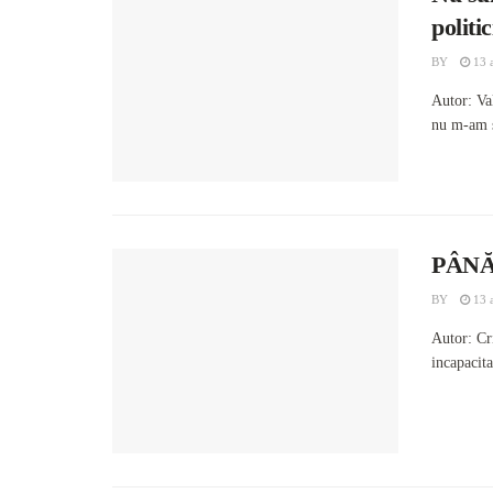
politi
BY
13 a
Autor: Va
nu m-am si
PÂNĂ
BY
13 a
Autor: Cr
incapacit