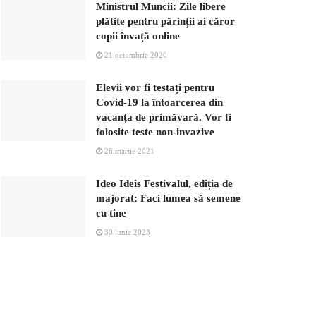
Ministrul Muncii: Zile libere
plătite pentru părinții ai căror
copii învață online
21 octombrie 2020
Elevii vor fi testați pentru
Covid-19 la întoarcerea din
vacanța de primăvară. Vor fi
folosite teste non-invazive
26 martie 2021
Ideo Ideis Festivalul, ediția de
majorat: Faci lumea să semene
cu tine
30 iunie 2023