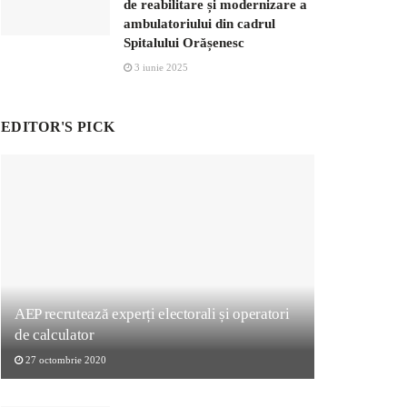
de reabilitare și modernizare a
ambulatoriului din cadrul
Spitalului Orășenesc
3 iunie 2025
EDITOR'S PICK
AEP recrutează experți electorali și operatori
de calculator
27 octombrie 2020