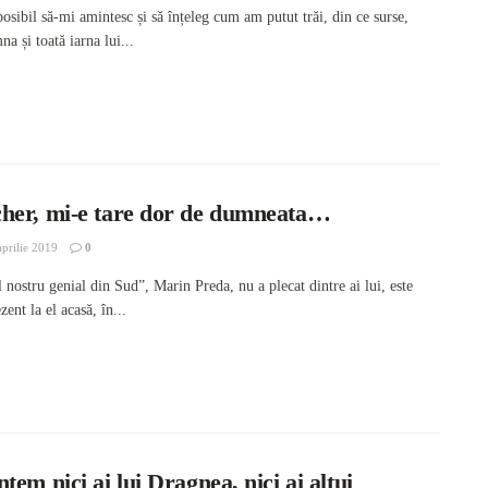
sibil să-mi amintesc și să înțeleg cum am putut trăi, din ce surse,
na și toată iarna lui...
her, mi-e tare dor de dumneata…
prilie 2019
0
nostru genial din Sud”, Marin Preda, nu a plecat dintre ai lui, este
ent la el acasă, în...
tem nici ai lui Dragnea, nici ai altui