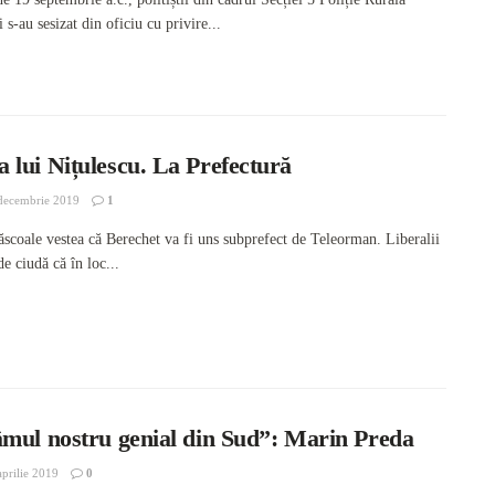
 s-au sesizat din oficiu cu privire...
 lui Nițulescu. La Prefectură
decembrie 2019
1
răscoale vestea că Berechet va fi uns subprefect de Teleorman. Liberalii
e ciudă că în loc...
âmul nostru genial din Sud”: Marin Preda
prilie 2019
0