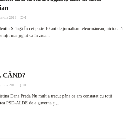
cian
prilie 2019
0
lentin Stângă În cei peste 10 ani de jurnalism teleormănean, niciodată
mțit mai jignit ca în ziua...
 CÂND?
prilie 2019
0
istina Dana Preda Nu mult a trecut până ce am constatat cu toții
atea PSD-ALDE de a guverna și,...