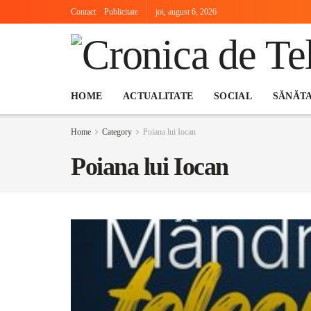
Contact
Publicitate
joi, august 6, 2026
HOME
ACTUALITATE
SOCIAL
SĂNĂT
Home
Category
Poiana lui Iocan
Poiana lui Iocan