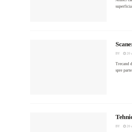
superficia
Scane
BY
20 
Trecand d
spre parte
Tehnic
BY
20 