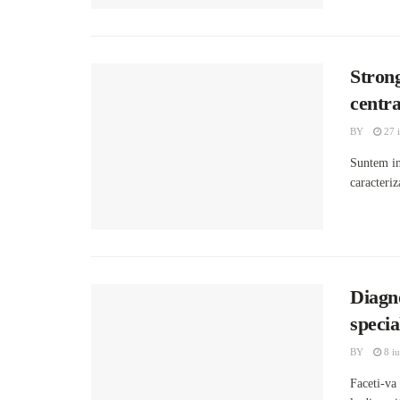
Stron
centra
BY
27 i
Suntem in
caracteriz
Diagno
specia
BY
8 iu
Faceti-va