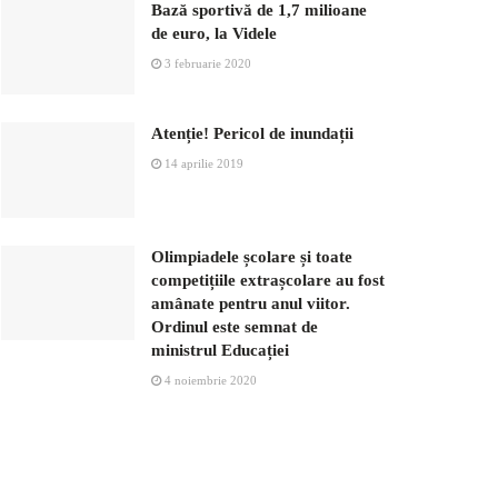
Bază sportivă de 1,7 milioane
de euro, la Videle
3 februarie 2020
Atenție! Pericol de inundații
14 aprilie 2019
Olimpiadele școlare și toate
competițiile extrașcolare au fost
amânate pentru anul viitor.
Ordinul este semnat de
ministrul Educației
4 noiembrie 2020