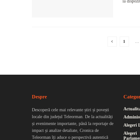
la dispozi
1
…
Despre
Categor
Actualit
Descoperă cele mai relevante știri și povești
locale din județul Teleorman. De la actualități
Administ
și evenimente importante, până la reportaje de
Alegeri 
impact și analize detaliate, Cronica de
Alegeri
Teleorman îți aduce o perspectivă autentică
Parlame