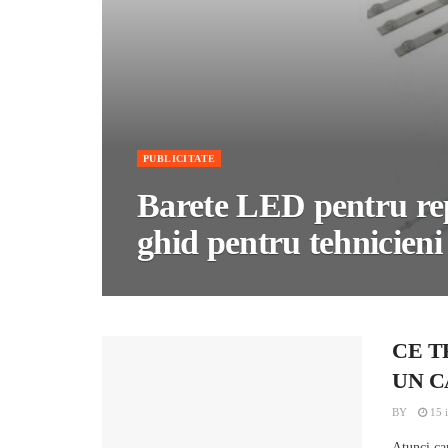
PUBLICITATE
Barete LED pentru repa
ghid pentru tehnicieni
CE T
UN C
BY
15 i
Atunci can