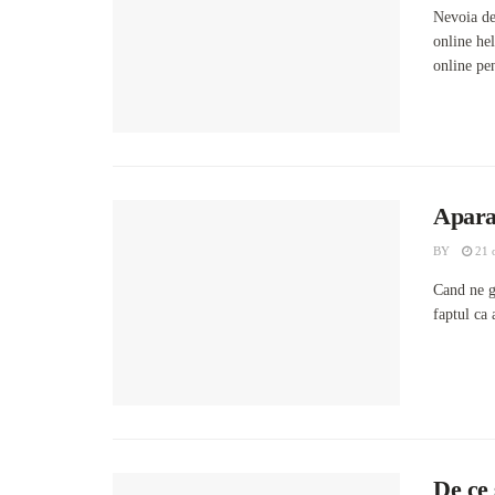
Nevoia de
online he
online pen
Aparat
BY
21 
Cand ne g
faptul ca 
De ce 