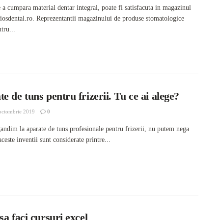
 a cumpara material dentar integral, poate fi satisfacuta in magazinul
liosdental.ro. Reprezentantii magazinului de produse stomatologice
tru...
e de tuns pentru frizerii. Tu ce ai alege?
octombrie 2019
0
andim la aparate de tuns profesionale pentru frizerii, nu putem nega
aceste inventii sunt considerate printre...
sa faci cursuri excel