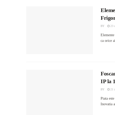
Eleme
Frigor
BY
23 i
Elemente 
ca orice a
Fosca
IP la
BY
21 i
Piata est
Inovatia 