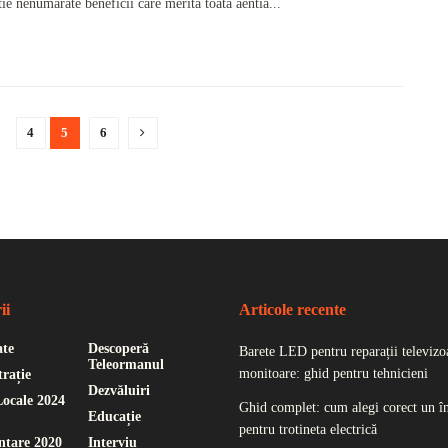
tie nenumarate beneficii care merita toata aentia...
4
5
6
ii
Articole recente
ate
Descoperă
Barete LED pentru reparații televizoa
Teleormanul
monitoare: ghid pentru tehnicieni
rație
Dezvăluiri
Locale 2024
Ghid complet: cum alegi corect un î
Educație
pentru trotineta electrică
ntare 2020
Interviu