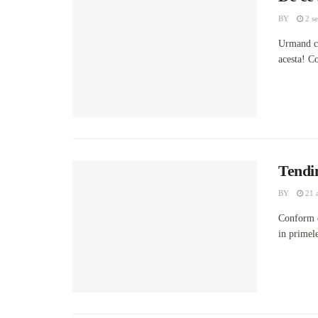
BY
2 se
Urmand cu
acesta! Co
Tendin
BY
21 
Conform d
in primele