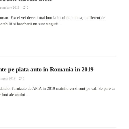
ptembrie 2019
0
rsuri Excel vei deveni mai bun la locul de munca, indiferent de
ntabilii si bancherii nu sunt singurii...
te pe piata auto in Romania in 2019
august 2019
0
atelor furnizate de APIA in 2019 mainile verzi sunt pe val. Se pare ca
 luni ale anului...