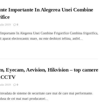
nte Importante In Alegerea Unei Combine
ifice
ulie 2019
0
Importante In Alegerea Unei Combine Frigorifice Combina frigorifica,
lt aparat electrocasnic mare, nu este deobicei ieftina, astfel...
m, Eyecam, Aevision, Hikvision – top camere
 1CCTV
ulie 2019
0
e invadata de sisteme de securitate care mai de care mai performante.
adusa de cei mai mari producatori...