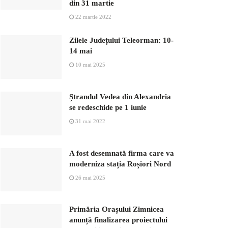
din 31 martie
22 martie 2022
Zilele Județului Teleorman: 10-
14 mai
10 mai 2025
Ștrandul Vedea din Alexandria
se redeschide pe 1 iunie
31 mai 2022
A fost desemnată firma care va
moderniza stația Roșiori Nord
26 mai 2025
Primăria Orașului Zimnicea
anunță finalizarea proiectului