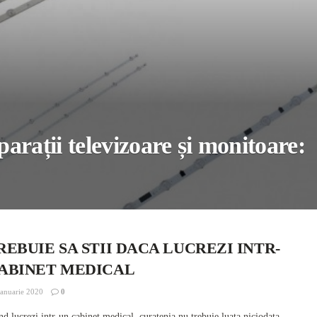
rații televizoare și monitoare:
REBUIE SA STII DACA LUCREZI INTR-
ABINET MEDICAL
anuarie 2020
0
d lucrezi intr-un cabinet medical, curatenia nu trebuie luata niciodata