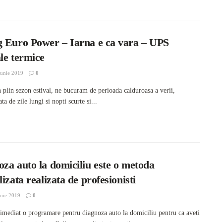
g Euro Power – Iarna e ca vara – UPS
le termice
unie 2019
0
 plin sezon estival, ne bucuram de perioada calduroasa a verii,
ata de zile lungi si nopti scurte si...
za auto la domiciliu este o metoda
lizata realizata de profesionisti
nie 2019
0
 imediat o programare pentru diagnoza auto la domiciliu pentru ca aveti