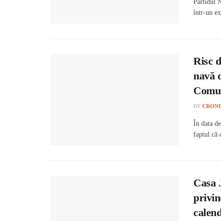
Partidul 
într-un ex
Risc d
navă d
Comun
BY
CRONI
În data d
faptul că 
Casa 
privin
calend