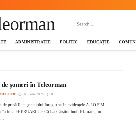
ATE
ADMINISTRAȚIE
POLITIC
EDUCAȚIE
COMUNI
i de șomeri în Teleorman
CA DE TR
16 martie 2026
0
 de presă Rata şomajului înregistrat în evidenţele A.J.O.F.M
 în luna FEBRUARIE 2026 La sfârșitul lunii februarie, în
...