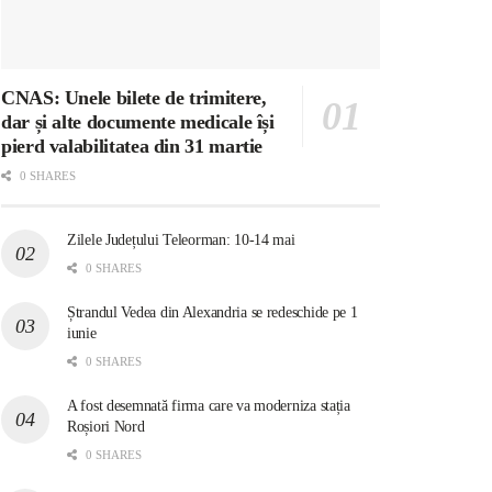
CNAS: Unele bilete de trimitere,
dar și alte documente medicale își
pierd valabilitatea din 31 martie
0 SHARES
Zilele Județului Teleorman: 10-14 mai
0 SHARES
Ștrandul Vedea din Alexandria se redeschide pe 1
iunie
0 SHARES
A fost desemnată firma care va moderniza stația
Roșiori Nord
0 SHARES