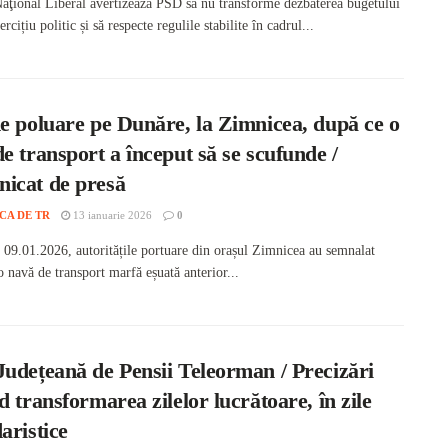
Naţional Liberal avertizează PSD să nu transforme dezbaterea bugetului
ercițiu politic și să respecte regulile stabilite în cadrul...
e poluare pe Dunăre, la Zimnicea, după ce o
e transport a început să se scufunde /
icat de presă
CA DE TR
13 ianuarie 2026
0
e 09.01.2026, autoritățile portuare din orașul Zimnicea au semnalat
o navă de transport marfă eșuată anterior...
Județeană de Pensii Teleorman / Precizări
d transformarea zilelor lucrătoare, în zile
aristice