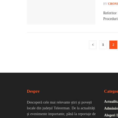
BY
CRONI
Referitor
Procedurii
1
2
Despre
Categor
Actualit
Descoperă cele mai relevante știri și povești
locale din județul Teleorman. De la actualități
Administ
și evenimente importante, până la reportaje de
Alegeri 