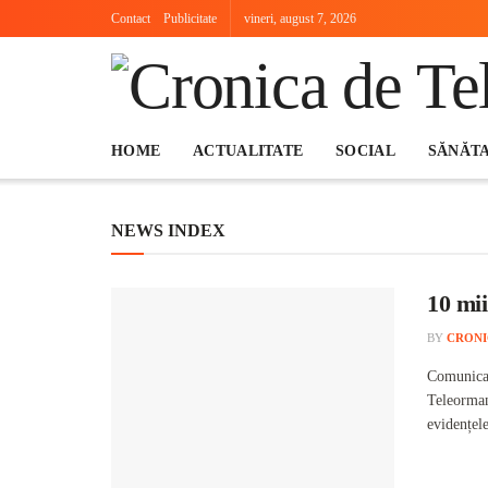
Contact
Publicitate
vineri, august 7, 2026
HOME
ACTUALITATE
SOCIAL
SĂNĂT
NEWS INDEX
10 mi
BY
CRONI
Comunicat
Teleorman
evidențele