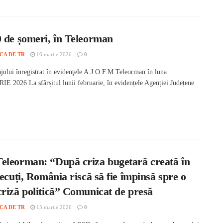
0 de șomeri, în Teleorman
CA DE TR
16 martie 2026
0
jului înregistrat în evidenţele A.J.O.F.M Teleorman în luna
 2026 La sfârșitul lunii februarie, în evidențele Agenției Județene
eleorman: “După criza bugetară creată în
recuți, România riscă să fie împinsă spre o
riză politică” Comunicat de presă
CA DE TR
15 martie 2026
0