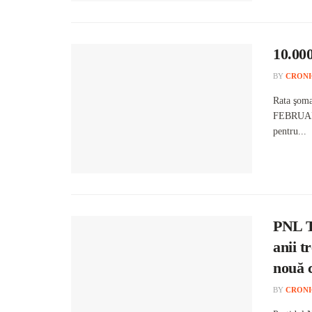
10.00
BY
CRONI
Rata şoma
FEBRUARIE
pentru...
PNL T
anii t
nouă c
BY
CRONI