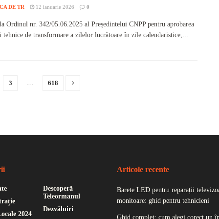
CA DE TR
12 ianuarie 2026
0
 la Ordinul nr. 342/05.06.2025 al Președintelui CNPP pentru aprobarea
 tehnice de transformare a zilelor lucrătoare în zile calendaristice,...
3
…
618
ii
Articole recente
ate
Descoperă
Barete LED pentru reparații televizoa
Teleormanul
monitoare: ghid pentru tehnicieni
rație
Dezvăluiri
Locale 2024
Ghid complet: cum alegi corect un î