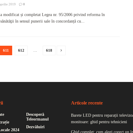
prilie 2019
0
a modificat și completat Legea nr. 95/2006 privind reforma în
ănătăţii în sensul punerii sale în concordanță cu...
611
612
…
618
ii
Articole recente
ate
Descoperă
Barete LED pentru reparații televizoa
Teleormanul
monitoare: ghid pentru tehnicieni
rație
Dezvăluiri
Locale 2024
Ghid complet: cum alegi corect un î