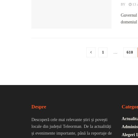
BY
13 a
Guvernul 
domeniul s
1
…
610
Despre
Categor
Actualit
Descoperă cele mai relevante știri și povești
locale din județul Teleorman. De la actualități
Administ
și evenimente importante, până la reportaje de
Alegeri 