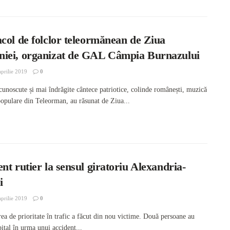
col de folclor teleormănean de Ziua
iei, organizat de GAL Câmpia Burnazului
prilie 2019
0
cunoscute și mai îndrăgite cântece patriotice, colinde românești, muzică
 populare din Teleorman, au răsunat de Ziua...
nt rutier la sensul giratoriu Alexandria-
i
prilie 2019
0
ea de prioritate în trafic a făcut din nou victime. Două persoane au
pital în urma unui accident...