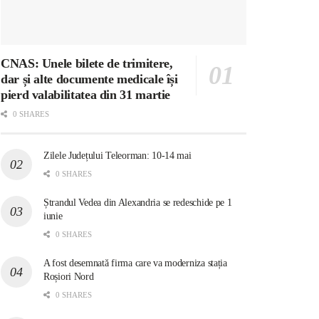
CNAS: Unele bilete de trimitere,
dar și alte documente medicale își
pierd valabilitatea din 31 martie
0 SHARES
Zilele Județului Teleorman: 10-14 mai
0 SHARES
Ștrandul Vedea din Alexandria se redeschide pe 1
iunie
0 SHARES
A fost desemnată firma care va moderniza stația
Roșiori Nord
0 SHARES