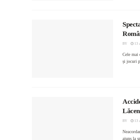
Specta
Român
BY
13 a
Cele mai 
și jocuri
Accide
Lăcen
BY
13 a
Neacordar
ajuns la s