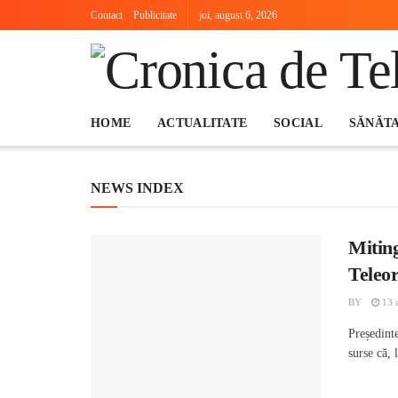
Contact
Publicitate
joi, august 6, 2026
HOME
ACTUALITATE
SOCIAL
SĂNĂT
NEWS INDEX
Miting
Teleo
BY
13 a
Președint
surse că, 