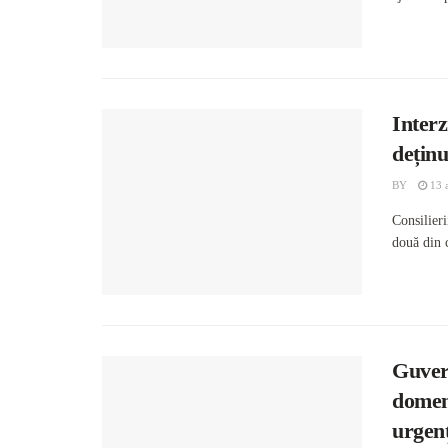
Interz
deținu
BY
13 a
Consilieri
două din c
Guver
domeni
urgen