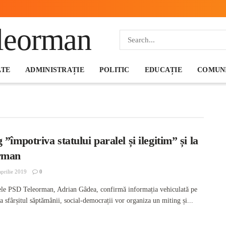
ATE
ADMINISTRAȚIE
POLITIC
EDUCAȚIE
COMUNI
 ”împotriva statului paralel și ilegitim” și la
rman
prilie 2019
0
ele PSD Teleorman, Adrian Gâdea, confirmă informația vehiculată pe
la sfârșitul săptămânii, social-democrații vor organiza un miting și...