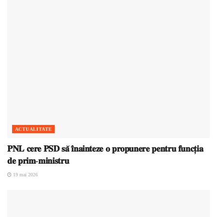
ACTUALITATE
𝐏𝐍𝐋 𝐜𝐞𝐫𝐞 𝐏𝐒𝐃 𝐬𝐚̆ 𝐢̂𝐧𝐚𝐢𝐧𝐭𝐞𝐳𝐞 𝐨 𝐩𝐫𝐨𝐩𝐮𝐧𝐞𝐫𝐞 𝐩𝐞𝐧𝐭𝐫𝐮 𝐟𝐮𝐧𝐜𝐭̦𝐢𝐚
𝐝𝐞 𝐩𝐫𝐢𝐦-𝐦𝐢𝐧𝐢𝐬𝐭𝐫𝐮
19 mai 2026