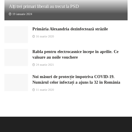
Alți trei primari liberali au trecut la PSD
19 ianuarie 2024
Primăria Alexandria dezinfectează străzile
16 martie 2020
Rabla pentru electrocasnice începe în aprilie. Ce
valoare au noile vouchere
24 martie 2021
Noi măsuri de protecție împotriva COVID-19.
Numărul celor infectați a ajuns la 32 în România
11 martie 2020