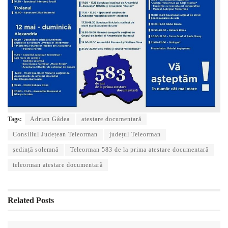
Tags:
Adrian Gâdea
atestare documentară
Consiliul Județean Teleorman
județul Teleorman
ședință solemnă
Teleorman 583 de la prima atestare documentară
teleorman atestare documentară
Related
Posts