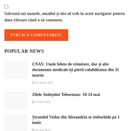
Salvează-mi numele, emailul și site-ul web în acest navigator pentru
data viitoare când o să comentez.
POPULAR NEWS
CNAS: Unele bilete de trimitere, dar și alte
documente medicale își pierd valabilitatea din 31
martie
22 martie 2022
Zilele Județului Teleorman: 10-14 mai
10 mai 2025
Ștrandul Vedea din Alexandria se redeschide pe 1
iunie
31 mai 2022