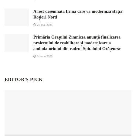
A fost desemnată firma care va moderniza stația
Roșiori Nord
26 mai 2025
Primăria Orașului Zimnicea anunță finalizarea
proiectului de reabilitare și modernizare a
ambulatoriului din cadrul Spitalului Orășenesc
3 iunie 2025
EDITOR'S PICK