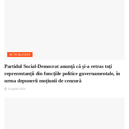
ACTUALITATE
Partidul Social-Democrat anunţă că şi-a retras toţi
reprezentanţii din funcţiile politice guvernamentale, în
urma depunerii moţiunii de cenzură
29 aprilie 2026