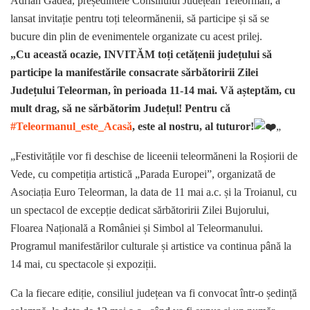
Adrian Gâdea, președintele Consiliului Județean Teleorman, a
lansat invitație pentru toți teleormănenii, să participe și să se
bucure din plin de evenimentele organizate cu acest prilej.
„
Cu această ocazie, INVITĂM toți cetățenii județului să
participe la manifestările consacrate sărbătoririi Zilei
Județului Teleorman, în perioada 11-14 ma
i. Vă așteptăm, cu
mult drag, să ne sărbătorim Județul! Pentru că
#Teleormanul_este_Acasă
, este al nostru, al tuturor!
„
„Festivitățile vor fi deschise de liceenii teleormăneni la Roșiorii de
Vede, cu competiția artistică „Parada Europei”, organizată de
Asociația Euro Teleorman, la data de 11 mai a.c. și la Troianul, cu
un spectacol de excepție dedicat sărbătoririi Zilei Bujorului,
Floarea Națională a României și Simbol al Teleormanului.
Programul manifestărilor culturale și artistice va continua până la
14 mai, cu spectacole și expoziții.
Ca la fiecare ediție, consiliul județean va fi convocat într-o ședință