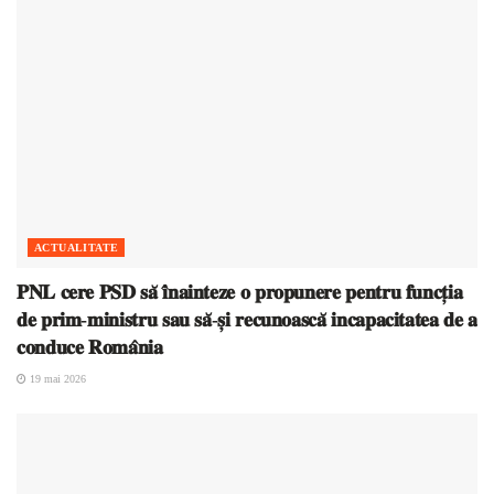
ACTUALITATE
𝐏𝐍𝐋 𝐜𝐞𝐫𝐞 𝐏𝐒𝐃 𝐬𝐚̆ 𝐢̂𝐧𝐚𝐢𝐧𝐭𝐞𝐳𝐞 𝐨 𝐩𝐫𝐨𝐩𝐮𝐧𝐞𝐫𝐞 𝐩𝐞𝐧𝐭𝐫𝐮 𝐟𝐮𝐧𝐜𝐭̦𝐢𝐚
𝐝𝐞 𝐩𝐫𝐢𝐦-𝐦𝐢𝐧𝐢𝐬𝐭𝐫𝐮 𝐬𝐚𝐮 𝐬𝐚̆-𝐬̦𝐢 𝐫𝐞𝐜𝐮𝐧𝐨𝐚𝐬𝐜𝐚̆ 𝐢𝐧𝐜𝐚𝐩𝐚𝐜𝐢𝐭𝐚𝐭𝐞𝐚 𝐝𝐞 𝐚
𝐜𝐨𝐧𝐝𝐮𝐜𝐞 𝐑𝐨𝐦𝐚̂𝐧𝐢𝐚
19 mai 2026