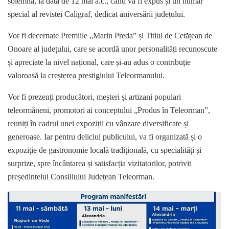
solemnă, la data de 12 mai a.c., când va fi expus și un număr
special al revistei Caligraf, dedicat aniversării județului.
Vor fi decernate Premiile „Marin Preda” și Titlul de Cetățean de
Onoare al județului, care se acordă unor personalități recunoscute
și apreciate la nivel național, care și-au adus o contribuție
valoroasă la creșterea prestigiului Teleormanului.
Vor fi prezenți producători, meșteri și artizani populari
teleormăneni, promotori ai conceptului „Produs în Teleorman”,
reuniți în cadrul unei expoziții cu vânzare diversificate și
generoase. Iar pentru deliciul publicului, va fi organizată și o
expoziție de gastronomie locală tradițională, cu specialități și
surprize, spre încântarea și satisfacția vizitatorilor, potrivit
președintelui Consiliului Județean Teleorman.