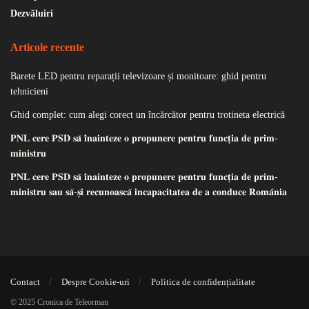
Dezvăluiri
Articole recente
Barete LED pentru reparații televizoare și monitoare: ghid pentru
tehnicieni
Ghid complet: cum alegi corect un încărcător pentru trotineta electrică
𝐏𝐍𝐋 𝐜𝐞𝐫𝐞 𝐏𝐒𝐃 𝐬𝐚̆ 𝐢̂𝐧𝐚𝐢𝐧𝐭𝐞𝐳𝐞 𝐨 𝐩𝐫𝐨𝐩𝐮𝐧𝐞𝐫𝐞 𝐩𝐞𝐧𝐭𝐫𝐮 𝐟𝐮𝐧𝐜𝐭̦𝐢𝐚 𝐝𝐞 𝐩𝐫𝐢𝐦-
𝐦𝐢𝐧𝐢𝐬𝐭𝐫𝐮
𝐏𝐍𝐋 𝐜𝐞𝐫𝐞 𝐏𝐒𝐃 𝐬𝐚̆ 𝐢̂𝐧𝐚𝐢𝐧𝐭𝐞𝐳𝐞 𝐨 𝐩𝐫𝐨𝐩𝐮𝐧𝐞𝐫𝐞 𝐩𝐞𝐧𝐭𝐫𝐮 𝐟𝐮𝐧𝐜𝐭̦𝐢𝐚 𝐝𝐞 𝐩𝐫𝐢𝐦-
𝐦𝐢𝐧𝐢𝐬𝐭𝐫𝐮 𝐬𝐚𝐮 𝐬𝐚̆-𝐬̦𝐢 𝐫𝐞𝐜𝐮𝐧𝐨𝐚𝐬𝐜𝐚̆ 𝐢𝐧𝐜𝐚𝐩𝐚𝐜𝐢𝐭𝐚𝐭𝐞𝐚 𝐝𝐞 𝐚 𝐜𝐨𝐧𝐝𝐮𝐜𝐞 𝐑𝐨𝐦𝐚̂𝐧𝐢𝐚
Contact
Despre Cookie-uri
Politica de confidențialitate
© 2025 Cronica de Teleorman