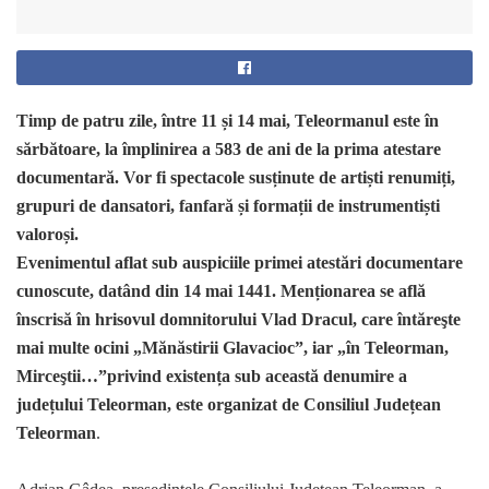
Timp de patru zile, între 11 și 14 mai,
Teleormanul este în
sărbătoare,
la împlinirea a 583 de ani de la prima atestare
documentară. Vor fi spectacole susținute de artiști renumiți,
grupuri de dansatori, fanfară și formații de instrumentiști
valoroși.
Evenimentul aflat sub auspiciile primei atestări documentare
cunoscute, datând din 14 mai 1441.
Menționarea se află
înscrisă în hrisovul domnitorului Vlad Dracul, care întăreşte
mai multe ocini „Mănăstirii Glavacioc”, iar „în Teleorman,
Mirceştii…”
privind existența sub această denumire a
județului Teleorman,
este organizat de Consiliul Județean
Teleorman
.