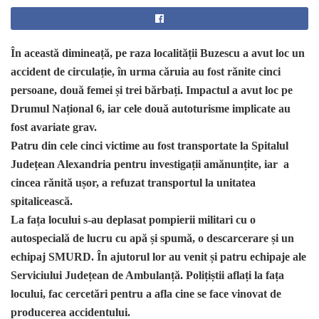
În această dimineață, pe raza localității Buzescu a avut loc un
accident de circulație, în urma căruia au fost rănite cinci
persoane, două femei și trei bărbați. Impactul a avut loc pe
Drumul Național 6, iar cele două autoturisme implicate au
fost avariate grav.
Patru din cele cinci victime au fost transportate la Spitalul
Județean Alexandria pentru investigații amănunțite, iar a
cincea rănită ușor, a refuzat transportul la unitatea
spitalicească.
La fața locului s-au deplasat pompierii militari cu o
autospecială de lucru cu apă și spumă, o descarcerare și un
echipaj SMURD. În ajutorul lor au venit și patru echipaje ale
Serviciului Județean de Ambulanță.
Polițiștii aflați la fața
locului, fac cercetări pentru a afla cine se face vinovat de
producerea accidentului.