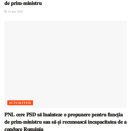
𝐝𝐞 𝐩𝐫𝐢𝐦-𝐦𝐢𝐧𝐢𝐬𝐭𝐫𝐮
19 mai 2026
ACTUALITATE
𝐏𝐍𝐋 𝐜𝐞𝐫𝐞 𝐏𝐒𝐃 𝐬𝐚̆ 𝐢̂𝐧𝐚𝐢𝐧𝐭𝐞𝐳𝐞 𝐨 𝐩𝐫𝐨𝐩𝐮𝐧𝐞𝐫𝐞 𝐩𝐞𝐧𝐭𝐫𝐮 𝐟𝐮𝐧𝐜𝐭̦𝐢𝐚
𝐝𝐞 𝐩𝐫𝐢𝐦-𝐦𝐢𝐧𝐢𝐬𝐭𝐫𝐮 𝐬𝐚𝐮 𝐬𝐚̆-𝐬̦𝐢 𝐫𝐞𝐜𝐮𝐧𝐨𝐚𝐬𝐜𝐚̆ 𝐢𝐧𝐜𝐚𝐩𝐚𝐜𝐢𝐭𝐚𝐭𝐞𝐚 𝐝𝐞 𝐚
𝐜𝐨𝐧𝐝𝐮𝐜𝐞 𝐑𝐨𝐦𝐚̂𝐧𝐢𝐚