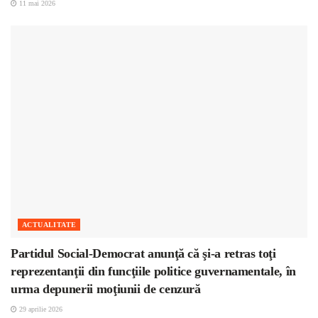
11 mai 2026
ACTUALITATE
Partidul Social-Democrat anunţă că şi-a retras toţi
reprezentanţii din funcţiile politice guvernamentale, în
urma depunerii moţiunii de cenzură
29 aprilie 2026