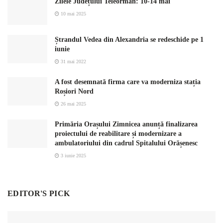
Zilele Județului Teleorman: 10-14 mai
10 mai 2025
Ștrandul Vedea din Alexandria se redeschide pe 1
iunie
31 mai 2022
A fost desemnată firma care va moderniza stația
Roșiori Nord
26 mai 2025
Primăria Orașului Zimnicea anunță finalizarea
proiectului de reabilitare și modernizare a
ambulatoriului din cadrul Spitalului Orășenesc
3 iunie 2025
EDITOR'S PICK