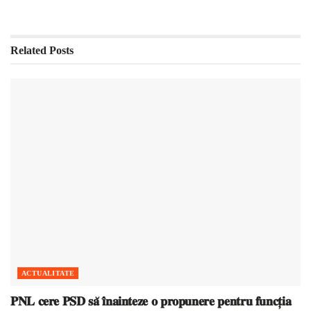
Related
Posts
ACTUALITATE
𝐏𝐍𝐋 𝐜𝐞𝐫𝐞 𝐏𝐒𝐃 𝐬𝐚̆ 𝐢̂𝐧𝐚𝐢𝐧𝐭𝐞𝐳𝐞 𝐨 𝐩𝐫𝐨𝐩𝐮𝐧𝐞𝐫𝐞 𝐩𝐞𝐧𝐭𝐫𝐮 𝐟𝐮𝐧𝐜𝐭̦𝐢𝐚