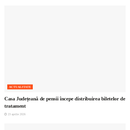
ACTUALITATE
Casa Județeană de pensii începe distribuirea biletelor de
tratament
23 aprilie 2026