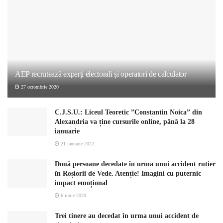
AEP recrutează experți electorali și operatori de calculator
27 octombrie 2020
C.J.S.U.: Liceul Teoretic ”Constantin Noica” din
Alexandria va ține cursurile online, până la 28
ianuarie
21 ianuarie 2022
Două persoane decedate în urma unui accident rutier
în Roșiorii de Vede. Atenție! Imagini cu puternic
impact emoțional
6 iunie 2020
Trei tinere au decedat în urma unui accident de