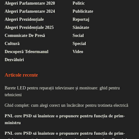
Alegeri Parlamentare 2020
Politic
Alegeri Parlamentare 2024
Publicitate
Alegeri Prezidențiale
Reportaj
Alegeri Prezidențiale 2025
Sănătate
Comunicate De Presă
Social
Cultură
Special
Descoperă Teleormanul
Video
Dezvăluiri
Articole recente
Barete LED pentru reparații televizoare și monitoare: ghid pentru
tehnicieni
Ghid complet: cum alegi corect un încărcător pentru trotineta electrică
𝐏𝐍𝐋 𝐜𝐞𝐫𝐞 𝐏𝐒𝐃 𝐬𝐚̆ 𝐢̂𝐧𝐚𝐢𝐧𝐭𝐞𝐳𝐞 𝐨 𝐩𝐫𝐨𝐩𝐮𝐧𝐞𝐫𝐞 𝐩𝐞𝐧𝐭𝐫𝐮 𝐟𝐮𝐧𝐜𝐭̦𝐢𝐚 𝐝𝐞 𝐩𝐫𝐢𝐦-
𝐦𝐢𝐧𝐢𝐬𝐭𝐫𝐮
𝐏𝐍𝐋 𝐜𝐞𝐫𝐞 𝐏𝐒𝐃 𝐬𝐚̆ 𝐢̂𝐧𝐚𝐢𝐧𝐭𝐞𝐳𝐞 𝐨 𝐩𝐫𝐨𝐩𝐮𝐧𝐞𝐫𝐞 𝐩𝐞𝐧𝐭𝐫𝐮 𝐟𝐮𝐧𝐜𝐭̦𝐢𝐚 𝐝𝐞 𝐩𝐫𝐢𝐦-