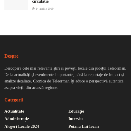
circulație
14 aprilie 2019
Despre
Descoperă cele mai relevante știri și povești locale din județul Teleorman.
De la actualități și evenimente importante, până la reportaje de impact și
analize detaliate, Cronica de Teleorman îți aduce o perspectivă autentică
asupra vieții din această regiune.
Categorii
Actualitate
Educație
Administrație
Interviu
Alegeri Locale 2024
Poiana Lui Iocan