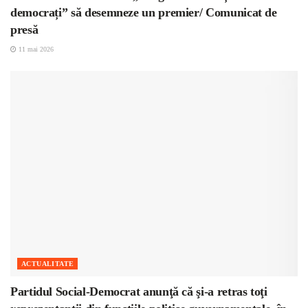
democrați” să desemneze un premier/ Comunicat de
presă
11 mai 2026
ACTUALITATE
Partidul Social-Democrat anunţă că şi-a retras toţi