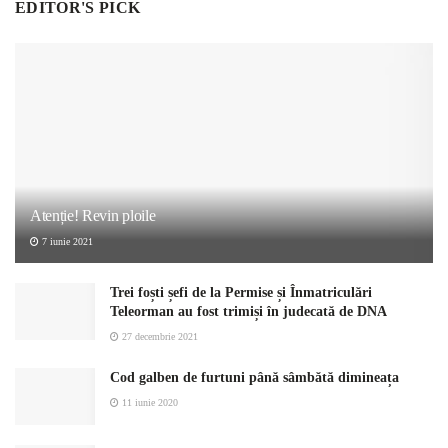
EDITOR'S PICK
Atenție! Revin ploile
7 iunie 2021
Trei foști șefi de la Permise și Înmatriculări
Teleorman au fost trimiși în judecată de DNA
27 decembrie 2021
Cod galben de furtuni până sâmbătă dimineața
11 iunie 2020