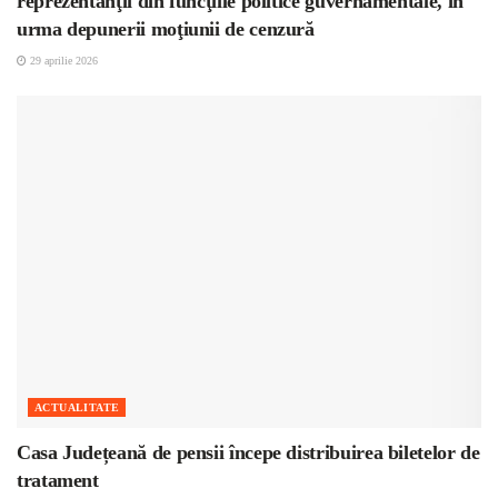
reprezentanţii din funcţiile politice guvernamentale, în
urma depunerii moţiunii de cenzură
29 aprilie 2026
ACTUALITATE
Casa Județeană de pensii începe distribuirea biletelor de
tratament