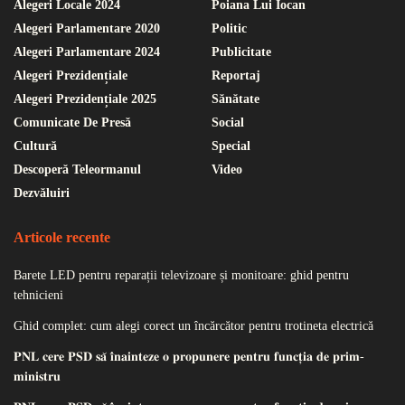
Alegeri Locale 2024
Poiana Lui Iocan
Alegeri Parlamentare 2020
Politic
Alegeri Parlamentare 2024
Publicitate
Alegeri Prezidențiale
Reportaj
Alegeri Prezidențiale 2025
Sănătate
Comunicate De Presă
Social
Cultură
Special
Descoperă Teleormanul
Video
Dezvăluiri
Articole recente
Barete LED pentru reparații televizoare și monitoare: ghid pentru
tehnicieni
Ghid complet: cum alegi corect un încărcător pentru trotineta electrică
𝐏𝐍𝐋 𝐜𝐞𝐫𝐞 𝐏𝐒𝐃 𝐬𝐚̆ 𝐢̂𝐧𝐚𝐢𝐧𝐭𝐞𝐳𝐞 𝐨 𝐩𝐫𝐨𝐩𝐮𝐧𝐞𝐫𝐞 𝐩𝐞𝐧𝐭𝐫𝐮 𝐟𝐮𝐧𝐜𝐭̦𝐢𝐚 𝐝𝐞 𝐩𝐫𝐢𝐦-
𝐦𝐢𝐧𝐢𝐬𝐭𝐫𝐮