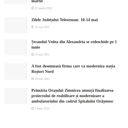
martie
22 martie 2022
Zilele Județului Teleorman: 10-14 mai
10 mai 2025
Ștrandul Vedea din Alexandria se redeschide pe 1
iunie
31 mai 2022
A fost desemnată firma care va moderniza stația
Roșiori Nord
26 mai 2025
Primăria Orașului Zimnicea anunță finalizarea
proiectului de reabilitare și modernizare a
ambulatoriului din cadrul Spitalului Orășenesc
3 iunie 2025