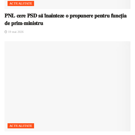
ACTUALITATE
𝐏𝐍𝐋 𝐜𝐞𝐫𝐞 𝐏𝐒𝐃 𝐬𝐚̆ 𝐢̂𝐧𝐚𝐢𝐧𝐭𝐞𝐳𝐞 𝐨 𝐩𝐫𝐨𝐩𝐮𝐧𝐞𝐫𝐞 𝐩𝐞𝐧𝐭𝐫𝐮 𝐟𝐮𝐧𝐜𝐭̦𝐢𝐚
𝐝𝐞 𝐩𝐫𝐢𝐦-𝐦𝐢𝐧𝐢𝐬𝐭𝐫𝐮
19 mai 2026
ACTUALITATE