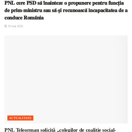
𝐏𝐍𝐋 𝐜𝐞𝐫𝐞 𝐏𝐒𝐃 𝐬𝐚̆ 𝐢̂𝐧𝐚𝐢𝐧𝐭𝐞𝐳𝐞 𝐨 𝐩𝐫𝐨𝐩𝐮𝐧𝐞𝐫𝐞 𝐩𝐞𝐧𝐭𝐫𝐮 𝐟𝐮𝐧𝐜𝐭̦𝐢𝐚
𝐝𝐞 𝐩𝐫𝐢𝐦-𝐦𝐢𝐧𝐢𝐬𝐭𝐫𝐮 𝐬𝐚𝐮 𝐬𝐚̆-𝐬̦𝐢 𝐫𝐞𝐜𝐮𝐧𝐨𝐚𝐬𝐜𝐚̆ 𝐢𝐧𝐜𝐚𝐩𝐚𝐜𝐢𝐭𝐚𝐭𝐞𝐚 𝐝𝐞 𝐚
𝐜𝐨𝐧𝐝𝐮𝐜𝐞 𝐑𝐨𝐦𝐚̂𝐧𝐢𝐚
19 mai 2026
ACTUALITATE
PNL Teleorman solicită „colegilor de coaliție social-