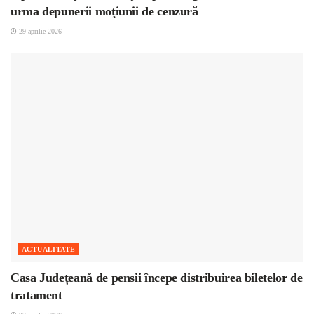
urma depunerii moţiunii de cenzură
29 aprilie 2026
ACTUALITATE
Casa Județeană de pensii începe distribuirea biletelor de
tratament