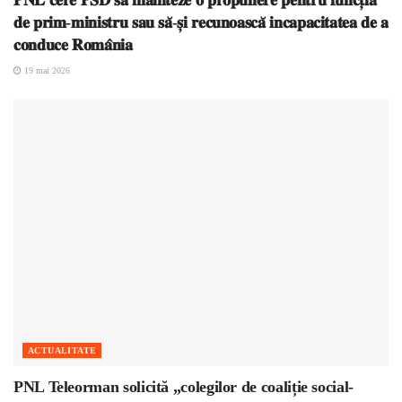
𝐝𝐞 𝐩𝐫𝐢𝐦-𝐦𝐢𝐧𝐢𝐬𝐭𝐫𝐮 𝐬𝐚𝐮 𝐬𝐚̆-𝐬̦𝐢 𝐫𝐞𝐜𝐮𝐧𝐨𝐚𝐬𝐜𝐚̆ 𝐢𝐧𝐜𝐚𝐩𝐚𝐜𝐢𝐭𝐚𝐭𝐞𝐚 𝐝𝐞 𝐚
𝐜𝐨𝐧𝐝𝐮𝐜𝐞 𝐑𝐨𝐦𝐚̂𝐧𝐢𝐚
19 mai 2026
ACTUALITATE
PNL Teleorman solicită „colegilor de coaliție social-