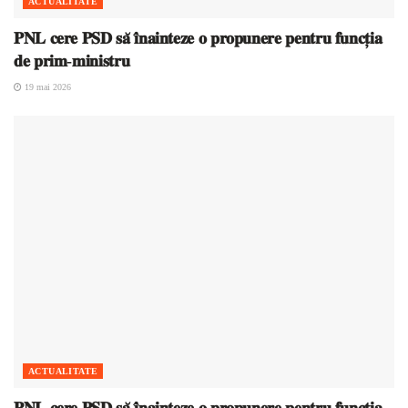
ACTUALITATE
𝐏𝐍𝐋 𝐜𝐞𝐫𝐞 𝐏𝐒𝐃 𝐬𝐚̆ 𝐢̂𝐧𝐚𝐢𝐧𝐭𝐞𝐳𝐞 𝐨 𝐩𝐫𝐨𝐩𝐮𝐧𝐞𝐫𝐞 𝐩𝐞𝐧𝐭𝐫𝐮 𝐟𝐮𝐧𝐜𝐭̦𝐢𝐚
𝐝𝐞 𝐩𝐫𝐢𝐦-𝐦𝐢𝐧𝐢𝐬𝐭𝐫𝐮
19 mai 2026
ACTUALITATE
𝐏𝐍𝐋 𝐜𝐞𝐫𝐞 𝐏𝐒𝐃 𝐬𝐚̆ 𝐢̂𝐧𝐚𝐢𝐧𝐭𝐞𝐳𝐞 𝐨 𝐩𝐫𝐨𝐩𝐮𝐧𝐞𝐫𝐞 𝐩𝐞𝐧𝐭𝐫𝐮 𝐟𝐮𝐧𝐜𝐭̦𝐢𝐚