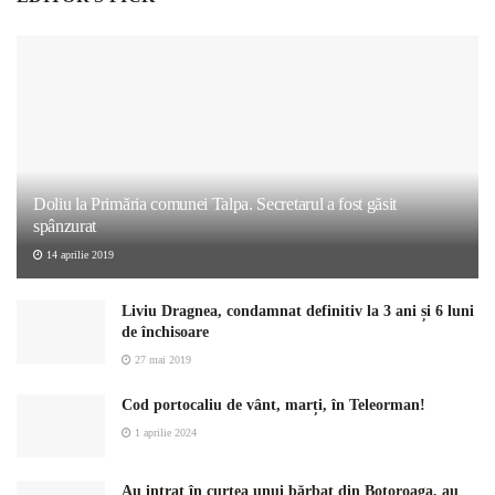
Doliu la Primăria comunei Talpa. Secretarul a fost găsit
spânzurat
14 aprilie 2019
Liviu Dragnea, condamnat definitiv la 3 ani și 6 luni
de închisoare
27 mai 2019
Cod portocaliu de vânt, marți, în Teleorman!
1 aprilie 2024
Au intrat în curtea unui bărbat din Botoroaga, au