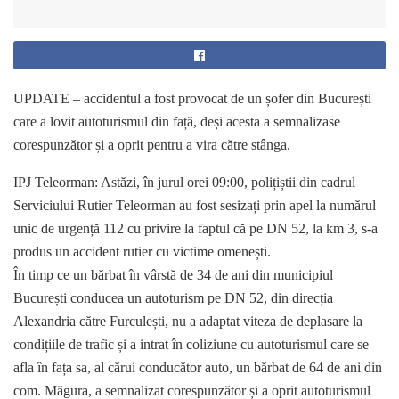
UPDATE – accidentul a fost provocat de un șofer din București
care a lovit autoturismul din față, deși acesta a semnalizase
corespunzător și a oprit pentru a vira către stânga.
IPJ Teleorman: Astăzi, în jurul orei 09:00, polițiștii din cadrul
Serviciului Rutier Teleorman au fost sesizați prin apel la numărul
unic de urgență 112 cu privire la faptul că pe DN 52, la km 3, s-a
produs un accident rutier cu victime omenești.
În timp ce un bărbat în vârstă de 34 de ani din municipiul
București conducea un autoturism pe DN 52, din direcția
Alexandria către Furculești, nu a adaptat viteza de deplasare la
condițiile de trafic și a intrat în coliziune cu autoturismul care se
afla în fața sa, al cărui conducător auto, un bărbat de 64 de ani din
com. Măgura, a semnalizat corespunzător și a oprit autoturismul