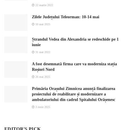
22 martie 2022
Zilele Județului Teleorman: 10-14 mai
10 mai 2025
Ștrandul Vedea din Alexandria se redeschide pe 1
iunie
31 mai 2022
A fost desemnată firma care va moderniza stația
Roșiori Nord
26 mai 2025
Primăria Orașului Zimnicea anunță finalizarea
proiectului de reabilitare și modernizare a
ambulatoriului din cadrul Spitalului Orășenesc
3 iunie 2025
EDITOR'S PICK