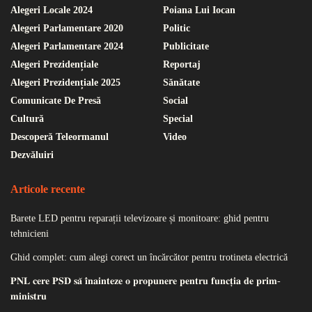
Alegeri Locale 2024
Poiana Lui Iocan
Alegeri Parlamentare 2020
Politic
Alegeri Parlamentare 2024
Publicitate
Alegeri Prezidențiale
Reportaj
Alegeri Prezidențiale 2025
Sănătate
Comunicate De Presă
Social
Cultură
Special
Descoperă Teleormanul
Video
Dezvăluiri
Articole recente
Barete LED pentru reparații televizoare și monitoare: ghid pentru
tehnicieni
Ghid complet: cum alegi corect un încărcător pentru trotineta electrică
𝐏𝐍𝐋 𝐜𝐞𝐫𝐞 𝐏𝐒𝐃 𝐬𝐚̆ 𝐢̂𝐧𝐚𝐢𝐧𝐭𝐞𝐳𝐞 𝐨 𝐩𝐫𝐨𝐩𝐮𝐧𝐞𝐫𝐞 𝐩𝐞𝐧𝐭𝐫𝐮 𝐟𝐮𝐧𝐜𝐭̦𝐢𝐚 𝐝𝐞 𝐩𝐫𝐢𝐦-
𝐦𝐢𝐧𝐢𝐬𝐭𝐫𝐮