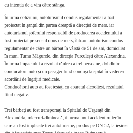
cu intenția de a vira către stânga.
În urma coliziunii, autoturismul condus regulamentar a fost
proiectat în șanțul din partea dreaptă a direcției de mers, iar
autoturismul șoferului responsabil de producerea accidentului a
fost proiectat pe sensul opus de mers, într-un autoturism condus
regulamentar de către un bărbat în vârstă de 51 de ani, domiciliat
în mun. Turnu Măgurele, din direcția Furculești către Alexandria.
În urma impactului a rezultat rănirea a trei persoane, doi dintre
conducătorii auto și un pasager fiind conduși la spital în vederea
acordării de îngrijiri medicale.
Conducătorii auto au fost testați cu aparatul alcooltest, rezultatul
fiind negativ.
Trei bărbaţi au fost transportaţi la Spitalul de Urgenţă din
Alexandria, miercuri-dimineață, în urma unui accident rutier în
care au fost implicate trei autoturisme, produs pe DN 52, la ieșirea