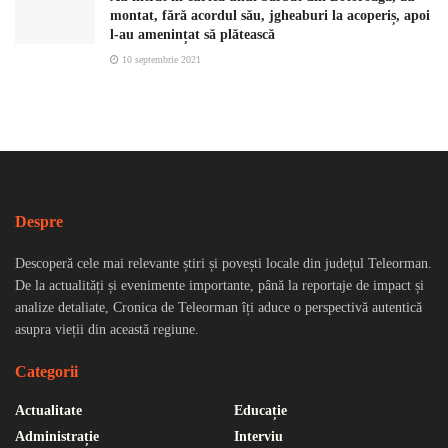
montat, fără acordul său, jgheaburi la acoperiș, apoi
l-au amenințat să plătească
10 septembrie 2021
Despre
Descoperă cele mai relevante știri și povești locale din județul Teleorman.
De la actualități și evenimente importante, până la reportaje de impact și
analize detaliate, Cronica de Teleorman îți aduce o perspectivă autentică
asupra vieții din această regiune.
Categorii
Actualitate
Educație
Administrație
Interviu