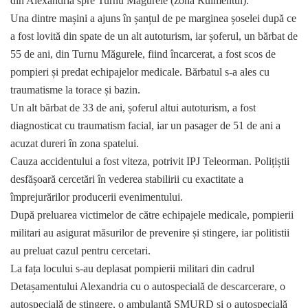
din Alexandria spre Turnu Magurele (zona Rulmentul).
Una dintre mașini a ajuns în șanțul de pe marginea șoselei după ce
a fost lovită din spate de un alt autoturism, iar șoferul, un bărbat de
55 de ani, din Turnu Măgurele, fiind încarcerat, a fost scos de
pompieri și predat echipajelor medicale. Bărbatul s-a ales cu
traumatisme la torace și bazin.
Un alt bărbat de 33 de ani, șoferul altui autoturism, a fost
diagnosticat cu traumatism facial, iar un pasager de 51 de ani a
acuzat dureri în zona spatelui.
Cauza accidentului a fost viteza, potrivit IPJ Teleorman. Polițiștii
desfășoară cercetări în vederea stabilirii cu exactitate a
împrejurărilor producerii evenimentului.
După preluarea victimelor de către echipajele medicale, pompierii
militari au asigurat măsurilor de prevenire și stingere, iar politistii
au preluat cazul pentru cercetari.
La fața locului s-au deplasat pompierii militari din cadrul
Detașamentului Alexandria cu o autospecială de descarcerare, o
autospecială de stingere, o ambulanță SMURD și o autospecială