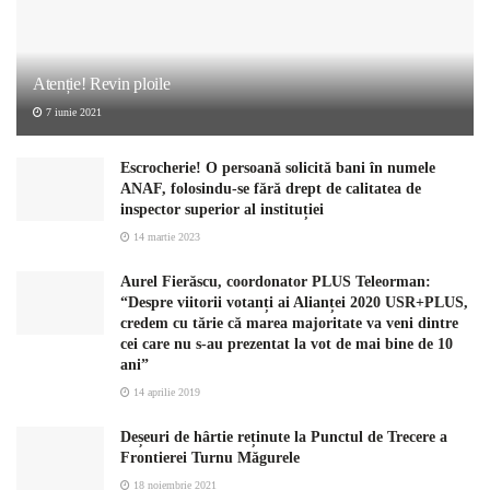
Atenție! Revin ploile
7 iunie 2021
Escrocherie! O persoană solicită bani în numele
ANAF, folosindu-se fără drept de calitatea de
inspector superior al instituției
14 martie 2023
Aurel Fierăscu, coordonator PLUS Teleorman:
“Despre viitorii votanți ai Alianței 2020 USR+PLUS,
credem cu tărie că marea majoritate va veni dintre
cei care nu s-au prezentat la vot de mai bine de 10
ani”
14 aprilie 2019
Deșeuri de hârtie reținute la Punctul de Trecere a
Frontierei Turnu Măgurele
18 noiembrie 2021