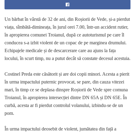
Un bărbat în vârstă de 32 de ani, din Roșiorii de Vede, și-a pierdut
viața, sîmbătă-dimineața, în jurul orei 7.00, într-un accident rutier,
în apropierea comunei Troianul, după ce autoturismul pe care îl
conducea s-a izbit violent de un copac de pe marginea drumului.
Echipajele medicale și de descarcerare care au ajuns la fața
locului, în scurt timp, nu a putut decât să constate decesul acestuia.
Costinel Preda este căsătorit și are doi copii minori. Acesta a pierit
în urma impactului puternic provocat, se pare, din cauza vitezei
mari, în timp ce se deplasa dinspre Roșiorii de Vede spre comuna
Troianul, în apropierea intersecției dintre DN 65A și DN 65E. În
curbă, acesta ar fi pierdut controlul volanului, izbindu-se de un
pom.
În urma impactului deosebit de violent, jumătatea din față a