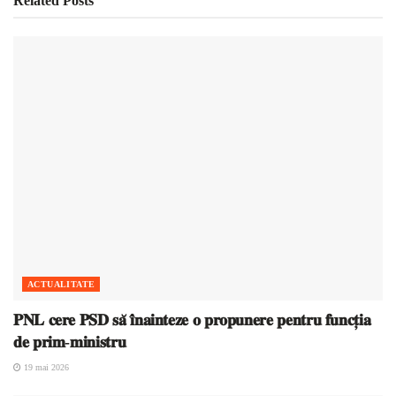
Related
Posts
ACTUALITATE
𝐏𝐍𝐋 𝐜𝐞𝐫𝐞 𝐏𝐒𝐃 𝐬𝐚̆ 𝐢̂𝐧𝐚𝐢𝐧𝐭𝐞𝐳𝐞 𝐨 𝐩𝐫𝐨𝐩𝐮𝐧𝐞𝐫𝐞 𝐩𝐞𝐧𝐭𝐫𝐮 𝐟𝐮𝐧𝐜𝐭̦𝐢𝐚
𝐝𝐞 𝐩𝐫𝐢𝐦-𝐦𝐢𝐧𝐢𝐬𝐭𝐫𝐮
19 mai 2026