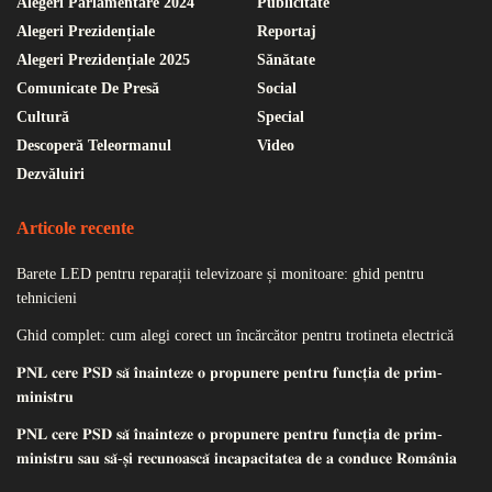
Alegeri Parlamentare 2024
Publicitate
Alegeri Prezidențiale
Reportaj
Alegeri Prezidențiale 2025
Sănătate
Comunicate De Presă
Social
Cultură
Special
Descoperă Teleormanul
Video
Dezvăluiri
Articole recente
Barete LED pentru reparații televizoare și monitoare: ghid pentru
tehnicieni
Ghid complet: cum alegi corect un încărcător pentru trotineta electrică
𝐏𝐍𝐋 𝐜𝐞𝐫𝐞 𝐏𝐒𝐃 𝐬𝐚̆ 𝐢̂𝐧𝐚𝐢𝐧𝐭𝐞𝐳𝐞 𝐨 𝐩𝐫𝐨𝐩𝐮𝐧𝐞𝐫𝐞 𝐩𝐞𝐧𝐭𝐫𝐮 𝐟𝐮𝐧𝐜𝐭̦𝐢𝐚 𝐝𝐞 𝐩𝐫𝐢𝐦-
𝐦𝐢𝐧𝐢𝐬𝐭𝐫𝐮
𝐏𝐍𝐋 𝐜𝐞𝐫𝐞 𝐏𝐒𝐃 𝐬𝐚̆ 𝐢̂𝐧𝐚𝐢𝐧𝐭𝐞𝐳𝐞 𝐨 𝐩𝐫𝐨𝐩𝐮𝐧𝐞𝐫𝐞 𝐩𝐞𝐧𝐭𝐫𝐮 𝐟𝐮𝐧𝐜𝐭̦𝐢𝐚 𝐝𝐞 𝐩𝐫𝐢𝐦-
𝐦𝐢𝐧𝐢𝐬𝐭𝐫𝐮 𝐬𝐚𝐮 𝐬𝐚̆-𝐬̦𝐢 𝐫𝐞𝐜𝐮𝐧𝐨𝐚𝐬𝐜𝐚̆ 𝐢𝐧𝐜𝐚𝐩𝐚𝐜𝐢𝐭𝐚𝐭𝐞𝐚 𝐝𝐞 𝐚 𝐜𝐨𝐧𝐝𝐮𝐜𝐞 𝐑𝐨𝐦𝐚̂𝐧𝐢𝐚