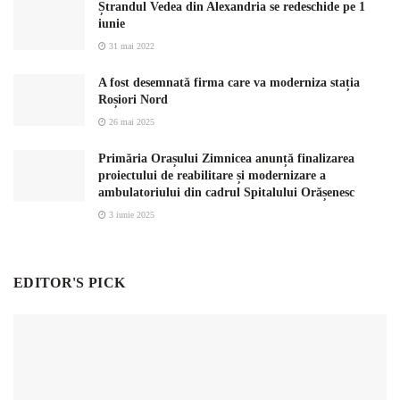
Ștrandul Vedea din Alexandria se redeschide pe 1
iunie
31 mai 2022
A fost desemnată firma care va moderniza stația
Roșiori Nord
26 mai 2025
Primăria Orașului Zimnicea anunță finalizarea
proiectului de reabilitare și modernizare a
ambulatoriului din cadrul Spitalului Orășenesc
3 iunie 2025
EDITOR'S PICK