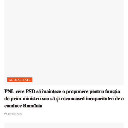
ACTUALITATE
𝐏𝐍𝐋 𝐜𝐞𝐫𝐞 𝐏𝐒𝐃 𝐬𝐚̆ 𝐢̂𝐧𝐚𝐢𝐧𝐭𝐞𝐳𝐞 𝐨 𝐩𝐫𝐨𝐩𝐮𝐧𝐞𝐫𝐞 𝐩𝐞𝐧𝐭𝐫𝐮 𝐟𝐮𝐧𝐜𝐭̦𝐢𝐚
𝐝𝐞 𝐩𝐫𝐢𝐦-𝐦𝐢𝐧𝐢𝐬𝐭𝐫𝐮 𝐬𝐚𝐮 𝐬𝐚̆-𝐬̦𝐢 𝐫𝐞𝐜𝐮𝐧𝐨𝐚𝐬𝐜𝐚̆ 𝐢𝐧𝐜𝐚𝐩𝐚𝐜𝐢𝐭𝐚𝐭𝐞𝐚 𝐝𝐞 𝐚
𝐜𝐨𝐧𝐝𝐮𝐜𝐞 𝐑𝐨𝐦𝐚̂𝐧𝐢𝐚
19 mai 2026