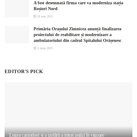
A fost desemnată firma care va moderniza stația
Roșiori Nord
26 mai 2025
Primăria Orașului Zimnicea anunță finalizarea
proiectului de reabilitare și modernizare a
ambulatoriului din cadrul Spitalului Orășenesc
3 iunie 2025
EDITOR'S PICK
Legea carantinei și a izolării a intrat astăzi în vigoare