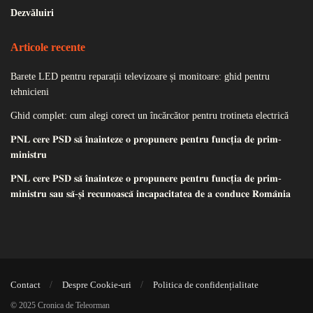
Dezvăluiri
Articole recente
Barete LED pentru reparații televizoare și monitoare: ghid pentru
tehnicieni
Ghid complet: cum alegi corect un încărcător pentru trotineta electrică
𝐏𝐍𝐋 𝐜𝐞𝐫𝐞 𝐏𝐒𝐃 𝐬𝐚̆ 𝐢̂𝐧𝐚𝐢𝐧𝐭𝐞𝐳𝐞 𝐨 𝐩𝐫𝐨𝐩𝐮𝐧𝐞𝐫𝐞 𝐩𝐞𝐧𝐭𝐫𝐮 𝐟𝐮𝐧𝐜𝐭̦𝐢𝐚 𝐝𝐞 𝐩𝐫𝐢𝐦-
𝐦𝐢𝐧𝐢𝐬𝐭𝐫𝐮
𝐏𝐍𝐋 𝐜𝐞𝐫𝐞 𝐏𝐒𝐃 𝐬𝐚̆ 𝐢̂𝐧𝐚𝐢𝐧𝐭𝐞𝐳𝐞 𝐨 𝐩𝐫𝐨𝐩𝐮𝐧𝐞𝐫𝐞 𝐩𝐞𝐧𝐭𝐫𝐮 𝐟𝐮𝐧𝐜𝐭̦𝐢𝐚 𝐝𝐞 𝐩𝐫𝐢𝐦-
𝐦𝐢𝐧𝐢𝐬𝐭𝐫𝐮 𝐬𝐚𝐮 𝐬𝐚̆-𝐬̦𝐢 𝐫𝐞𝐜𝐮𝐧𝐨𝐚𝐬𝐜𝐚̆ 𝐢𝐧𝐜𝐚𝐩𝐚𝐜𝐢𝐭𝐚𝐭𝐞𝐚 𝐝𝐞 𝐚 𝐜𝐨𝐧𝐝𝐮𝐜𝐞 𝐑𝐨𝐦𝐚̂𝐧𝐢𝐚
Contact
Despre Cookie-uri
Politica de confidențialitate
© 2025 Cronica de Teleorman