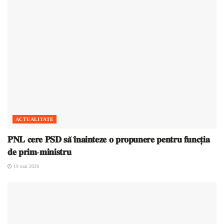
ACTUALITATE
𝐏𝐍𝐋 𝐜𝐞𝐫𝐞 𝐏𝐒𝐃 𝐬𝐚̆ 𝐢̂𝐧𝐚𝐢𝐧𝐭𝐞𝐳𝐞 𝐨 𝐩𝐫𝐨𝐩𝐮𝐧𝐞𝐫𝐞 𝐩𝐞𝐧𝐭𝐫𝐮 𝐟𝐮𝐧𝐜𝐭̦𝐢𝐚
𝐝𝐞 𝐩𝐫𝐢𝐦-𝐦𝐢𝐧𝐢𝐬𝐭𝐫𝐮
19 mai 2026