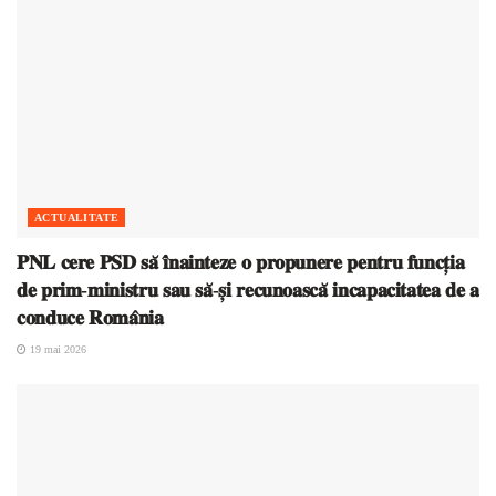
ACTUALITATE
𝐏𝐍𝐋 𝐜𝐞𝐫𝐞 𝐏𝐒𝐃 𝐬𝐚̆ 𝐢̂𝐧𝐚𝐢𝐧𝐭𝐞𝐳𝐞 𝐨 𝐩𝐫𝐨𝐩𝐮𝐧𝐞𝐫𝐞 𝐩𝐞𝐧𝐭𝐫𝐮 𝐟𝐮𝐧𝐜𝐭̦𝐢𝐚
𝐝𝐞 𝐩𝐫𝐢𝐦-𝐦𝐢𝐧𝐢𝐬𝐭𝐫𝐮 𝐬𝐚𝐮 𝐬𝐚̆-𝐬̦𝐢 𝐫𝐞𝐜𝐮𝐧𝐨𝐚𝐬𝐜𝐚̆ 𝐢𝐧𝐜𝐚𝐩𝐚𝐜𝐢𝐭𝐚𝐭𝐞𝐚 𝐝𝐞 𝐚
𝐜𝐨𝐧𝐝𝐮𝐜𝐞 𝐑𝐨𝐦𝐚̂𝐧𝐢𝐚
19 mai 2026