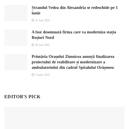
Ștrandul Vedea din Alexandria se redeschide pe 1
iunie
31 mai 2022
A fost desemnată firma care va moderniza stația
Roșiori Nord
26 mai 2025
Primăria Orașului Zimnicea anunță finalizarea
proiectului de reabilitare și modernizare a
ambulatoriului din cadrul Spitalului Orășenesc
3 iunie 2025
EDITOR'S PICK