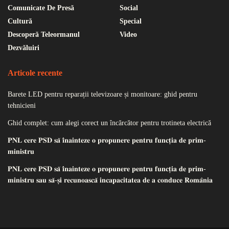
Comunicate De Presă
Social
Cultură
Special
Descoperă Teleormanul
Video
Dezvăluiri
Articole recente
Barete LED pentru reparații televizoare și monitoare: ghid pentru
tehnicieni
Ghid complet: cum alegi corect un încărcător pentru trotineta electrică
𝐏𝐍𝐋 𝐜𝐞𝐫𝐞 𝐏𝐒𝐃 𝐬𝐚̆ 𝐢̂𝐧𝐚𝐢𝐧𝐭𝐞𝐳𝐞 𝐨 𝐩𝐫𝐨𝐩𝐮𝐧𝐞𝐫𝐞 𝐩𝐞𝐧𝐭𝐫𝐮 𝐟𝐮𝐧𝐜𝐭̦𝐢𝐚 𝐝𝐞 𝐩𝐫𝐢𝐦-
𝐦𝐢𝐧𝐢𝐬𝐭𝐫𝐮
𝐏𝐍𝐋 𝐜𝐞𝐫𝐞 𝐏𝐒𝐃 𝐬𝐚̆ 𝐢̂𝐧𝐚𝐢𝐧𝐭𝐞𝐳𝐞 𝐨 𝐩𝐫𝐨𝐩𝐮𝐧𝐞𝐫𝐞 𝐩𝐞𝐧𝐭𝐫𝐮 𝐟𝐮𝐧𝐜𝐭̦𝐢𝐚 𝐝𝐞 𝐩𝐫𝐢𝐦-
𝐦𝐢𝐧𝐢𝐬𝐭𝐫𝐮 𝐬𝐚𝐮 𝐬𝐚̆-𝐬̦𝐢 𝐫𝐞𝐜𝐮𝐧𝐨𝐚𝐬𝐜𝐚̆ 𝐢𝐧𝐜𝐚𝐩𝐚𝐜𝐢𝐭𝐚𝐭𝐞𝐚 𝐝𝐞 𝐚 𝐜𝐨𝐧𝐝𝐮𝐜𝐞 𝐑𝐨𝐦𝐚̂𝐧𝐢𝐚