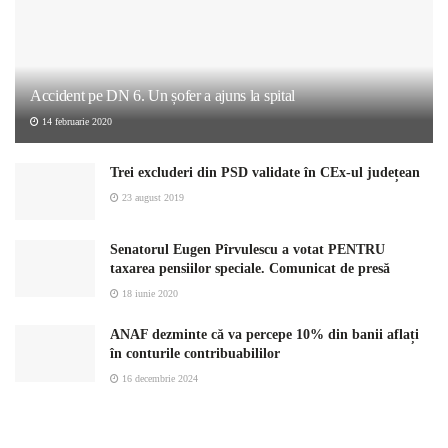
Accident pe DN 6. Un șofer a ajuns la spital
14 februarie 2020
Trei excluderi din PSD validate în CEx-ul județean
23 august 2019
Senatorul Eugen Pîrvulescu a votat PENTRU
taxarea pensiilor speciale. Comunicat de presă
18 iunie 2020
ANAF dezminte că va percepe 10% din banii aflați
în conturile contribuabililor
16 decembrie 2024