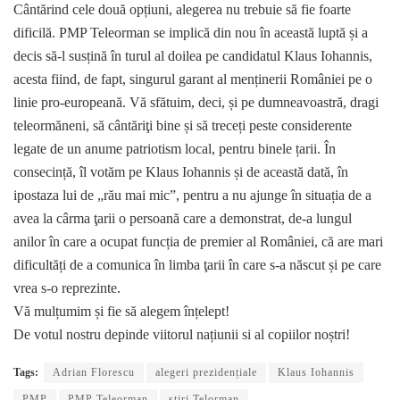
Cântărind cele două opțiuni, alegerea nu trebuie să fie foarte
dificilă. PMP Teleorman se implică din nou în această luptă și a
decis să-l susțină în turul al doilea pe candidatul Klaus Iohannis,
acesta fiind, de fapt, singurul garant al menținerii României pe o
linie pro-europeană. Vă sfătuim, deci, și pe dumneavoastră, dragi
teleormăneni, să cântăriţi bine și să treceți peste considerente
legate de un anume patriotism local, pentru binele țarii. În
consecință, îl votăm pe Klaus Iohannis și de această dată, în
ipostaza lui de „rău mai mic”, pentru a nu ajunge în situația de a
avea la cârma ţarii o persoană care a demonstrat, de-a lungul
anilor în care a ocupat funcția de premier al României, că are mari
dificultăți de a comunica în limba ţarii în care s-a născut și pe care
vrea s-o reprezinte.
Vă mulțumim și fie să alegem înțelept!
De votul nostru depinde viitorul națiunii si al copiilor noștri!
Tags:
Adrian Florescu
alegeri prezidențiale
Klaus Iohannis
PMP
PMP Teleorman
știri Telorman