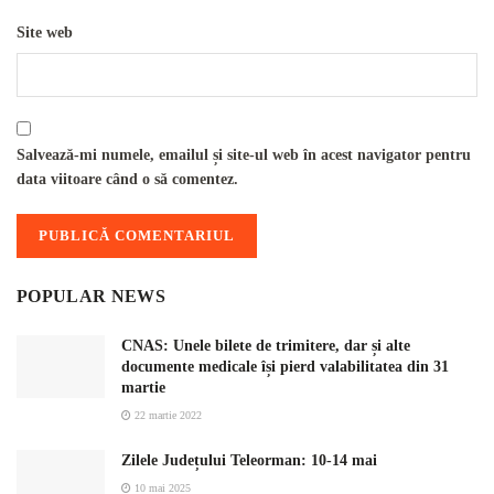
Site web
Salvează-mi numele, emailul și site-ul web în acest navigator pentru
data viitoare când o să comentez.
POPULAR NEWS
CNAS: Unele bilete de trimitere, dar și alte
documente medicale își pierd valabilitatea din 31
martie
22 martie 2022
Zilele Județului Teleorman: 10-14 mai
10 mai 2025