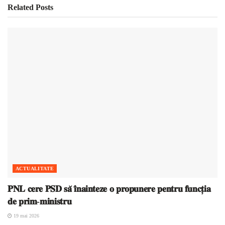
Related
Posts
ACTUALITATE
𝐏𝐍𝐋 𝐜𝐞𝐫𝐞 𝐏𝐒𝐃 𝐬𝐚̆ 𝐢̂𝐧𝐚𝐢𝐧𝐭𝐞𝐳𝐞 𝐨 𝐩𝐫𝐨𝐩𝐮𝐧𝐞𝐫𝐞 𝐩𝐞𝐧𝐭𝐫𝐮 𝐟𝐮𝐧𝐜𝐭̦𝐢𝐚
𝐝𝐞 𝐩𝐫𝐢𝐦-𝐦𝐢𝐧𝐢𝐬𝐭𝐫𝐮
19 mai 2026