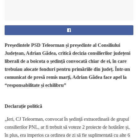
Președintele PSD Teleorman și președinte al Consiliului
Județean, Adrian Gâdea, critică decizia consilierilor județeni
liberali de a boicota o ședință convocată chiar de ei, în care
trebuiau alocate fonduri pentru primăriile din județ. Într-un
comunicat de presă remis marți, Adrian Gâdea face apel la
“responsabilitate și echilibru”
Declarație politică
„Ieri, CJ Teleorman, convocat în ședință extraordinară de grupul
consilierilor PNL, ar fi trebuit să voteze 2 proiecte de hotărâre și,
în plus, era imperios ca ordinea de zi să fie suplimentată cu alte 6