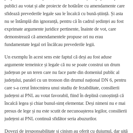
publici au votat și alte proiecte de hotărâre cu amendamente care
sfidează prevederile legale sau le încalcă cu bună-știință. Și asta
nu se întâmplă din ignoranță, pentru că în cadrul ședinței au fost
exprimate argumente juridice pertinente, înainte de vot, care
demonstrează că amendamentele propuse ori nu erau
fundamentate legal ori încălcau prevederile legii.
Un exemplu în acest sens este faptul că deși au fost aduse
argumente temeinice și legale că nu se poate construi un drum
județean pe un teren care nu face parte din domeniul public al
județului, paralel cu un tronson din drumul național DN 6, pentru
care s-a cerut întocmirea unui studiu de fezabilitate, consilierii
județeni ai PNL au votat favorabil, fiind în deplină cunoștință că
încalcă legea și chiar bunul-simț elementar. Deși nimeni nu e mai
presus de lege și nu este scutit de necunoașterea legilor, consilierii
județeni ai PNL continuă sfidător seria abuzurilor.
Dovezi de iresponsabilitate și cinism au oferit cu duiumul, dar uită