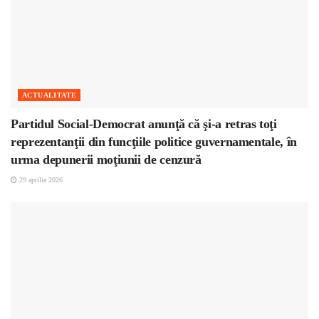
ACTUALITATE
Partidul Social-Democrat anunţă că şi-a retras toţi
reprezentanţii din funcţiile politice guvernamentale, în
urma depunerii moţiunii de cenzură
29 aprilie 2026