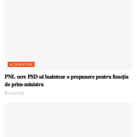
ACTUALITATE
𝐏𝐍𝐋 𝐜𝐞𝐫𝐞 𝐏𝐒𝐃 𝐬𝐚̆ 𝐢̂𝐧𝐚𝐢𝐧𝐭𝐞𝐳𝐞 𝐨 𝐩𝐫𝐨𝐩𝐮𝐧𝐞𝐫𝐞 𝐩𝐞𝐧𝐭𝐫𝐮 𝐟𝐮𝐧𝐜𝐭̦𝐢𝐚
𝐝𝐞 𝐩𝐫𝐢𝐦-𝐦𝐢𝐧𝐢𝐬𝐭𝐫𝐮
19 mai 2026