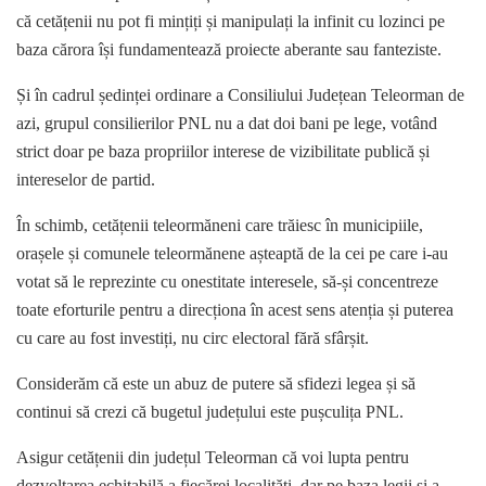
că cetățenii nu pot fi mințiți și manipulați la infinit cu lozinci pe
baza cărora își fundamentează proiecte aberante sau fanteziste.
Și în cadrul ședinței ordinare a Consiliului Județean Teleorman de
azi, grupul consilierilor PNL nu a dat doi bani pe lege, votând
strict doar pe baza propriilor interese de vizibilitate publică și
intereselor de partid.
În schimb, cetățenii teleormăneni care trăiesc în municipiile,
orașele și comunele teleormănene așteaptă de la cei pe care i-au
votat să le reprezinte cu onestitate interesele, să-și concentreze
toate eforturile pentru a direcționa în acest sens atenția și puterea
cu care au fost investiți, nu circ electoral fără sfârșit.
Considerăm că este un abuz de putere să sfidezi legea și să
continui să crezi că bugetul județului este pușculița PNL.
Asigur cetățenii din județul Teleorman că voi lupta pentru
dezvoltarea echitabilă a fiecărei localități, dar pe baza legii și a