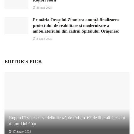
Roșiori Nord
26 mai 2025
Primăria Orașului Zimnicea anunță finalizarea
proiectului de reabilitare și modernizare a
ambulatoriului din cadrul Spitalului Orășenesc
3 iunie 2025
EDITOR'S PICK
Eugen Pîrvulescu se delimitează de Orban. 67 de liberali fac scut
în jurul lui Cîțu
17 august 2021