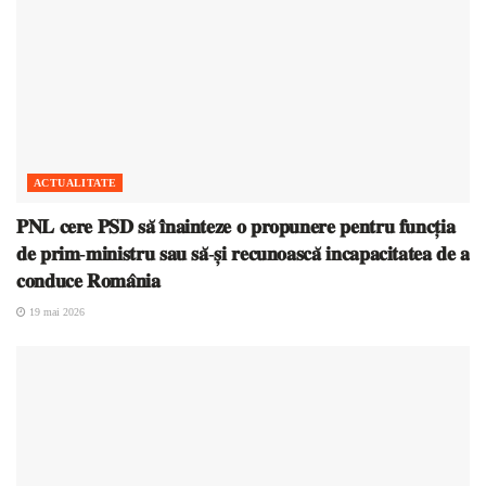
ACTUALITATE
𝐏𝐍𝐋 𝐜𝐞𝐫𝐞 𝐏𝐒𝐃 𝐬𝐚̆ 𝐢̂𝐧𝐚𝐢𝐧𝐭𝐞𝐳𝐞 𝐨 𝐩𝐫𝐨𝐩𝐮𝐧𝐞𝐫𝐞 𝐩𝐞𝐧𝐭𝐫𝐮 𝐟𝐮𝐧𝐜𝐭̦𝐢𝐚
𝐝𝐞 𝐩𝐫𝐢𝐦-𝐦𝐢𝐧𝐢𝐬𝐭𝐫𝐮 𝐬𝐚𝐮 𝐬𝐚̆-𝐬̦𝐢 𝐫𝐞𝐜𝐮𝐧𝐨𝐚𝐬𝐜𝐚̆ 𝐢𝐧𝐜𝐚𝐩𝐚𝐜𝐢𝐭𝐚𝐭𝐞𝐚 𝐝𝐞 𝐚
𝐜𝐨𝐧𝐝𝐮𝐜𝐞 𝐑𝐨𝐦𝐚̂𝐧𝐢𝐚
19 mai 2026