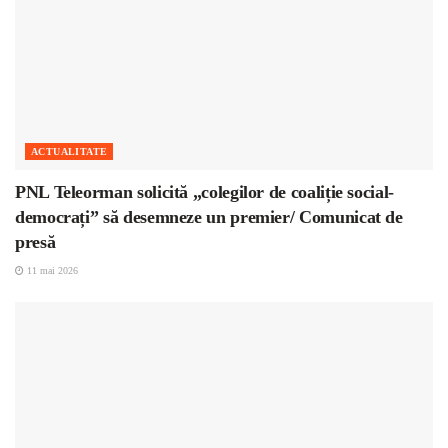
ACTUALITATE
PNL Teleorman solicită „colegilor de coaliție social-
democrați” să desemneze un premier/ Comunicat de
presă
11 mai 2026