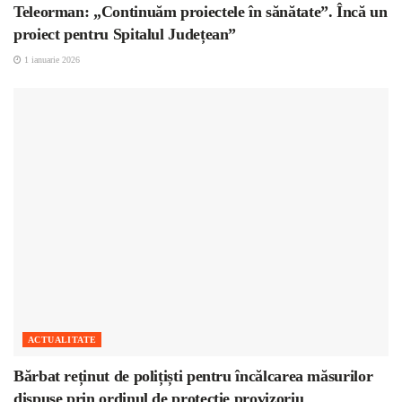
Teleorman: „Continuăm proiectele în sănătate”. Încă un
proiect pentru Spitalul Județean”
1 ianuarie 2026
ACTUALITATE
Bărbat reținut de polițiști pentru încălcarea măsurilor
dispuse prin ordinul de protecție provizoriu