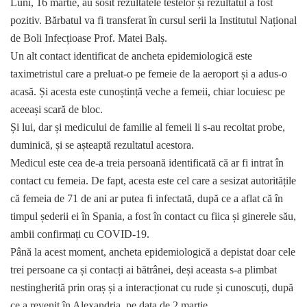
Luni, 16 martie, au sosit rezultatele testelor și rezultatul a fost
pozitiv. Bărbatul va fi transferat în cursul serii la Institutul Național
de Boli Infecțioase Prof. Matei Balș.
Un alt contact identificat de ancheta epidemiologică este
taximetristul care a preluat-o pe femeie de la aeroport și a adus-o
acasă. Și acesta este cunoștință veche a femeii, chiar locuiesc pe
aceeași scară de bloc.
Și lui, dar și medicului de familie al femeii li s-au recoltat probe,
duminică, și se așteaptă rezultatul acestora.
Medicul este cea de-a treia persoană identificată că ar fi intrat în
contact cu femeia. De fapt, acesta este cel care a sesizat autoritățile
că femeia de 71 de ani ar putea fi infectată, după ce a aflat că în
timpul șederii ei în Spania, a fost în contact cu fiica și ginerele său,
ambii confirmați cu COVID-19.
Până la acest moment, ancheta epidemiologică a depistat doar cele
trei persoane ca și contacți ai bătrânei, deși aceasta s-a plimbat
nestingherită prin oraș și a interacționat cu rude și cunoscuți, după
ce a revenit în Alexandria, pe data de 2 martie.