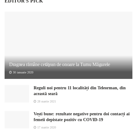
EDITOR'S PICK
Dragnea rămâne cetăţean de onoare la Turnu Măgurele
30 ianuarie 2020
Reguli noi pentru 11 localități din Teleorman, din
această seară
28 martie 2021
Vești bune: rezultate negative pentru doi contacți ai
femeii depistate pozitiv cu COVID-19
17 martie 2020