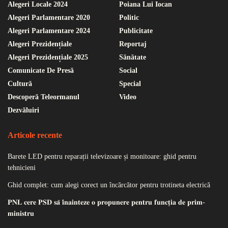
Alegeri Locale 2024
Poiana Lui Iocan
Alegeri Parlamentare 2020
Politic
Alegeri Parlamentare 2024
Publicitate
Alegeri Prezidențiale
Reportaj
Alegeri Prezidențiale 2025
Sănătate
Comunicate De Presă
Social
Cultură
Special
Descoperă Teleormanul
Video
Dezvăluiri
Articole recente
Barete LED pentru reparații televizoare și monitoare: ghid pentru
tehnicieni
Ghid complet: cum alegi corect un încărcător pentru trotineta electrică
𝐏𝐍𝐋 𝐜𝐞𝐫𝐞 𝐏𝐒𝐃 𝐬𝐚̆ 𝐢̂𝐧𝐚𝐢𝐧𝐭𝐞𝐳𝐞 𝐨 𝐩𝐫𝐨𝐩𝐮𝐧𝐞𝐫𝐞 𝐩𝐞𝐧𝐭𝐫𝐮 𝐟𝐮𝐧𝐜𝐭̦𝐢𝐚 𝐝𝐞 𝐩𝐫𝐢𝐦-
𝐦𝐢𝐧𝐢𝐬𝐭𝐫𝐮