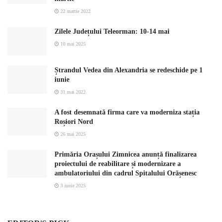
22 martie 2022
Zilele Județului Teleorman: 10-14 mai
10 mai 2025
Ștrandul Vedea din Alexandria se redeschide pe 1
iunie
31 mai 2022
A fost desemnată firma care va moderniza stația
Roșiori Nord
26 mai 2025
Primăria Orașului Zimnicea anunță finalizarea
proiectului de reabilitare și modernizare a
ambulatoriului din cadrul Spitalului Orășenesc
3 iunie 2025