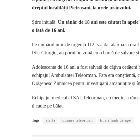
dreptul localității Pietroșani, la orele prânzului.
Știre inițială:
Un tânăr de 18 ani este căutat în apele 
o fată de 16 ani.
Pe numărul unic de urgență 112, s-a dat alarma la ora 1
ISU Giurgiu, au pornit în zonă cu o barcă de salvare și 
Adolescenta de 16 ani a fost salvată de câțiva cetățeni bu
echipajul Ambulanței Teleorman. Fata era conștientă, cu 
Orășenesc Zimnicea pentru investigații amănunțite și îngr
Echipajul medical al SAJ Teleorman, cu medic, a rămas l
îl caute pe băiat.
Tags:
alerta
dunare teleorman
tineri luati de ape