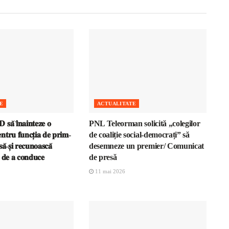
E
ACTUALITATE
𝐬𝐚̆ 𝐢̂𝐧𝐚𝐢𝐧𝐭𝐞𝐳𝐞 𝐨
PNL Teleorman solicită „colegilor
𝐧𝐭𝐫𝐮 𝐟𝐮𝐧𝐜𝐭̦𝐢𝐚 𝐝𝐞 𝐩𝐫𝐢𝐦-
de coaliție social-democrați” să
𝐚̆-𝐬̦𝐢 𝐫𝐞𝐜𝐮𝐧𝐨𝐚𝐬𝐜𝐚̆
desemneze un premier/ Comunicat
𝐚 𝐝𝐞 𝐚 𝐜𝐨𝐧𝐝𝐮𝐜𝐞
de presă
11 mai 2026