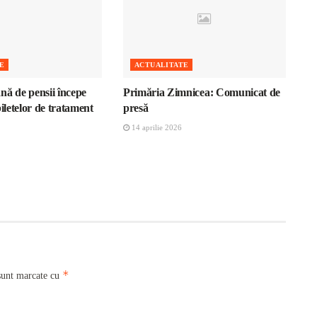
E
ACTUALITATE
nă de pensii începe
Primăria Zimnicea: Comunicat de
biletelor de tratament
presă
14 aprilie 2026
*
sunt marcate cu