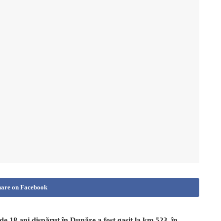
hare on Facebook
de 18 ani dispărut în Dunăre a fost gasit la km 523, în