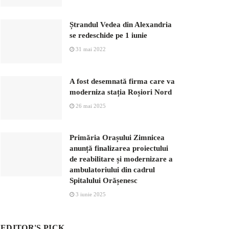
Ștrandul Vedea din Alexandria
se redeschide pe 1 iunie
31 mai 2022
A fost desemnată firma care va
moderniza stația Roșiori Nord
26 mai 2025
Primăria Orașului Zimnicea
anunță finalizarea proiectului
de reabilitare și modernizare a
ambulatoriului din cadrul
Spitalului Orășenesc
3 iunie 2025
EDITOR'S PICK