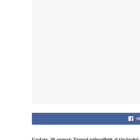
S
Update, 20 august: Trupul neînsuflețit al tânărului 