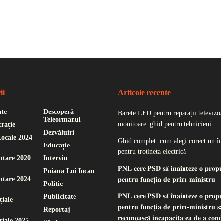
ii
Articole recente
ate
Descoperă
Barete LED pentru reparații televizoa
Teleormanul
monitoare: ghid pentru tehnicieni
rație
Dezvăluiri
Locale 2024
Ghid complet: cum alegi corect un î
Educație
pentru trotineta electrică
ntare 2020
Interviu
𝐏𝐍𝐋 𝐜𝐞𝐫𝐞 𝐏𝐒𝐃 𝐬𝐚̆ 𝐢̂𝐧𝐚𝐢𝐧𝐭𝐞𝐳𝐞 𝐨 𝐩𝐫𝐨𝐩
Poiana Lui Iocan
ntare 2024
𝐩𝐞𝐧𝐭𝐫𝐮 𝐟𝐮𝐧𝐜𝐭̦𝐢𝐚 𝐝𝐞 𝐩𝐫𝐢𝐦-𝐦𝐢𝐧𝐢𝐬𝐭𝐫𝐮
Politic
𝐏𝐍𝐋 𝐜𝐞𝐫𝐞 𝐏𝐒𝐃 𝐬𝐚̆ 𝐢̂𝐧𝐚𝐢𝐧𝐭𝐞𝐳𝐞 𝐨 𝐩𝐫𝐨𝐩
Publicitate
țiale
𝐩𝐞𝐧𝐭𝐫𝐮 𝐟𝐮𝐧𝐜𝐭̦𝐢𝐚 𝐝𝐞 𝐩𝐫𝐢𝐦-𝐦𝐢𝐧𝐢𝐬𝐭𝐫𝐮 𝐬𝐚
Reportaj
𝐫𝐞𝐜𝐮𝐧𝐨𝐚𝐬𝐜𝐚̆ 𝐢𝐧𝐜𝐚𝐩𝐚𝐜𝐢𝐭𝐚𝐭𝐞𝐚 𝐝𝐞 𝐚 𝐜𝐨𝐧
țiale 2025