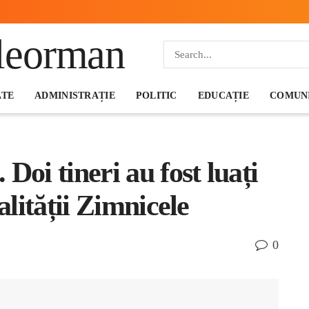
ATE
ADMINISTRAȚIE
POLITIC
EDUCAȚIE
COMUNI
i tineri au fost luați
alității Zimnicele
0