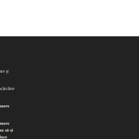
re și
ncărcător
𝐧𝐞𝐫𝐞
𝐧𝐞𝐫𝐞
𝐮 𝐬𝐚̆-𝐬̦𝐢
𝐝𝐮𝐜𝐞