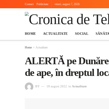
Contact
Publicitate
vineri, august 7, 2026
HOME
ACTUALITATE
SOCIAL
SĂNĂT
Home
Actualitate
ALERTĂ pe Dunăre. Do
de ape, în dreptul loc
BY
18 august 2022
in
Actualitate