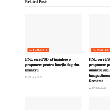
Related
Posts
ACTUALITATE
ACTUALITAT
𝐏𝐍𝐋 𝐜𝐞𝐫𝐞 𝐏𝐒𝐃 𝐬𝐚̆ 𝐢̂𝐧𝐚𝐢𝐧𝐭𝐞𝐳𝐞 𝐨
𝐏𝐍𝐋 𝐜𝐞𝐫𝐞 𝐏𝐒𝐃 
𝐩𝐫𝐨𝐩𝐮𝐧𝐞𝐫𝐞 𝐩𝐞𝐧𝐭𝐫𝐮 𝐟𝐮𝐧𝐜𝐭̦𝐢𝐚 𝐝𝐞 𝐩𝐫𝐢𝐦-
𝐩𝐫𝐨𝐩𝐮𝐧𝐞𝐫𝐞 𝐩𝐞
𝐦𝐢𝐧𝐢𝐬𝐭𝐫𝐮
𝐦𝐢𝐧𝐢𝐬𝐭𝐫𝐮 𝐬𝐚𝐮 𝐬
𝐢𝐧𝐜𝐚𝐩𝐚𝐜𝐢𝐭𝐚𝐭𝐞
19 mai 2026
𝐑𝐨𝐦𝐚̂𝐧𝐢𝐚
19 mai 2026