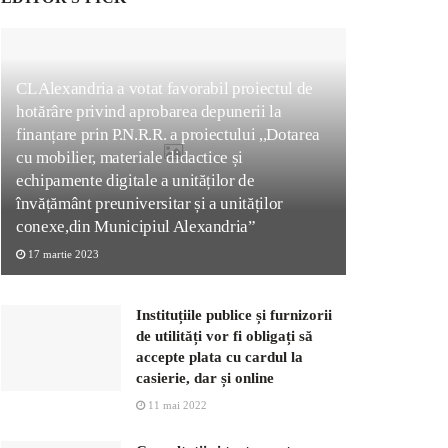
CL Alexandria a votat favorabil proiectul de
hotărâre privind aprobarea depunerii la
finanțare prin P.N.R.R. a proiectului ,,Dotarea
cu mobilier, materiale didactice și
echipamente digitale a unităților de
învățământ preuniversitar și a unităților
conexe,din Municipiul Alexandria”
17 martie 2023
Instituțiile publice și furnizorii
de utilități vor fi obligați să
accepte plata cu cardul la
casierie, dar și online
11 mai 2022