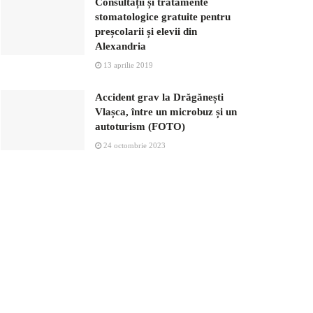
Consultații și tratamente
stomatologice gratuite pentru
preșcolarii și elevii din
Alexandria
13 aprilie 2019
Accident grav la Drăgănești
Vlașca, între un microbuz și un
autoturism (FOTO)
24 octombrie 2023