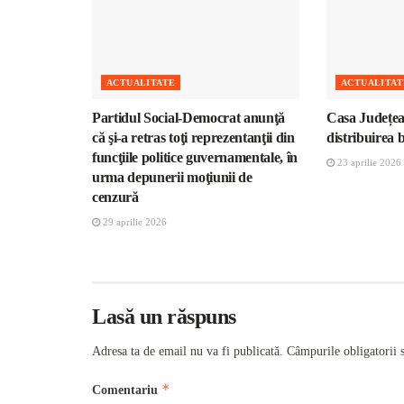
ACTUALITATE
ACTUALITAT
Partidul Social-Democrat anunţă
Casa Județea
că şi-a retras toţi reprezentanţii din
distribuirea 
funcţiile politice guvernamentale, în
23 aprilie 2026
urma depunerii moţiunii de
cenzură
29 aprilie 2026
Lasă un răspuns
Adresa ta de email nu va fi publicată.
Câmpurile obligatorii 
*
Comentariu