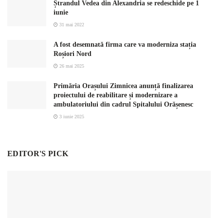
Ștrandul Vedea din Alexandria se redeschide pe 1
iunie
31 mai 2022
A fost desemnată firma care va moderniza stația
Roșiori Nord
26 mai 2025
Primăria Orașului Zimnicea anunță finalizarea
proiectului de reabilitare și modernizare a
ambulatoriului din cadrul Spitalului Orășenesc
3 iunie 2025
EDITOR'S PICK