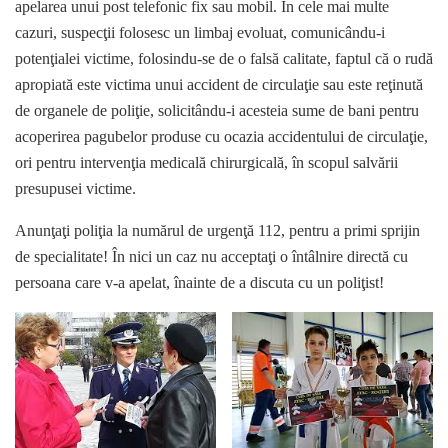
apelarea unui post telefonic fix sau mobil. În cele mai multe
cazuri, suspecţii folosesc un limbaj evoluat, comunicându-i
potenţialei victime, folosindu-se de o falsă calitate, faptul că o rudă
apropiată este victima unui accident de circulaţie sau este reţinută
de organele de poliţie, solicitându-i acesteia sume de bani pentru
acoperirea pagubelor produse cu ocazia accidentului de circulaţie,
ori pentru intervenţia medicală chirurgicală, în scopul salvării
presupusei victime.
Anunţaţi poliţia la numărul de urgenţă 112, pentru a primi sprijin
de specialitate! În nici un caz nu acceptaţi o întâlnire directă cu
persoana care v-a apelat, înainte de a discuta cu un poliţist!