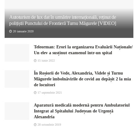
Autoturism de lux dat în urmărire internațională, reținut de
polițiștii Punctului de Frontieră Turnu Măgurele [VIDEO]
20 ianuarie 2020
Teleorman: Erori la organizarea Evaluării Naționale/
Un elev a susținut examenul într-un spital
15 iunie 2022
În Roșiorii de Vede, Alexandria, Videle și Turnu
Măgurele îmbolnăvirile de covid au depășit 2 la mia
de locuitori
17 septembrie 2021
Aparatură medicală modernă pentru Ambulatoriul
Integrat al Spitalului Județean de Urgență
Alexandria
28 octombrie 2019