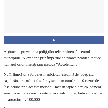
Acțiune de prevenire a polițiștilor teleormăneni în centrul
muncipiului Alexandria prin împărțire de pliante pentru a reduce
numărul celor înșelați prin metoda “Accidentul”.
Nu întâmplător a fost ales municipiul reședință de județ, aici
saptămâna trecută au fost înregistrate un număr de 10 cazuri de
înșelăciune prin această metoda. Dacă in șapte dintre ele oamenii
sunați și-au dat seama că este o păcăleală, în trei, hoții au reușit să
ia aproximativ 100.000 lei.