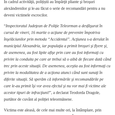
În cadrul activităţii, polițiștii au împărţit pliante şi broşuri
alexăndrenilor şi le-au făcut o serie de recomandări pentru a nu
deveni victimele escrocilor.
“
Inspectoratul Judeţean de Poliţie Teleorman a desfăşurat în
cursul de vineri, 16 martie o acţiune de prevenire împotriva
înşelăciunilor prin metoda “Accidentul”. Acţiunea s-a derulat în
municipiul Alexandria, iar populaţia a primit broşuri şi flyere şi,
de asemenea, au fost lipite afişe prin care au fost informaţi cu
privire la conduita pe care ar trebui să o aibă de fiecare dată când
trec prin aceste situaţii. De asemenea, aceştia au fost informaţi cu
privire la modalitatea de a acţiona atunci când sunt sunaţi în
diferite situaţii. Să sperăm că informările şi recomandările pe
care le-au primit îşi vor avea efectul şi nu vor mai fi victime ale
acestor tipuri de infracţiuni!
”, a declarat Teodorda Dragole,
purtător de cuvânt al poliției teleormănene.
Victima este aleasă, de cele mai multe ori, la întâmplare, prin