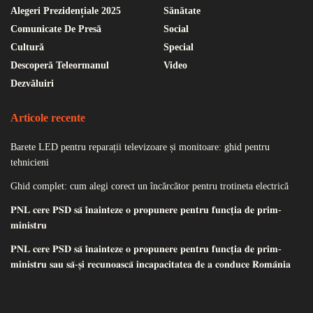
Alegeri Prezidențiale 2025
Sănătate
Comunicate De Presă
Social
Cultură
Special
Descoperă Teleormanul
Video
Dezvăluiri
Articole recente
Barete LED pentru reparații televizoare și monitoare: ghid pentru
tehnicieni
Ghid complet: cum alegi corect un încărcător pentru trotineta electrică
𝐏𝐍𝐋 𝐜𝐞𝐫𝐞 𝐏𝐒𝐃 𝐬𝐚̆ 𝐢̂𝐧𝐚𝐢𝐧𝐭𝐞𝐳𝐞 𝐨 𝐩𝐫𝐨𝐩𝐮𝐧𝐞𝐫𝐞 𝐩𝐞𝐧𝐭𝐫𝐮 𝐟𝐮𝐧𝐜𝐭̦𝐢𝐚 𝐝𝐞 𝐩𝐫𝐢𝐦-
𝐦𝐢𝐧𝐢𝐬𝐭𝐫𝐮
𝐏𝐍𝐋 𝐜𝐞𝐫𝐞 𝐏𝐒𝐃 𝐬𝐚̆ 𝐢̂𝐧𝐚𝐢𝐧𝐭𝐞𝐳𝐞 𝐨 𝐩𝐫𝐨𝐩𝐮𝐧𝐞𝐫𝐞 𝐩𝐞𝐧𝐭𝐫𝐮 𝐟𝐮𝐧𝐜𝐭̦𝐢𝐚 𝐝𝐞 𝐩𝐫𝐢𝐦-
𝐦𝐢𝐧𝐢𝐬𝐭𝐫𝐮 𝐬𝐚𝐮 𝐬𝐚̆-𝐬̦𝐢 𝐫𝐞𝐜𝐮𝐧𝐨𝐚𝐬𝐜𝐚̆ 𝐢𝐧𝐜𝐚𝐩𝐚𝐜𝐢𝐭𝐚𝐭𝐞𝐚 𝐝𝐞 𝐚 𝐜𝐨𝐧𝐝𝐮𝐜𝐞 𝐑𝐨𝐦𝐚̂𝐧𝐢𝐚