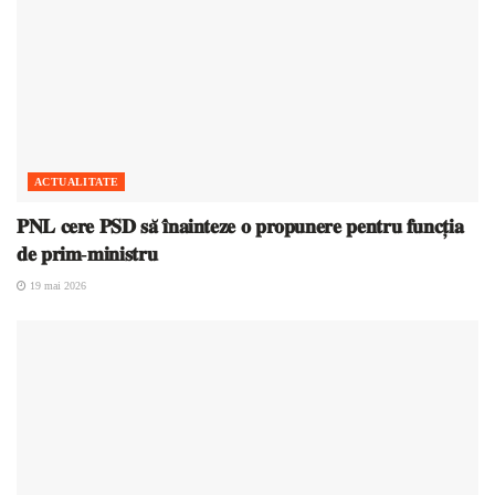
ACTUALITATE
𝐏𝐍𝐋 𝐜𝐞𝐫𝐞 𝐏𝐒𝐃 𝐬𝐚̆ 𝐢̂𝐧𝐚𝐢𝐧𝐭𝐞𝐳𝐞 𝐨 𝐩𝐫𝐨𝐩𝐮𝐧𝐞𝐫𝐞 𝐩𝐞𝐧𝐭𝐫𝐮 𝐟𝐮𝐧𝐜𝐭̦𝐢𝐚
𝐝𝐞 𝐩𝐫𝐢𝐦-𝐦𝐢𝐧𝐢𝐬𝐭𝐫𝐮
19 mai 2026