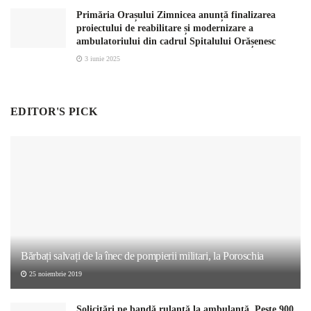
Primăria Orașului Zimnicea anunță finalizarea
proiectului de reabilitare și modernizare a
ambulatoriului din cadrul Spitalului Orășenesc
3 iunie 2025
EDITOR'S PICK
Bărbați salvați de la înec de pompierii militari, la Poroschia
25 noiembrie 2019
Solicitări pe bandă rulantă la ambulanță. Peste 900