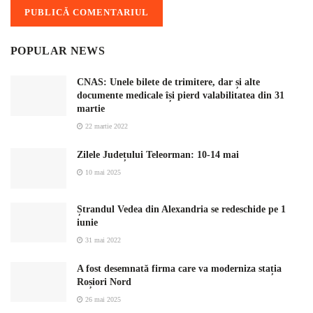
POPULAR NEWS
CNAS: Unele bilete de trimitere, dar și alte
documente medicale își pierd valabilitatea din 31
martie
22 martie 2022
Zilele Județului Teleorman: 10-14 mai
10 mai 2025
Ștrandul Vedea din Alexandria se redeschide pe 1
iunie
31 mai 2022
A fost desemnată firma care va moderniza stația
Roșiori Nord
26 mai 2025