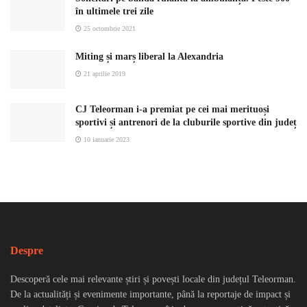
în ultimele trei zile
25 octombrie 2021
Miting și marș liberal la Alexandria
21 aprilie 2019
CJ Teleorman i-a premiat pe cei mai merituoși
sportivi și antrenori de la cluburile sportive din județ
10 ianuarie 2023
Despre
Descoperă cele mai relevante știri și povești locale din județul Teleorman.
De la actualități și evenimente importante, până la reportaje de impact și