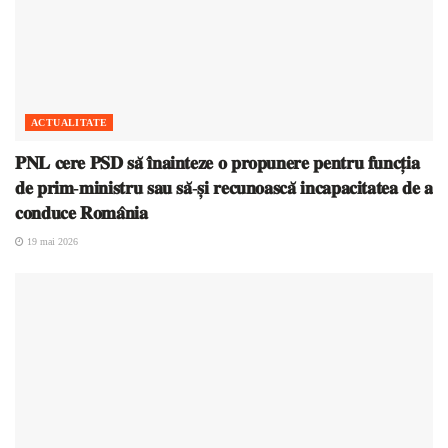
ACTUALITATE
𝐏𝐍𝐋 𝐜𝐞𝐫𝐞 𝐏𝐒𝐃 𝐬𝐚̆ 𝐢̂𝐧𝐚𝐢𝐧𝐭𝐞𝐳𝐞 𝐨 𝐩𝐫𝐨𝐩𝐮𝐧𝐞𝐫𝐞 𝐩𝐞𝐧𝐭𝐫𝐮 𝐟𝐮𝐧𝐜𝐭̦𝐢𝐚
𝐝𝐞 𝐩𝐫𝐢𝐦-𝐦𝐢𝐧𝐢𝐬𝐭𝐫𝐮 𝐬𝐚𝐮 𝐬𝐚̆-𝐬̦𝐢 𝐫𝐞𝐜𝐮𝐧𝐨𝐚𝐬𝐜𝐚̆ 𝐢𝐧𝐜𝐚𝐩𝐚𝐜𝐢𝐭𝐚𝐭𝐞𝐚 𝐝𝐞 𝐚
𝐜𝐨𝐧𝐝𝐮𝐜𝐞 𝐑𝐨𝐦𝐚̂𝐧𝐢𝐚
19 mai 2026