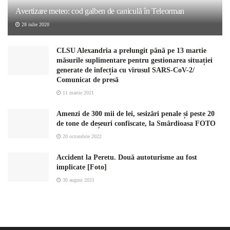
Avertizare meteo: cod galben de caniculă în Teleorman
28 iulie 2020
CLSU Alexandria a prelungit până pe 13 martie
măsurile suplimentare pentru gestionarea situației
generate de infecția cu virusul SARS-CoV-2/
Comunicat de presă
11 martie 2021
Amenzi de 300 mii de lei, sesizări penale și peste 20
de tone de deșeuri confiscate, la Smârdioasa FOTO
20 octombrie 2022
Accident la Peretu. Două autoturisme au fost
implicate [Foto]
30 august 2021