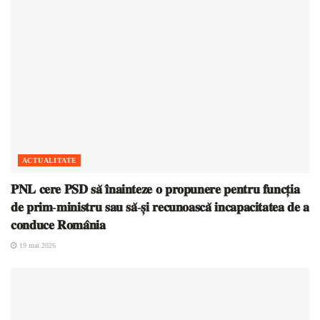
ACTUALITATE
𝐏𝐍𝐋 𝐜𝐞𝐫𝐞 𝐏𝐒𝐃 𝐬𝐚̆ 𝐢̂𝐧𝐚𝐢𝐧𝐭𝐞𝐳𝐞 𝐨 𝐩𝐫𝐨𝐩𝐮𝐧𝐞𝐫𝐞 𝐩𝐞𝐧𝐭𝐫𝐮 𝐟𝐮𝐧𝐜𝐭̦𝐢𝐚
𝐝𝐞 𝐩𝐫𝐢𝐦-𝐦𝐢𝐧𝐢𝐬𝐭𝐫𝐮 𝐬𝐚𝐮 𝐬𝐚̆-𝐬̦𝐢 𝐫𝐞𝐜𝐮𝐧𝐨𝐚𝐬𝐜𝐚̆ 𝐢𝐧𝐜𝐚𝐩𝐚𝐜𝐢𝐭𝐚𝐭𝐞𝐚 𝐝𝐞 𝐚
𝐜𝐨𝐧𝐝𝐮𝐜𝐞 𝐑𝐨𝐦𝐚̂𝐧𝐢𝐚
19 mai 2026