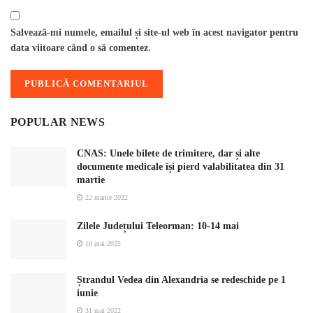
Salvează-mi numele, emailul și site-ul web în acest navigator pentru
data viitoare când o să comentez.
POPULAR NEWS
CNAS: Unele bilete de trimitere, dar și alte
documente medicale își pierd valabilitatea din 31
martie
22 martie 2022
Zilele Județului Teleorman: 10-14 mai
10 mai 2025
Ștrandul Vedea din Alexandria se redeschide pe 1
iunie
31 mai 2022