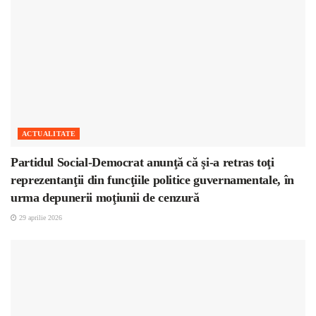
ACTUALITATE
Partidul Social-Democrat anunţă că şi-a retras toţi
reprezentanţii din funcţiile politice guvernamentale, în
urma depunerii moţiunii de cenzură
29 aprilie 2026