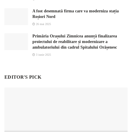
A fost desemnată firma care va moderniza stația
Roșiori Nord
26 mai 2025
Primăria Orașului Zimnicea anunță finalizarea
proiectului de reabilitare și modernizare a
ambulatoriului din cadrul Spitalului Orășenesc
3 iunie 2025
EDITOR'S PICK