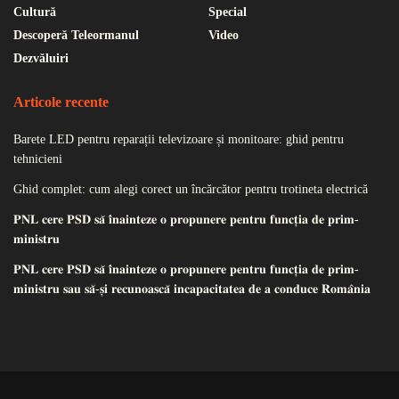
Cultură
Special
Descoperă Teleormanul
Video
Dezvăluiri
Articole recente
Barete LED pentru reparații televizoare și monitoare: ghid pentru
tehnicieni
Ghid complet: cum alegi corect un încărcător pentru trotineta electrică
𝐏𝐍𝐋 𝐜𝐞𝐫𝐞 𝐏𝐒𝐃 𝐬𝐚̆ 𝐢̂𝐧𝐚𝐢𝐧𝐭𝐞𝐳𝐞 𝐨 𝐩𝐫𝐨𝐩𝐮𝐧𝐞𝐫𝐞 𝐩𝐞𝐧𝐭𝐫𝐮 𝐟𝐮𝐧𝐜𝐭̦𝐢𝐚 𝐝𝐞 𝐩𝐫𝐢𝐦-
𝐦𝐢𝐧𝐢𝐬𝐭𝐫𝐮
𝐏𝐍𝐋 𝐜𝐞𝐫𝐞 𝐏𝐒𝐃 𝐬𝐚̆ 𝐢̂𝐧𝐚𝐢𝐧𝐭𝐞𝐳𝐞 𝐨 𝐩𝐫𝐨𝐩𝐮𝐧𝐞𝐫𝐞 𝐩𝐞𝐧𝐭𝐫𝐮 𝐟𝐮𝐧𝐜𝐭̦𝐢𝐚 𝐝𝐞 𝐩𝐫𝐢𝐦-
𝐦𝐢𝐧𝐢𝐬𝐭𝐫𝐮 𝐬𝐚𝐮 𝐬𝐚̆-𝐬̦𝐢 𝐫𝐞𝐜𝐮𝐧𝐨𝐚𝐬𝐜𝐚̆ 𝐢𝐧𝐜𝐚𝐩𝐚𝐜𝐢𝐭𝐚𝐭𝐞𝐚 𝐝𝐞 𝐚 𝐜𝐨𝐧𝐝𝐮𝐜𝐞 𝐑𝐨𝐦𝐚̂𝐧𝐢𝐚