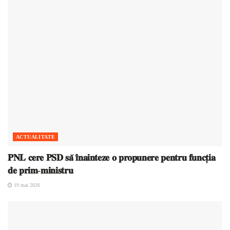
ACTUALITATE
𝐏𝐍𝐋 𝐜𝐞𝐫𝐞 𝐏𝐒𝐃 𝐬𝐚̆ 𝐢̂𝐧𝐚𝐢𝐧𝐭𝐞𝐳𝐞 𝐨 𝐩𝐫𝐨𝐩𝐮𝐧𝐞𝐫𝐞 𝐩𝐞𝐧𝐭𝐫𝐮 𝐟𝐮𝐧𝐜𝐭̦𝐢𝐚
𝐝𝐞 𝐩𝐫𝐢𝐦-𝐦𝐢𝐧𝐢𝐬𝐭𝐫𝐮
19 mai 2026