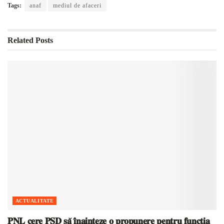
Tags:
anaf
mediul de afaceri
Related
Posts
ACTUALITATE
𝐏𝐍𝐋 𝐜𝐞𝐫𝐞 𝐏𝐒𝐃 𝐬𝐚̆ 𝐢̂𝐧𝐚𝐢𝐧𝐭𝐞𝐳𝐞 𝐨 𝐩𝐫𝐨𝐩𝐮𝐧𝐞𝐫𝐞 𝐩𝐞𝐧𝐭𝐫𝐮 𝐟𝐮𝐧𝐜𝐭̦𝐢𝐚