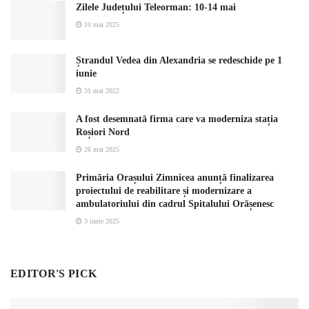
Zilele Județului Teleorman: 10-14 mai
10 mai 2025
Ștrandul Vedea din Alexandria se redeschide pe 1
iunie
31 mai 2022
A fost desemnată firma care va moderniza stația
Roșiori Nord
26 mai 2025
Primăria Orașului Zimnicea anunță finalizarea
proiectului de reabilitare și modernizare a
ambulatoriului din cadrul Spitalului Orășenesc
3 iunie 2025
EDITOR'S PICK