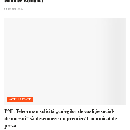
𝐜𝐨𝐧𝐝𝐮𝐜𝐞 𝐑𝐨𝐦𝐚̂𝐧𝐢𝐚
19 mai 2026
ACTUALITATE
PNL Teleorman solicită „colegilor de coaliție social-
democrați” să desemneze un premier/ Comunicat de
presă