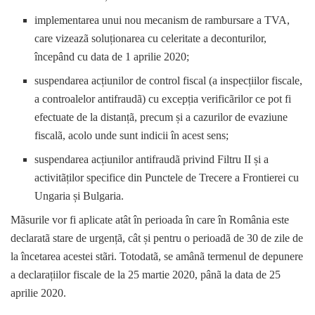
implementarea unui nou mecanism de rambursare a TVA,
care vizeazã soluționarea cu celeritate a deconturilor,
începând cu data de 1 aprilie 2020;
suspendarea acțiunilor de control fiscal (a inspecțiilor fiscale,
a controalelor antifraudã) cu excepția verificãrilor ce pot fi
efectuate de la distanțã, precum și a cazurilor de evaziune
fiscalã, acolo unde sunt indicii în acest sens;
suspendarea acțiunilor antifraudã privind Filtru II și a
activitãților specifice din Punctele de Trecere a Frontierei cu
Ungaria și Bulgaria.
Mãsurile vor fi aplicate atât în perioada în care în România este
declaratã stare de urgențã, cât și pentru o perioadã de 30 de zile de
la încetarea acestei stãri. Totodatã, se amânã termenul de depunere
a declarațiilor fiscale de la 25 martie 2020, pânã la data de 25
aprilie 2020.