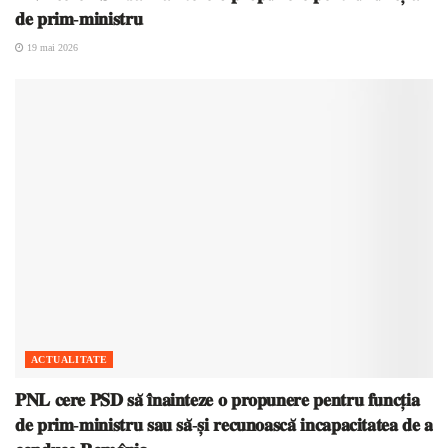
𝐝𝐞 𝐩𝐫𝐢𝐦-𝐦𝐢𝐧𝐢𝐬𝐭𝐫𝐮
19 mai 2026
ACTUALITATE
𝐏𝐍𝐋 𝐜𝐞𝐫𝐞 𝐏𝐒𝐃 𝐬𝐚̆ 𝐢̂𝐧𝐚𝐢𝐧𝐭𝐞𝐳𝐞 𝐨 𝐩𝐫𝐨𝐩𝐮𝐧𝐞𝐫𝐞 𝐩𝐞𝐧𝐭𝐫𝐮 𝐟𝐮𝐧𝐜𝐭̦𝐢𝐚
𝐝𝐞 𝐩𝐫𝐢𝐦-𝐦𝐢𝐧𝐢𝐬𝐭𝐫𝐮 𝐬𝐚𝐮 𝐬𝐚̆-𝐬̦𝐢 𝐫𝐞𝐜𝐮𝐧𝐨𝐚𝐬𝐜𝐚̆ 𝐢𝐧𝐜𝐚𝐩𝐚𝐜𝐢𝐭𝐚𝐭𝐞𝐚 𝐝𝐞 𝐚