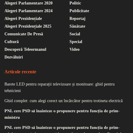
Alegeri Parlamentare 2020
Politic
Alegeri Parlamentare 2024
Publicitate
Alegeri Prezidențiale
Reportaj
Alegeri Prezidențiale 2025
Sănătate
Comunicate De Presă
Social
Cultură
Special
Descoperă Teleormanul
Video
Dezvăluiri
Articole recente
Barete LED pentru reparații televizoare și monitoare: ghid pentru
tehnicieni
Ghid complet: cum alegi corect un încărcător pentru trotineta electrică
𝐏𝐍𝐋 𝐜𝐞𝐫𝐞 𝐏𝐒𝐃 𝐬𝐚̆ 𝐢̂𝐧𝐚𝐢𝐧𝐭𝐞𝐳𝐞 𝐨 𝐩𝐫𝐨𝐩𝐮𝐧𝐞𝐫𝐞 𝐩𝐞𝐧𝐭𝐫𝐮 𝐟𝐮𝐧𝐜𝐭̦𝐢𝐚 𝐝𝐞 𝐩𝐫𝐢𝐦-
𝐦𝐢𝐧𝐢𝐬𝐭𝐫𝐮
𝐏𝐍𝐋 𝐜𝐞𝐫𝐞 𝐏𝐒𝐃 𝐬𝐚̆ 𝐢̂𝐧𝐚𝐢𝐧𝐭𝐞𝐳𝐞 𝐨 𝐩𝐫𝐨𝐩𝐮𝐧𝐞𝐫𝐞 𝐩𝐞𝐧𝐭𝐫𝐮 𝐟𝐮𝐧𝐜𝐭̦𝐢𝐚 𝐝𝐞 𝐩𝐫𝐢𝐦-