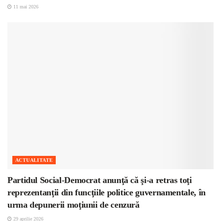
11 mai 2026
ACTUALITATE
Partidul Social-Democrat anunţă că şi-a retras toţi
reprezentanţii din funcţiile politice guvernamentale, în
urma depunerii moţiunii de cenzură
29 aprilie 2026