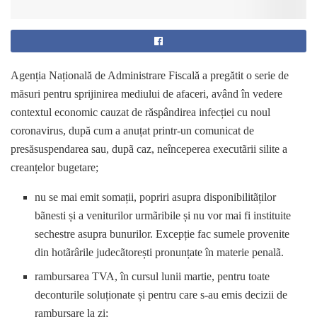
Agenția Națională de Administrare Fiscală a pregătit o serie de
măsuri pentru sprijinirea mediului de afaceri, având în vedere
contextul economic cauzat de răspândirea infecției cu noul
coronavirus, după cum a anuțat printr-un comunicat de
presăsuspendarea sau, dupã caz, neînceperea executãrii silite a
creanțelor bugetare;
nu se mai emit somații, popriri asupra disponibilitãților
bãnesti și a veniturilor urmãribile și nu vor mai fi instituite
sechestre asupra bunurilor. Excepție fac sumele provenite
din hotãrârile judecãtorești pronunțate în materie penalã.
rambursarea TVA, în cursul lunii martie, pentru toate
deconturile soluționate și pentru care s-au emis decizii de
rambursare la zi;