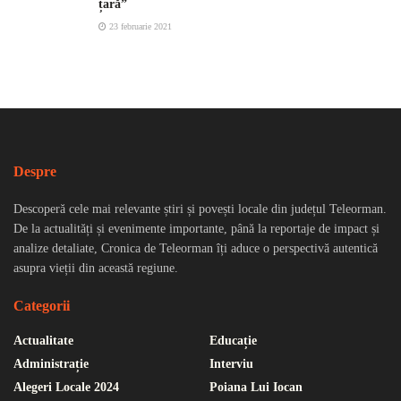
țară”
23 februarie 2021
Despre
Descoperă cele mai relevante știri și povești locale din județul Teleorman.
De la actualități și evenimente importante, până la reportaje de impact și
analize detaliate, Cronica de Teleorman îți aduce o perspectivă autentică
asupra vieții din această regiune.
Categorii
Actualitate
Educație
Administrație
Interviu
Alegeri Locale 2024
Poiana Lui Iocan