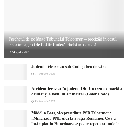
Parchetul de pe lângă Tribunalul Teleorman – precizări în cazul
celor trei agenți de Poliție Rutieră trimiși în judecată
14 aprilie 2019
Județul Teleorman sub Cod galben de vânt
27 februarie 2020
Accident feroviar în județul Olt. Un tren de marfă a
deraiat și a lovit un alt marfar (Galerie foto)
19 februarie 2025
Mădălin Borș, vicepreședinte PSD Teleorman:
„Mineriada PNL-ului la avuția României. Ce s-a
întâmplat în Hunedoara se poate repeta oriunde în