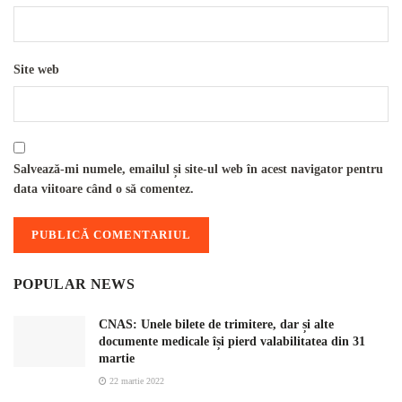
Site web
Salvează-mi numele, emailul și site-ul web în acest navigator pentru
data viitoare când o să comentez.
POPULAR NEWS
CNAS: Unele bilete de trimitere, dar și alte
documente medicale își pierd valabilitatea din 31
martie
22 martie 2022