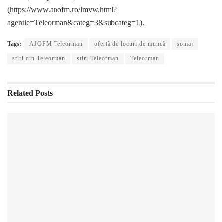
(https://www.anofm.ro/lmvw.html?
agentie=Teleorman&categ=3&subcateg=1).
Tags:
AJOFM Teleorman
ofertă de locuri de muncă
șomaj
stiri din Teleorman
stiri Teleorman
Teleorman
Related
Posts