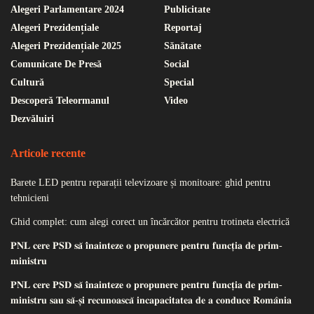
Alegeri Parlamentare 2024
Publicitate
Alegeri Prezidențiale
Reportaj
Alegeri Prezidențiale 2025
Sănătate
Comunicate De Presă
Social
Cultură
Special
Descoperă Teleormanul
Video
Dezvăluiri
Articole recente
Barete LED pentru reparații televizoare și monitoare: ghid pentru
tehnicieni
Ghid complet: cum alegi corect un încărcător pentru trotineta electrică
𝐏𝐍𝐋 𝐜𝐞𝐫𝐞 𝐏𝐒𝐃 𝐬𝐚̆ 𝐢̂𝐧𝐚𝐢𝐧𝐭𝐞𝐳𝐞 𝐨 𝐩𝐫𝐨𝐩𝐮𝐧𝐞𝐫𝐞 𝐩𝐞𝐧𝐭𝐫𝐮 𝐟𝐮𝐧𝐜𝐭̦𝐢𝐚 𝐝𝐞 𝐩𝐫𝐢𝐦-
𝐦𝐢𝐧𝐢𝐬𝐭𝐫𝐮
𝐏𝐍𝐋 𝐜𝐞𝐫𝐞 𝐏𝐒𝐃 𝐬𝐚̆ 𝐢̂𝐧𝐚𝐢𝐧𝐭𝐞𝐳𝐞 𝐨 𝐩𝐫𝐨𝐩𝐮𝐧𝐞𝐫𝐞 𝐩𝐞𝐧𝐭𝐫𝐮 𝐟𝐮𝐧𝐜𝐭̦𝐢𝐚 𝐝𝐞 𝐩𝐫𝐢𝐦-
𝐦𝐢𝐧𝐢𝐬𝐭𝐫𝐮 𝐬𝐚𝐮 𝐬𝐚̆-𝐬̦𝐢 𝐫𝐞𝐜𝐮𝐧𝐨𝐚𝐬𝐜𝐚̆ 𝐢𝐧𝐜𝐚𝐩𝐚𝐜𝐢𝐭𝐚𝐭𝐞𝐚 𝐝𝐞 𝐚 𝐜𝐨𝐧𝐝𝐮𝐜𝐞 𝐑𝐨𝐦𝐚̂𝐧𝐢𝐚