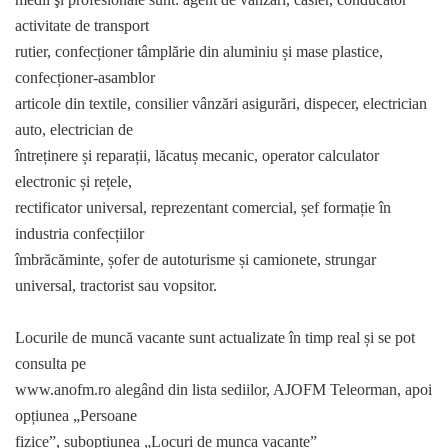
activitate de transport
rutier, confecționer tâmplărie din aluminiu și mase plastice,
confecționer-asamblor
articole din textile, consilier vânzări asigurări, dispecer, electrician
auto, electrician de
întreținere și reparații, lăcatuș mecanic, operator calculator
electronic și rețele,
rectificator universal, reprezentant comercial, șef formație în
industria confecțiilor
îmbrăcăminte, șofer de autoturisme și camionete, strungar
universal, tractorist sau vopsitor.
Locurile de muncă vacante sunt actualizate în timp real și se pot
consulta pe
www.anofm.ro alegând din lista sediilor, AJOFM Teleorman, apoi
opțiunea „Persoane
fizice”, suboptiunea „Locuri de munca vacante”