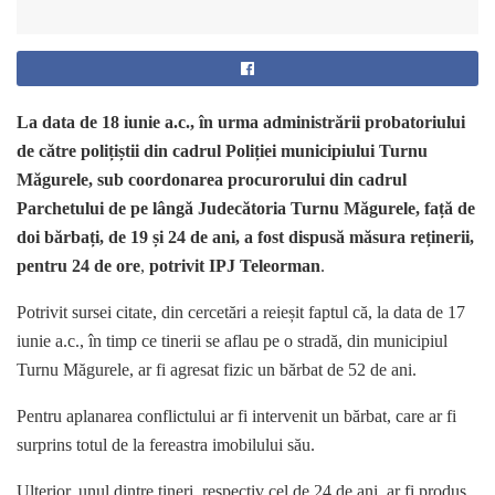
La data de 18 iunie a.c., în urma administrării probatoriului
de către polițiștii din cadrul Poliției municipiului Turnu
Măgurele, sub coordonarea procurorului din cadrul
Parchetului de pe lângă Judecătoria Turnu Măgurele, față de
doi bărbați, de 19 și 24 de ani, a fost dispusă măsura reținerii,
pentru 24 de ore
,
potrivit IPJ Teleorman
.
Potrivit sursei citate, din cercetări a reieșit faptul că, la data de 17
iunie a.c., în timp ce tinerii se aflau pe o stradă, din municipiul
Turnu Măgurele, ar fi agresat fizic un bărbat de 52 de ani.
Pentru aplanarea conflictului ar fi intervenit un bărbat, care ar fi
surprins totul de la fereastra imobilului său.
Ulterior, unul dintre tineri, respectiv cel de 24 de ani, ar fi produs