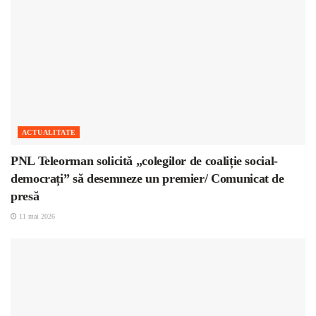
ACTUALITATE
PNL Teleorman solicită „colegilor de coaliție social-
democrați” să desemneze un premier/ Comunicat de
presă
11 mai 2026