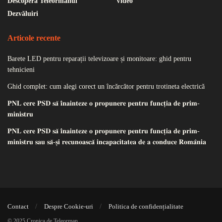
Descoperă Teleormanul
Video
Dezvăluiri
Articole recente
Barete LED pentru reparații televizoare și monitoare: ghid pentru
tehnicieni
Ghid complet: cum alegi corect un încărcător pentru trotineta electrică
𝐏𝐍𝐋 𝐜𝐞𝐫𝐞 𝐏𝐒𝐃 𝐬𝐚̆ 𝐢̂𝐧𝐚𝐢𝐧𝐭𝐞𝐳𝐞 𝐨 𝐩𝐫𝐨𝐩𝐮𝐧𝐞𝐫𝐞 𝐩𝐞𝐧𝐭𝐫𝐮 𝐟𝐮𝐧𝐜𝐭̦𝐢𝐚 𝐝𝐞 𝐩𝐫𝐢𝐦-
𝐦𝐢𝐧𝐢𝐬𝐭𝐫𝐮
𝐏𝐍𝐋 𝐜𝐞𝐫𝐞 𝐏𝐒𝐃 𝐬𝐚̆ 𝐢̂𝐧𝐚𝐢𝐧𝐭𝐞𝐳𝐞 𝐨 𝐩𝐫𝐨𝐩𝐮𝐧𝐞𝐫𝐞 𝐩𝐞𝐧𝐭𝐫𝐮 𝐟𝐮𝐧𝐜𝐭̦𝐢𝐚 𝐝𝐞 𝐩𝐫𝐢𝐦-
𝐦𝐢𝐧𝐢𝐬𝐭𝐫𝐮 𝐬𝐚𝐮 𝐬𝐚̆-𝐬̦𝐢 𝐫𝐞𝐜𝐮𝐧𝐨𝐚𝐬𝐜𝐚̆ 𝐢𝐧𝐜𝐚𝐩𝐚𝐜𝐢𝐭𝐚𝐭𝐞𝐚 𝐝𝐞 𝐚 𝐜𝐨𝐧𝐝𝐮𝐜𝐞 𝐑𝐨𝐦𝐚̂𝐧𝐢𝐚
Contact
Despre Cookie-uri
Politica de confidențialitate
© 2025 Cronica de Teleorman