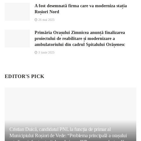
A fost desemnată firma care va moderniza stația
Roșiori Nord
26 mai 2025
Primăria Orașului Zimnicea anunță finalizarea
proiectului de reabilitare și modernizare a
ambulatoriului din cadrul Spitalului Orășenesc
3 iunie 2025
EDITOR'S PICK
Cristian Duică, candidatul PNL la funcția de primar al
Municipiului Roșiori de Vede: “Problema principală a orașului