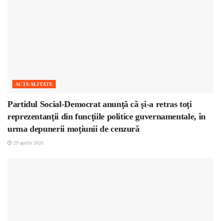
ACTUALITATE
Partidul Social-Democrat anunţă că şi-a retras toţi
reprezentanţii din funcţiile politice guvernamentale, în
urma depunerii moţiunii de cenzură
29 aprilie 2026