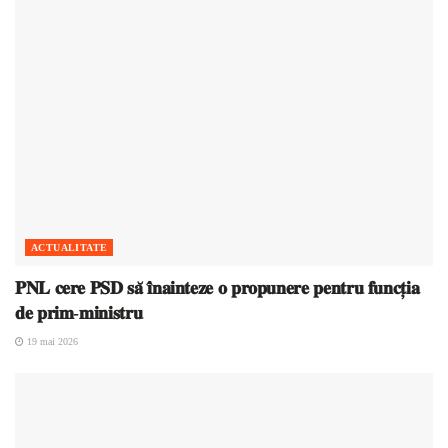
ACTUALITATE
𝐏𝐍𝐋 𝐜𝐞𝐫𝐞 𝐏𝐒𝐃 𝐬𝐚̆ 𝐢̂𝐧𝐚𝐢𝐧𝐭𝐞𝐳𝐞 𝐨 𝐩𝐫𝐨𝐩𝐮𝐧𝐞𝐫𝐞 𝐩𝐞𝐧𝐭𝐫𝐮 𝐟𝐮𝐧𝐜𝐭̦𝐢𝐚
𝐝𝐞 𝐩𝐫𝐢𝐦-𝐦𝐢𝐧𝐢𝐬𝐭𝐫𝐮
19 mai 2026