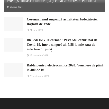
este lipsa infrastructurii de apă și canal”/Promovare electorală
25 mai 2024
Coronavirusul suspendă activitatea Judecătoriei
Roșiorii de Vede
21 iulie 2020
BREAKING Teleorman: Peste 580 cazuri noi de
Covid-19, într-o singură zi. 7,58 la mie rata de
infectare în județ
15 octombrie 2021
Rabla pentru electrocasnice 2020. Vouchere de până
la 400 de lei
23 septembrie 2020