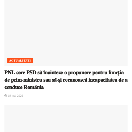
ACTUALITATE
𝐏𝐍𝐋 𝐜𝐞𝐫𝐞 𝐏𝐒𝐃 𝐬𝐚̆ 𝐢̂𝐧𝐚𝐢𝐧𝐭𝐞𝐳𝐞 𝐨 𝐩𝐫𝐨𝐩𝐮𝐧𝐞𝐫𝐞 𝐩𝐞𝐧𝐭𝐫𝐮 𝐟𝐮𝐧𝐜𝐭̦𝐢𝐚
𝐝𝐞 𝐩𝐫𝐢𝐦-𝐦𝐢𝐧𝐢𝐬𝐭𝐫𝐮 𝐬𝐚𝐮 𝐬𝐚̆-𝐬̦𝐢 𝐫𝐞𝐜𝐮𝐧𝐨𝐚𝐬𝐜𝐚̆ 𝐢𝐧𝐜𝐚𝐩𝐚𝐜𝐢𝐭𝐚𝐭𝐞𝐚 𝐝𝐞 𝐚
𝐜𝐨𝐧𝐝𝐮𝐜𝐞 𝐑𝐨𝐦𝐚̂𝐧𝐢𝐚
19 mai 2026