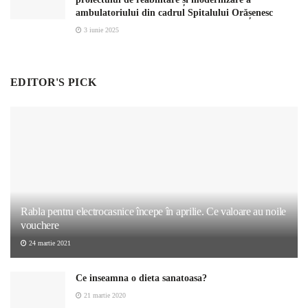
ambulatoriului din cadrul Spitalului Orășenesc
3 iunie 2025
EDITOR'S PICK
Rabla pentru electrocasnice începe în aprilie. Ce valoare au noile
vouchere
24 martie 2021
Ce inseamna o dieta sanatoasa?
21 martie 2020