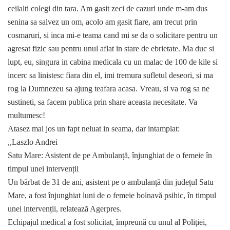
ceilalti colegi din tara. Am gasit zeci de cazuri unde m-am dus
senina sa salvez un om, acolo am gasit fiare, am trecut prin
cosmaruri, si inca mi-e teama cand mi se da o solicitare pentru un
agresat fizic sau pentru unul aflat in stare de ebrietate. Ma duc si
lupt, eu, singura in cabina medicala cu un malac de 100 de kile si
incerc sa linistesc fiara din el, imi tremura sufletul deseori, si ma
rog la Dumnezeu sa ajung teafara acasa. Vreau, si va rog sa ne
sustineti, sa facem publica prin share aceasta necesitate. Va
multumesc!
Atasez mai jos un fapt neluat in seama, dar intamplat:
,,Laszlo Andrei
Satu Mare: Asistent de pe Ambulanță, înjunghiat de o femeie în
timpul unei intervenții
Un bărbat de 31 de ani, asistent pe o ambulanță din județul Satu
Mare, a fost înjunghiat luni de o femeie bolnavă psihic, în timpul
unei intervenții, relatează Agerpres.
Echipajul medical a fost solicitat, împreună cu unul al Poliției,