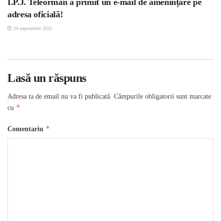
I.P.J. Teleorman a primit un e-mail de amenințare pe
adresa oficială!
24 septembrie 2025
Lasă un răspuns
Adresa ta de email nu va fi publicată.
Câmpurile obligatorii sunt marcate
*
cu
*
Comentariu