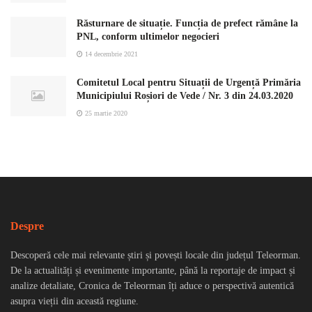
Răsturnare de situație. Funcția de prefect rămâne la
PNL, conform ultimelor negocieri
14 decembrie 2021
Comitetul Local pentru Situații de Urgență Primăria
Municipiului Roșiori de Vede / Nr. 3 din 24.03.2020
25 martie 2020
Despre
Descoperă cele mai relevante știri și povești locale din județul Teleorman.
De la actualități și evenimente importante, până la reportaje de impact și
analize detaliate, Cronica de Teleorman îți aduce o perspectivă autentică
asupra vieții din această regiune.