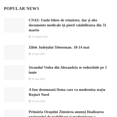
POPULAR NEWS
CNAS: Unele bilete de trimitere, dar și alte
documente medicale își pierd valabilitatea din 31
martie
22 martie 2022
Zilele Județului Teleorman: 10-14 mai
10 mai 2025
Ștrandul Vedea din Alexandria se redeschide pe 1
iunie
31 mai 2022
A fost desemnată firma care va moderniza stația
Roșiori Nord
26 mai 2025
Primăria Orașului Zimnicea anunță finalizarea
proiectului de reabilitare și modernizare a