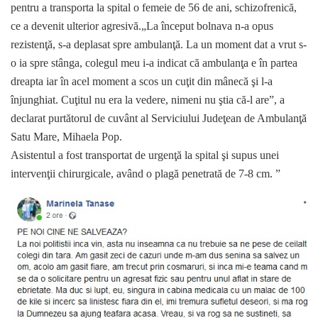
pentru a transporta la spital o femeie de 56 de ani, schizofrenică,
ce a devenit ulterior agresivă.„La început bolnava n-a opus
rezistenţă, s-a deplasat spre ambulanţă. La un moment dat a vrut s-
o ia spre stânga, colegul meu i-a indicat că ambulanţa e în partea
dreapta iar în acel moment a scos un cuţit din mânecă şi l-a
înjunghiat. Cuţitul nu era la vedere, nimeni nu ştia că-l are”, a
declarat purtătorul de cuvânt al Serviciului Judeţean de Ambulanţă
Satu Mare, Mihaela Pop.
Asistentul a fost transportat de urgenţă la spital şi supus unei
intervenţii chirurgicale, având o plagă penetrată de 7-8 cm. ”