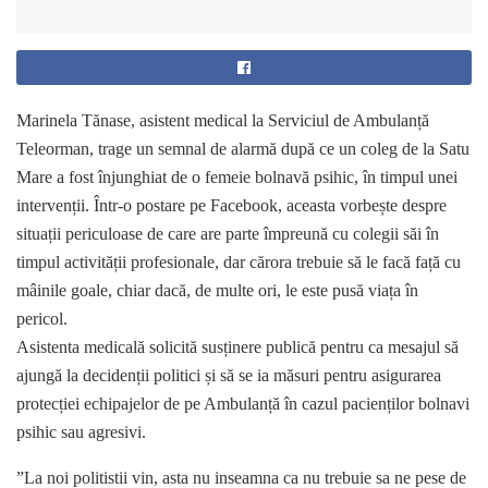
Marinela Tănase, asistent medical la Serviciul de Ambulanță
Teleorman, trage un semnal de alarmă după ce un coleg de la Satu
Mare a fost înjunghiat de o femeie bolnavă psihic, în timpul unei
intervenții. Într-o postare pe Facebook, aceasta vorbește despre
situații periculoase de care are parte împreună cu colegii săi în
timpul activității profesionale, dar cărora trebuie să le facă față cu
mâinile goale, chiar dacă, de multe ori, le este pusă viața în
pericol.
Asistenta medicală solicită susținere publică pentru ca mesajul să
ajungă la decidenții politici și să se ia măsuri pentru asigurarea
protecției echipajelor de pe Ambulanță în cazul pacienților bolnavi
psihic sau agresivi.
”La noi politistii vin, asta nu inseamna ca nu trebuie sa ne pese de