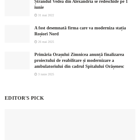
Ștrandul Vedea din Alexandria se redeschide pe 1
iunie
31 mai 2022
A fost desemnată firma care va moderniza stația
Roșiori Nord
26 mai 2025
Primăria Orașului Zimnicea anunță finalizarea
proiectului de reabilitare și modernizare a
ambulatoriului din cadrul Spitalului Orășenesc
3 iunie 2025
EDITOR'S PICK