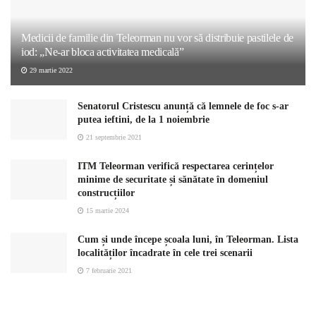
Medicii de familie din Teleorman nu vor să distribuie pastilele de
iod: „Ne-ar bloca activitatea medicală”
29 martie 2022
Senatorul Cristescu anunță că lemnele de foc s-ar
putea ieftini, de la 1 noiembrie
21 septembrie 2021
ITM Teleorman verifică respectarea cerințelor
minime de securitate și sănătate în domeniul
construcțiilor
15 martie 2024
Cum și unde începe școala luni, în Teleorman. Lista
localităților încadrate în cele trei scenarii
7 februarie 2021