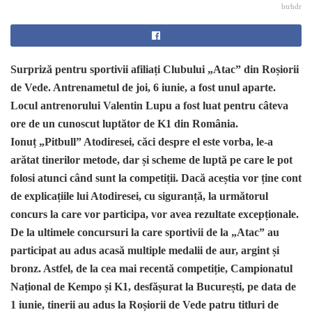
btrhdr
Surpriză pentru sportivii afiliați Clubului „Atac” din Roșiorii
de Vede. Antrenametul de joi, 6 iunie, a fost unul aparte.
Locul antrenorului Valentin Lupu a fost luat pentru câteva
ore de un cunoscut luptător de K1 din România.
Ionuț „Pitbull” Atodiresei, căci despre el este vorba, le-a
arătat tinerilor metode, dar și scheme de luptă pe care le pot
folosi atunci când sunt la competiții. Dacă aceștia vor ține cont
de explicațiile lui Atodiresei, cu siguranță, la următorul
concurs la care vor participa, vor avea rezultate excepționale.
De la ultimele concursuri la care sportivii de la „Atac” au
participat au adus acasă multiple medalii de aur, argint și
bronz. Astfel, de la cea mai recentă competiție, Campionatul
Național de Kempo și K1, desfășurat la București, pe data de
1 iunie, tinerii au adus la Roșiorii de Vede patru titluri de