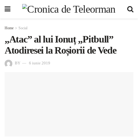
Home
Social
„Atac” al lui Ionuț „Pitbull”
Atodiresei la Roșiorii de Vede
BY
6 iunie 2019