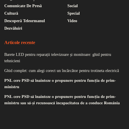
Comunicate De Presă
Social
Cultură
Special
Descoperă Teleormanul
Video
Dezvăluiri
Articole recente
Barete LED pentru reparații televizoare și monitoare: ghid pentru
tehnicieni
Ghid complet: cum alegi corect un încărcător pentru trotineta electrică
𝐏𝐍𝐋 𝐜𝐞𝐫𝐞 𝐏𝐒𝐃 𝐬𝐚̆ 𝐢̂𝐧𝐚𝐢𝐧𝐭𝐞𝐳𝐞 𝐨 𝐩𝐫𝐨𝐩𝐮𝐧𝐞𝐫𝐞 𝐩𝐞𝐧𝐭𝐫𝐮 𝐟𝐮𝐧𝐜𝐭̦𝐢𝐚 𝐝𝐞 𝐩𝐫𝐢𝐦-
𝐦𝐢𝐧𝐢𝐬𝐭𝐫𝐮
𝐏𝐍𝐋 𝐜𝐞𝐫𝐞 𝐏𝐒𝐃 𝐬𝐚̆ 𝐢̂𝐧𝐚𝐢𝐧𝐭𝐞𝐳𝐞 𝐨 𝐩𝐫𝐨𝐩𝐮𝐧𝐞𝐫𝐞 𝐩𝐞𝐧𝐭𝐫𝐮 𝐟𝐮𝐧𝐜𝐭̦𝐢𝐚 𝐝𝐞 𝐩𝐫𝐢𝐦-
𝐦𝐢𝐧𝐢𝐬𝐭𝐫𝐮 𝐬𝐚𝐮 𝐬𝐚̆-𝐬̦𝐢 𝐫𝐞𝐜𝐮𝐧𝐨𝐚𝐬𝐜𝐚̆ 𝐢𝐧𝐜𝐚𝐩𝐚𝐜𝐢𝐭𝐚𝐭𝐞𝐚 𝐝𝐞 𝐚 𝐜𝐨𝐧𝐝𝐮𝐜𝐞 𝐑𝐨𝐦𝐚̂𝐧𝐢𝐚