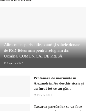
Alimente neperisabile, paturi și saltele donate
de PSD Teleorman pentru refugiații din
Ucraina/ COMUNICAT DE PRESĂ
4 aprilie 2022
Profanare de morminte în
Alexandria. Au deschis sicrie și
au furat tot ce-au găsit
13 iulie 2021
Taxarea parcărilor se va face