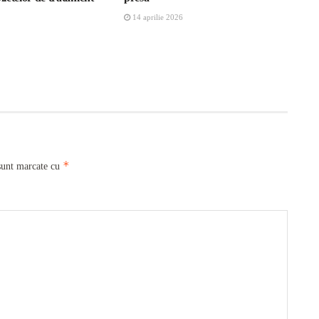
14 aprilie 2026
*
sunt marcate cu