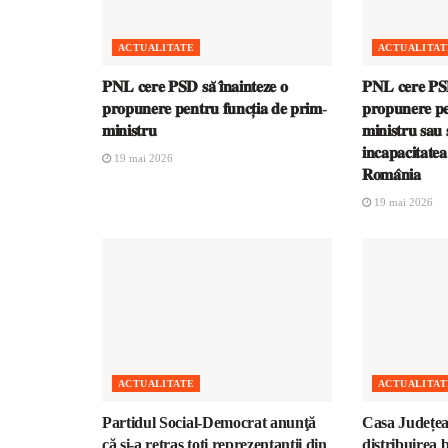
ACTUALITATE
ACTUALITAT
𝐏𝐍𝐋 𝐜𝐞𝐫𝐞 𝐏𝐒𝐃 𝐬𝐚̆ 𝐢̂𝐧𝐚𝐢𝐧𝐭𝐞𝐳𝐞 𝐨
𝐏𝐍𝐋 𝐜𝐞𝐫𝐞 𝐏𝐒𝐃 
𝐩𝐫𝐨𝐩𝐮𝐧𝐞𝐫𝐞 𝐩𝐞𝐧𝐭𝐫𝐮 𝐟𝐮𝐧𝐜𝐭̦𝐢𝐚 𝐝𝐞 𝐩𝐫𝐢𝐦-
𝐩𝐫𝐨𝐩𝐮𝐧𝐞𝐫𝐞 𝐩𝐞
𝐦𝐢𝐧𝐢𝐬𝐭𝐫𝐮
𝐦𝐢𝐧𝐢𝐬𝐭𝐫𝐮 𝐬𝐚𝐮 𝐬
𝐢𝐧𝐜𝐚𝐩𝐚𝐜𝐢𝐭𝐚𝐭𝐞
19 mai 2026
𝐑𝐨𝐦𝐚̂𝐧𝐢𝐚
19 mai 2026
ACTUALITATE
ACTUALITAT
Partidul Social-Democrat anunţă
Casa Județea
că şi-a retras toţi reprezentanţii din
distribuirea 