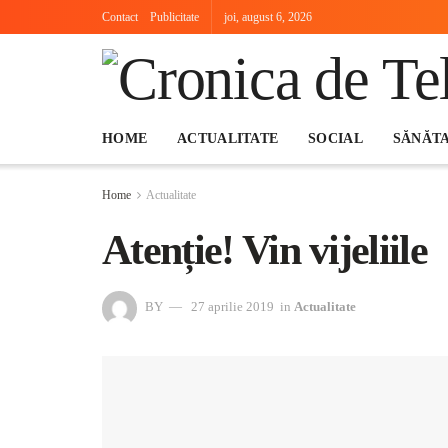
Contact
Publicitate
joi, august 6, 2026
HOME
ACTUALITATE
SOCIAL
SĂNĂT
Home
Actualitate
Atenție! Vin vijeliile
BY
27 aprilie 2019
in
Actualitate