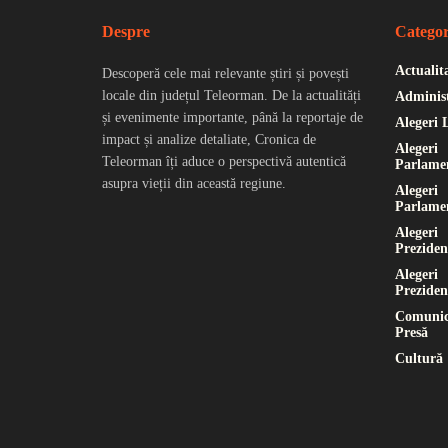
Despre
Categor
Actualit
Descoperă cele mai relevante știri și povești
locale din județul Teleorman. De la actualități
Administ
și evenimente importante, până la reportaje de
Alegeri 
impact și analize detaliate, Cronica de
Alegeri
Teleorman îți aduce o perspectivă autentică
Parlame
asupra vieții din această regiune.
Alegeri
Parlame
Alegeri
Preziden
Alegeri
Preziden
Comunic
Presă
Cultură