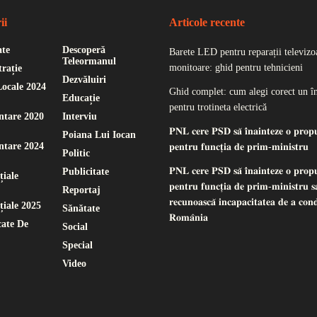
ii
Articole recente
ate
Descoperă
Barete LED pentru reparații televizoa
Teleormanul
monitoare: ghid pentru tehnicieni
rație
Dezvăluiri
Locale 2024
Ghid complet: cum alegi corect un î
Educație
pentru trotineta electrică
ntare 2020
Interviu
𝐏𝐍𝐋 𝐜𝐞𝐫𝐞 𝐏𝐒𝐃 𝐬𝐚̆ 𝐢̂𝐧𝐚𝐢𝐧𝐭𝐞𝐳𝐞 𝐨 𝐩𝐫𝐨𝐩
Poiana Lui Iocan
ntare 2024
𝐩𝐞𝐧𝐭𝐫𝐮 𝐟𝐮𝐧𝐜𝐭̦𝐢𝐚 𝐝𝐞 𝐩𝐫𝐢𝐦-𝐦𝐢𝐧𝐢𝐬𝐭𝐫𝐮
Politic
𝐏𝐍𝐋 𝐜𝐞𝐫𝐞 𝐏𝐒𝐃 𝐬𝐚̆ 𝐢̂𝐧𝐚𝐢𝐧𝐭𝐞𝐳𝐞 𝐨 𝐩𝐫𝐨𝐩
Publicitate
țiale
𝐩𝐞𝐧𝐭𝐫𝐮 𝐟𝐮𝐧𝐜𝐭̦𝐢𝐚 𝐝𝐞 𝐩𝐫𝐢𝐦-𝐦𝐢𝐧𝐢𝐬𝐭𝐫𝐮 𝐬𝐚
Reportaj
𝐫𝐞𝐜𝐮𝐧𝐨𝐚𝐬𝐜𝐚̆ 𝐢𝐧𝐜𝐚𝐩𝐚𝐜𝐢𝐭𝐚𝐭𝐞𝐚 𝐝𝐞 𝐚 𝐜𝐨𝐧
țiale 2025
Sănătate
𝐑𝐨𝐦𝐚̂𝐧𝐢𝐚
ate De
Social
Special
Video