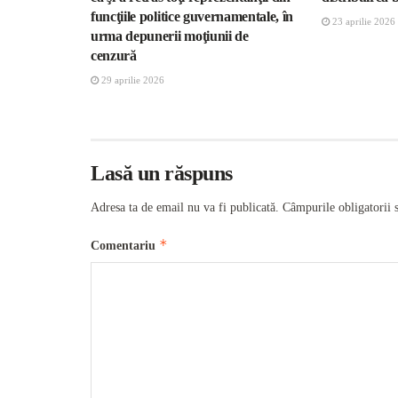
funcţiile politice guvernamentale, în
23 aprilie 2026
urma depunerii moţiunii de
cenzură
29 aprilie 2026
Lasă un răspuns
Adresa ta de email nu va fi publicată.
Câmpurile obligatorii 
*
Comentariu