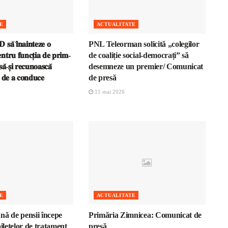
E
ACTUALITATE
𝐬𝐚̆ 𝐢̂𝐧𝐚𝐢𝐧𝐭𝐞𝐳𝐞 𝐨
PNL Teleorman solicită „colegilor
𝐧𝐭𝐫𝐮 𝐟𝐮𝐧𝐜𝐭̦𝐢𝐚 𝐝𝐞 𝐩𝐫𝐢𝐦-
de coaliție social-democrați” să
𝐚̆-𝐬̦𝐢 𝐫𝐞𝐜𝐮𝐧𝐨𝐚𝐬𝐜𝐚̆
desemneze un premier/ Comunicat
𝐚 𝐝𝐞 𝐚 𝐜𝐨𝐧𝐝𝐮𝐜𝐞
de presă
11 mai 2026
E
ACTUALITATE
nă de pensii începe
Primăria Zimnicea: Comunicat de
biletelor de tratament
presă