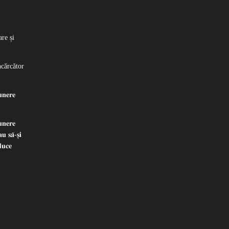
re și
ncărcător
𝐧𝐞𝐫𝐞
𝐧𝐞𝐫𝐞
𝐮 𝐬𝐚̆-𝐬̦𝐢
𝐝𝐮𝐜𝐞