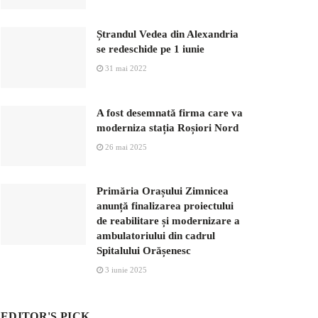
Ștrandul Vedea din Alexandria
se redeschide pe 1 iunie
31 mai 2022
A fost desemnată firma care va
moderniza stația Roșiori Nord
26 mai 2025
Primăria Orașului Zimnicea
anunță finalizarea proiectului
de reabilitare și modernizare a
ambulatoriului din cadrul
Spitalului Orășenesc
3 iunie 2025
EDITOR'S PICK