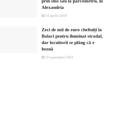
prin sms sau la parcometru, în
Alexandria
14 aprilie 2019
Zeci de mii de euro cheltuiți la
Balaci pentru iluminat stradal,
dar locuitorii se plâng că e
beznă
19 septembrie 2022