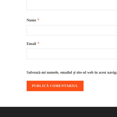
*
Nume
*
Email
Salvează-mi numele, emailul și site-ul web în acest navig