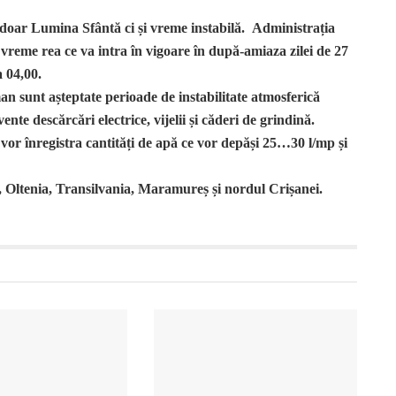
doar Lumina Sfântă ci și vreme instabilă. Administrația
vreme rea ce va intra în vigoare în după-amiaza zilei de 27
a 04,00.
man sunt așteptate perioade de instabilitate atmosferică
ente descărcări electrice, vijelii și căderi de grindină.
 vor înregistra cantități de apă ce vor depăși 25…30 l/mp și
, Oltenia, Transilvania, Maramureș și nordul Crișanei.