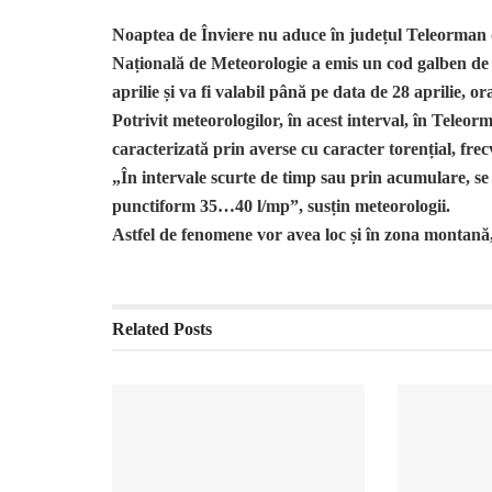
Noaptea de Înviere nu aduce în județul Teleorman 
Națională de Meteorologie a emis un cod galben de 
aprilie și va fi valabil până pe data de 28 aprilie, or
Potrivit meteorologilor, în acest interval, în Teleor
caracterizată prin averse cu caracter torențial, frecv
„În intervale scurte de timp sau prin acumulare, se
punctiform 35…40 l/mp”, susțin meteorologii.
Astfel de fenomene vor avea loc și în zona montană
Related
Posts