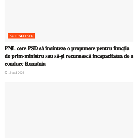
ACTUALITATE
𝐏𝐍𝐋 𝐜𝐞𝐫𝐞 𝐏𝐒𝐃 𝐬𝐚̆ 𝐢̂𝐧𝐚𝐢𝐧𝐭𝐞𝐳𝐞 𝐨 𝐩𝐫𝐨𝐩𝐮𝐧𝐞𝐫𝐞 𝐩𝐞𝐧𝐭𝐫𝐮 𝐟𝐮𝐧𝐜𝐭̦𝐢𝐚
𝐝𝐞 𝐩𝐫𝐢𝐦-𝐦𝐢𝐧𝐢𝐬𝐭𝐫𝐮 𝐬𝐚𝐮 𝐬𝐚̆-𝐬̦𝐢 𝐫𝐞𝐜𝐮𝐧𝐨𝐚𝐬𝐜𝐚̆ 𝐢𝐧𝐜𝐚𝐩𝐚𝐜𝐢𝐭𝐚𝐭𝐞𝐚 𝐝𝐞 𝐚
𝐜𝐨𝐧𝐝𝐮𝐜𝐞 𝐑𝐨𝐦𝐚̂𝐧𝐢𝐚
19 mai 2026