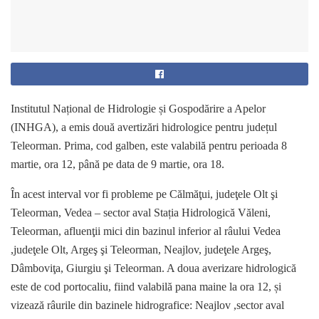
Institutul Național de Hidrologie și Gospodărire a Apelor
(INHGA), a emis două avertizări hidrologice pentru județul
Teleorman. Prima, cod galben, este valabilă pentru perioada 8
martie, ora 12, până pe data de 9 martie, ora 18.
În acest interval vor fi probleme pe Călmăţui, judeţele Olt şi
Teleorman, Vedea – sector aval Stația Hidrologică Văleni,
Teleorman, afluenţii mici din bazinul inferior al râului Vedea
,judeţele Olt, Argeş şi Teleorman, Neajlov, judeţele Argeş,
Dâmboviţa, Giurgiu şi Teleorman. A doua averizare hidrologică
este de cod portocaliu, fiind valabilă pana maine la ora 12, și
vizează râurile din bazinele hidrografice: Neajlov ,sector aval