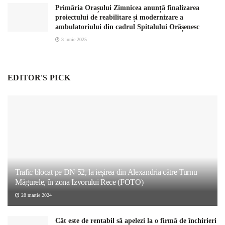
Primăria Orașului Zimnicea anunță finalizarea
proiectului de reabilitare și modernizare a
ambulatoriului din cadrul Spitalului Orășenesc
3 iunie 2025
EDITOR'S PICK
Trafic blocat pe DN 52, la ieșirea din Alexandria către Turnu
Măgurele, în zona Izvorului Rece (FOTO)
28 martie 2024
Cât este de rentabil să apelezi la o firmă de închirieri