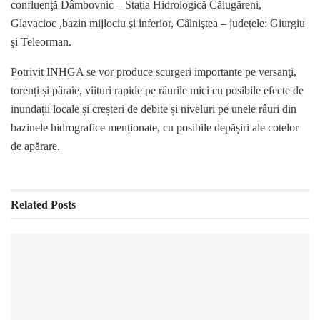
confluenţă Dâmbovnic – Stația Hidrologică Călugăreni,
Glavacioc ,bazin mijlociu şi inferior, Câlniştea – judeţele: Giurgiu
şi Teleorman.
Potrivit INHGA se vor produce scurgeri importante pe versanţi,
torenți și pâraie, viituri rapide pe râurile mici cu posibile efecte de
inundații locale și creșteri de debite și niveluri pe unele râuri din
bazinele hidrografice menționate, cu posibile depășiri ale cotelor
de apărare.
Related
Posts