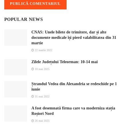
POPULAR NEWS
CNAS: Unele bilete de trimitere, dar și alte
documente medicale își pierd valabilitatea din 31
martie
22 martie 2022
Zilele Județului Teleorman: 10-14 mai
10 mai 2025
Ștrandul Vedea din Alexandria se redeschide pe 1
iunie
31 mai 2022
A fost desemnată firma care va moderniza stația
Roșiori Nord
26 mai 2025