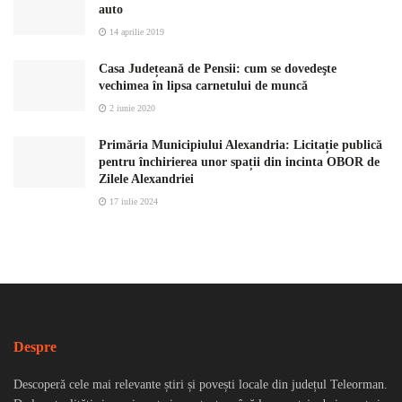
auto
14 aprilie 2019
Casa Județeană de Pensii: cum se dovedeşte
vechimea în lipsa carnetului de muncă
2 iunie 2020
Primăria Municipiului Alexandria: Licitație publică
pentru închirierea unor spații din incinta OBOR de
Zilele Alexandriei
17 iulie 2024
Despre
Descoperă cele mai relevante știri și povești locale din județul Teleorman.