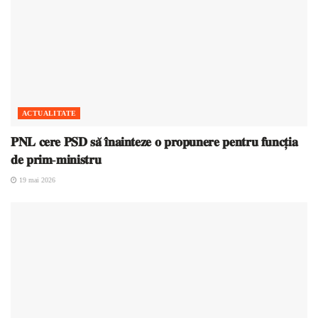
ACTUALITATE
𝐏𝐍𝐋 𝐜𝐞𝐫𝐞 𝐏𝐒𝐃 𝐬𝐚̆ 𝐢̂𝐧𝐚𝐢𝐧𝐭𝐞𝐳𝐞 𝐨 𝐩𝐫𝐨𝐩𝐮𝐧𝐞𝐫𝐞 𝐩𝐞𝐧𝐭𝐫𝐮 𝐟𝐮𝐧𝐜𝐭̦𝐢𝐚
𝐝𝐞 𝐩𝐫𝐢𝐦-𝐦𝐢𝐧𝐢𝐬𝐭𝐫𝐮
19 mai 2026