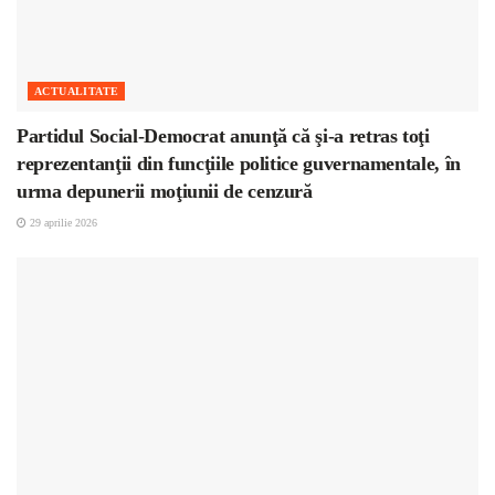
ACTUALITATE
Partidul Social-Democrat anunţă că şi-a retras toţi
reprezentanţii din funcţiile politice guvernamentale, în
urma depunerii moţiunii de cenzură
29 aprilie 2026