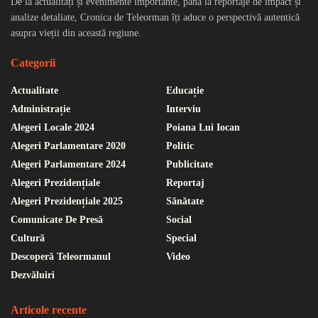
De la actualități și evenimente importante, până la reportaje de impact și
analize detaliate, Cronica de Teleorman îți aduce o perspectivă autentică
asupra vieții din această regiune.
Categorii
Actualitate
Educație
Administrație
Interviu
Alegeri Locale 2024
Poiana Lui Iocan
Alegeri Parlamentare 2020
Politic
Alegeri Parlamentare 2024
Publicitate
Alegeri Prezidențiale
Reportaj
Alegeri Prezidențiale 2025
Sănătate
Comunicate De Presă
Social
Cultură
Special
Descoperă Teleormanul
Video
Dezvăluiri
Articole recente