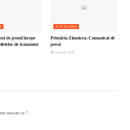
E
ACTUALITATE
nă de pensii începe
Primăria Zimnicea: Comunicat de
biletelor de tratament
presă
14 aprilie 2026
*
sunt marcate cu