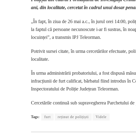
ani, din localitate, cercetat în cadrul unui dosar penal
„În fapt, în ziua de 26 mai a.c., în jurul orei 14:00, poli
la faptul că persoane necunoscute i-ar fi sustras, în noa
locuinței”, a transmis IPJ Teleorman.
Potrivit sursei citate, în urma cercetărilor efectuate, pol
localitate.
În urma administrării probatoriului, a fost dispusă măsur
infracțiunii de furt calificat, bărbatul fiind introdus în
Inspectoratului de Poliție Județean Teleorman.
Cercetările continuă sub supravegherea Parchetului de 
Tags:
furt
reținut de polițiști
Videle