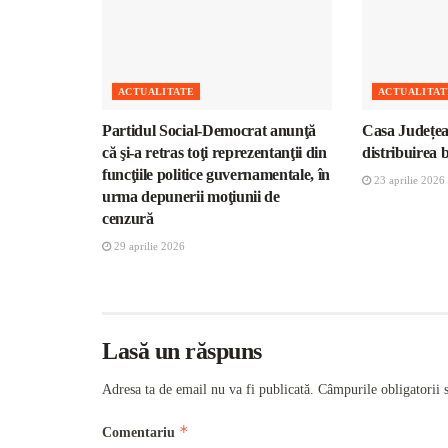
ACTUALITATE
ACTUALITAT
Partidul Social-Democrat anunţă
Casa Județea
că şi-a retras toţi reprezentanţii din
distribuirea 
funcţiile politice guvernamentale, în
23 aprilie 2026
urma depunerii moţiunii de
cenzură
29 aprilie 2026
Lasă un răspuns
Adresa ta de email nu va fi publicată.
Câmpurile obligatorii 
*
Comentariu