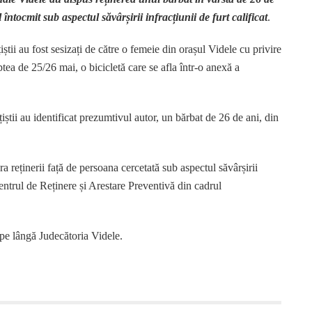
 întocmit sub aspectul săvârșirii infracțiunii de furt calificat
.
țiștii au fost sesizați de către o femeie din orașul Videle cu privire
ptea de 25/26 mai, o bicicletă care se afla într-o anexă a
ițiștii au identificat prezumtivul autor, un bărbat de 26 de ani, din
a reținerii față de persoana cercetată sub aspectul săvârșirii
 Centrul de Reținere și Arestare Preventivă din cadrul
pe lângă Judecătoria Videle.