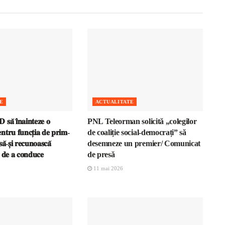
E
ACTUALITATE
𝐬𝐚̆ 𝐢̂𝐧𝐚𝐢𝐧𝐭𝐞𝐳𝐞 𝐨
PNL Teleorman solicită „colegilor
𝐧𝐭𝐫𝐮 𝐟𝐮𝐧𝐜𝐭̦𝐢𝐚 𝐝𝐞 𝐩𝐫𝐢𝐦-
de coaliție social-democrați” să
𝐚̆-𝐬̦𝐢 𝐫𝐞𝐜𝐮𝐧𝐨𝐚𝐬𝐜𝐚̆
desemneze un premier/ Comunicat
𝐚 𝐝𝐞 𝐚 𝐜𝐨𝐧𝐝𝐮𝐜𝐞
de presă
11 mai 2026