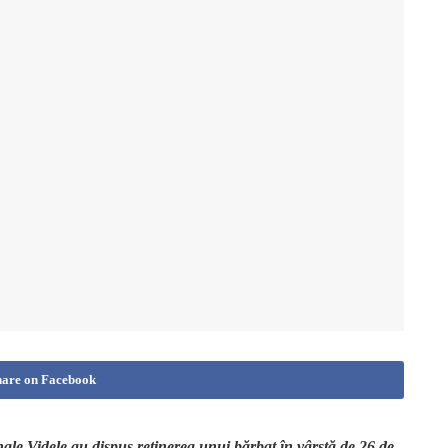
hare on Facebook
inale Videle au dispus reținerea unui bărbat în vârstă de 26 de