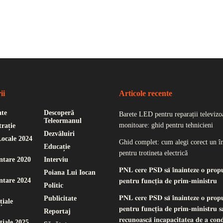
ii
Articole recente
ate
Descoperă
Barete LED pentru reparații televizoa
Teleormanul
monitoare: ghid pentru tehnicieni
rație
Dezvăluiri
Locale 2024
Ghid complet: cum alegi corect un î
Educație
pentru trotineta electrică
ntare 2020
Interviu
𝐏𝐍𝐋 𝐜𝐞𝐫𝐞 𝐏𝐒𝐃 𝐬𝐚̆ 𝐢̂𝐧𝐚𝐢𝐧𝐭𝐞𝐳𝐞 𝐨 𝐩𝐫𝐨𝐩
Poiana Lui Iocan
ntare 2024
𝐩𝐞𝐧𝐭𝐫𝐮 𝐟𝐮𝐧𝐜𝐭̦𝐢𝐚 𝐝𝐞 𝐩𝐫𝐢𝐦-𝐦𝐢𝐧𝐢𝐬𝐭𝐫𝐮
Politic
𝐏𝐍𝐋 𝐜𝐞𝐫𝐞 𝐏𝐒𝐃 𝐬𝐚̆ 𝐢̂𝐧𝐚𝐢𝐧𝐭𝐞𝐳𝐞 𝐨 𝐩𝐫𝐨𝐩
Publicitate
țiale
𝐩𝐞𝐧𝐭𝐫𝐮 𝐟𝐮𝐧𝐜𝐭̦𝐢𝐚 𝐝𝐞 𝐩𝐫𝐢𝐦-𝐦𝐢𝐧𝐢𝐬𝐭𝐫𝐮 𝐬𝐚
Reportaj
𝐫𝐞𝐜𝐮𝐧𝐨𝐚𝐬𝐜𝐚̆ 𝐢𝐧𝐜𝐚𝐩𝐚𝐜𝐢𝐭𝐚𝐭𝐞𝐚 𝐝𝐞 𝐚 𝐜𝐨𝐧
țiale 2025