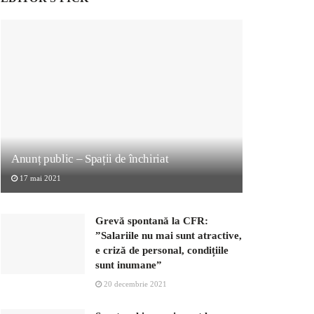
Anunț public – Spații de închiriat
17 mai 2021
Grevă spontană la CFR:
”Salariile nu mai sunt atractive,
e criză de personal, condițiile
sunt inumane”
20 decembrie 2021