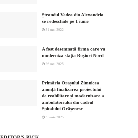
Ștrandul Vedea din Alexandria
se redeschide pe 1 iunie
31 mai 2022
A fost desemnată firma care va
moderniza stația Roșiori Nord
26 mai 2025
Primăria Orașului Zimnicea
anunță finalizarea proiectului
de reabilitare și modernizare a
ambulatoriului din cadrul
Spitalului Orășenesc
3 iunie 2025
EDITOR'S PICK