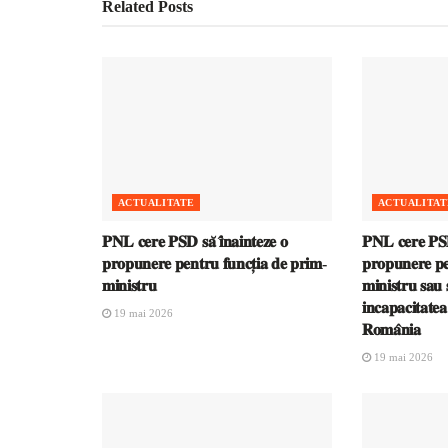
Related
Posts
ACTUALITATE
ACTUALITAT
𝐏𝐍𝐋 𝐜𝐞𝐫𝐞 𝐏𝐒𝐃 𝐬𝐚̆ 𝐢̂𝐧𝐚𝐢𝐧𝐭𝐞𝐳𝐞 𝐨
𝐏𝐍𝐋 𝐜𝐞𝐫𝐞 𝐏𝐒𝐃 
𝐩𝐫𝐨𝐩𝐮𝐧𝐞𝐫𝐞 𝐩𝐞𝐧𝐭𝐫𝐮 𝐟𝐮𝐧𝐜𝐭̦𝐢𝐚 𝐝𝐞 𝐩𝐫𝐢𝐦-
𝐩𝐫𝐨𝐩𝐮𝐧𝐞𝐫𝐞 𝐩𝐞
𝐦𝐢𝐧𝐢𝐬𝐭𝐫𝐮
𝐦𝐢𝐧𝐢𝐬𝐭𝐫𝐮 𝐬𝐚𝐮 𝐬
𝐢𝐧𝐜𝐚𝐩𝐚𝐜𝐢𝐭𝐚𝐭𝐞
19 mai 2026
𝐑𝐨𝐦𝐚̂𝐧𝐢𝐚
19 mai 2026