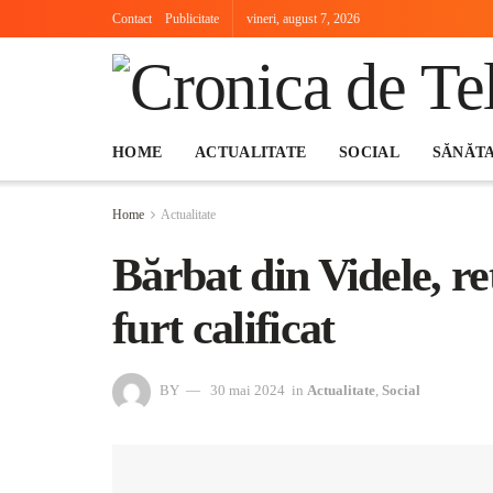
Contact
Publicitate
vineri, august 7, 2026
HOME
ACTUALITATE
SOCIAL
SĂNĂT
Home
Actualitate
Bărbat din Videle, reț
furt calificat
BY
30 mai 2024
in
Actualitate
,
Social