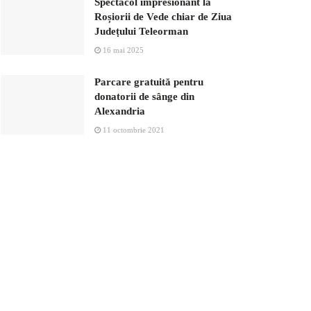
Spectacol impresionant la
Roșiorii de Vede chiar de Ziua
Judeṭului Teleorman
16 mai 2025
Parcare gratuită pentru
donatorii de sânge din
Alexandria
11 octombrie 2021