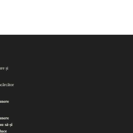
re și
ncărcător
𝐧𝐞𝐫𝐞
𝐧𝐞𝐫𝐞
𝐮 𝐬𝐚̆-𝐬̦𝐢
𝐝𝐮𝐜𝐞