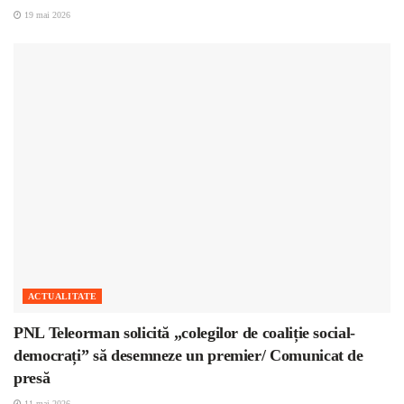
19 mai 2026
ACTUALITATE
PNL Teleorman solicită „colegilor de coaliție social-
democrați” să desemneze un premier/ Comunicat de
presă
11 mai 2026