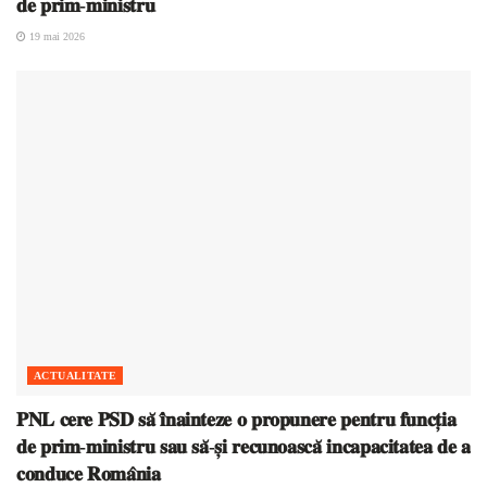
𝐝𝐞 𝐩𝐫𝐢𝐦-𝐦𝐢𝐧𝐢𝐬𝐭𝐫𝐮
19 mai 2026
ACTUALITATE
𝐏𝐍𝐋 𝐜𝐞𝐫𝐞 𝐏𝐒𝐃 𝐬𝐚̆ 𝐢̂𝐧𝐚𝐢𝐧𝐭𝐞𝐳𝐞 𝐨 𝐩𝐫𝐨𝐩𝐮𝐧𝐞𝐫𝐞 𝐩𝐞𝐧𝐭𝐫𝐮 𝐟𝐮𝐧𝐜𝐭̦𝐢𝐚
𝐝𝐞 𝐩𝐫𝐢𝐦-𝐦𝐢𝐧𝐢𝐬𝐭𝐫𝐮 𝐬𝐚𝐮 𝐬𝐚̆-𝐬̦𝐢 𝐫𝐞𝐜𝐮𝐧𝐨𝐚𝐬𝐜𝐚̆ 𝐢𝐧𝐜𝐚𝐩𝐚𝐜𝐢𝐭𝐚𝐭𝐞𝐚 𝐝𝐞 𝐚
𝐜𝐨𝐧𝐝𝐮𝐜𝐞 𝐑𝐨𝐦𝐚̂𝐧𝐢𝐚