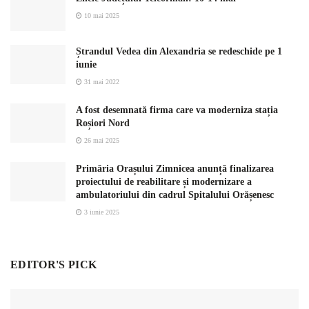
10 mai 2025
Ștrandul Vedea din Alexandria se redeschide pe 1
iunie
31 mai 2022
A fost desemnată firma care va moderniza stația
Roșiori Nord
26 mai 2025
Primăria Orașului Zimnicea anunță finalizarea
proiectului de reabilitare și modernizare a
ambulatoriului din cadrul Spitalului Orășenesc
3 iunie 2025
EDITOR'S PICK