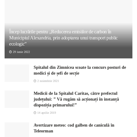
Încep lucrările pentru „Reducerea emisiilor de carbon în
Municipiul Alexandria, prin adoptarea unui transport public
ecologic”
29 iunie 2022
Spitalul din Zimnicea scoate la concurs posturi de
medici și de șefi de secție
2 noiembrie 2021
Medicii de la Spitalul Caritas, către prefectul
județului: ” Vă rugăm să acționați în instanță
dispoziția primarului!”
14 aprilie 2019
Avertizare meteo: cod galben de caniculă în
Teleorman