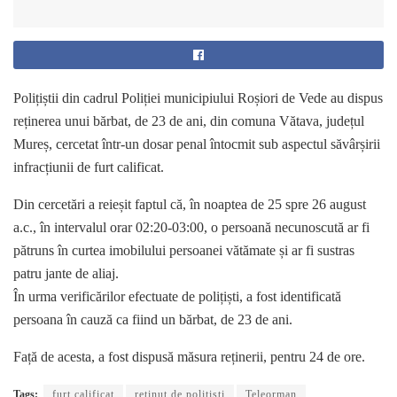
Polițiștii din cadrul Poliției municipiului Roșiori de Vede au dispus
reținerea unui bărbat, de 23 de ani, din comuna Vătava, județul
Mureș, cercetat într-un dosar penal întocmit sub aspectul săvârșirii
infracțiunii de furt calificat.
Din cercetări a reieșit faptul că, în noaptea de 25 spre 26 august
a.c., în intervalul orar 02:20-03:00, o persoană necunoscută ar fi
pătruns în curtea imobilului persoanei vătămate și ar fi sustras
patru jante de aliaj.
În urma verificărilor efectuate de polițiști, a fost identificată
persoana în cauză ca fiind un bărbat, de 23 de ani.
Față de acesta, a fost dispusă măsura reținerii, pentru 24 de ore.
Tags:
furt calificat
reținut de polițiști
Teleorman