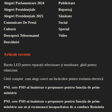
Alegeri Parlamentare 2024
Publicitate
Alegeri Prezidențiale
Reportaj
Alegeri Prezidențiale 2025
Sănătate
Comunicate De Presă
Social
Cultură
Special
Descoperă Teleormanul
Video
Dezvăluiri
Articole recente
Barete LED pentru reparații televizoare și monitoare: ghid pentru
tehnicieni
Ghid complet: cum alegi corect un încărcător pentru trotineta electrică
𝐏𝐍𝐋 𝐜𝐞𝐫𝐞 𝐏𝐒𝐃 𝐬𝐚̆ 𝐢̂𝐧𝐚𝐢𝐧𝐭𝐞𝐳𝐞 𝐨 𝐩𝐫𝐨𝐩𝐮𝐧𝐞𝐫𝐞 𝐩𝐞𝐧𝐭𝐫𝐮 𝐟𝐮𝐧𝐜𝐭̦𝐢𝐚 𝐝𝐞 𝐩𝐫𝐢𝐦-
𝐦𝐢𝐧𝐢𝐬𝐭𝐫𝐮
𝐏𝐍𝐋 𝐜𝐞𝐫𝐞 𝐏𝐒𝐃 𝐬𝐚̆ 𝐢̂𝐧𝐚𝐢𝐧𝐭𝐞𝐳𝐞 𝐨 𝐩𝐫𝐨𝐩𝐮𝐧𝐞𝐫𝐞 𝐩𝐞𝐧𝐭𝐫𝐮 𝐟𝐮𝐧𝐜𝐭̦𝐢𝐚 𝐝𝐞 𝐩𝐫𝐢𝐦-
𝐦𝐢𝐧𝐢𝐬𝐭𝐫𝐮 𝐬𝐚𝐮 𝐬𝐚̆-𝐬̦𝐢 𝐫𝐞𝐜𝐮𝐧𝐨𝐚𝐬𝐜𝐚̆ 𝐢𝐧𝐜𝐚𝐩𝐚𝐜𝐢𝐭𝐚𝐭𝐞𝐚 𝐝𝐞 𝐚 𝐜𝐨𝐧𝐝𝐮𝐜𝐞 𝐑𝐨𝐦𝐚̂𝐧𝐢𝐚