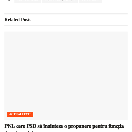
Related
Posts
ACTUALITATE
𝐏𝐍𝐋 𝐜𝐞𝐫𝐞 𝐏𝐒𝐃 𝐬𝐚̆ 𝐢̂𝐧𝐚𝐢𝐧𝐭𝐞𝐳𝐞 𝐨 𝐩𝐫𝐨𝐩𝐮𝐧𝐞𝐫𝐞 𝐩𝐞𝐧𝐭𝐫𝐮 𝐟𝐮𝐧𝐜𝐭̦𝐢𝐚