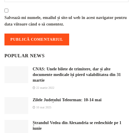
Salvează-mi numele, emailul și site-ul web în acest navigator pentru
data viitoare când o să comentez.
POPULAR NEWS
CNAS: Unele bilete de trimitere, dar și alte
documente medicale își pierd valabilitatea din 31
martie
22 martie 2022
Zilele Județului Teleorman: 10-14 mai
10 mai 2025
Ștrandul Vedea din Alexandria se redeschide pe 1
iunie