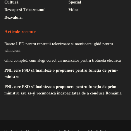
Cultură
Special
Descoperă Teleormanul
Video
Dezvăluiri
Articole recente
Barete LED pentru reparații televizoare și monitoare: ghid pentru
tehnicieni
Ghid complet: cum alegi corect un încărcător pentru trotineta electrică
𝐏𝐍𝐋 𝐜𝐞𝐫𝐞 𝐏𝐒𝐃 𝐬𝐚̆ 𝐢̂𝐧𝐚𝐢𝐧𝐭𝐞𝐳𝐞 𝐨 𝐩𝐫𝐨𝐩𝐮𝐧𝐞𝐫𝐞 𝐩𝐞𝐧𝐭𝐫𝐮 𝐟𝐮𝐧𝐜𝐭̦𝐢𝐚 𝐝𝐞 𝐩𝐫𝐢𝐦-
𝐦𝐢𝐧𝐢𝐬𝐭𝐫𝐮
𝐏𝐍𝐋 𝐜𝐞𝐫𝐞 𝐏𝐒𝐃 𝐬𝐚̆ 𝐢̂𝐧𝐚𝐢𝐧𝐭𝐞𝐳𝐞 𝐨 𝐩𝐫𝐨𝐩𝐮𝐧𝐞𝐫𝐞 𝐩𝐞𝐧𝐭𝐫𝐮 𝐟𝐮𝐧𝐜𝐭̦𝐢𝐚 𝐝𝐞 𝐩𝐫𝐢𝐦-
𝐦𝐢𝐧𝐢𝐬𝐭𝐫𝐮 𝐬𝐚𝐮 𝐬𝐚̆-𝐬̦𝐢 𝐫𝐞𝐜𝐮𝐧𝐨𝐚𝐬𝐜𝐚̆ 𝐢𝐧𝐜𝐚𝐩𝐚𝐜𝐢𝐭𝐚𝐭𝐞𝐚 𝐝𝐞 𝐚 𝐜𝐨𝐧𝐝𝐮𝐜𝐞 𝐑𝐨𝐦𝐚̂𝐧𝐢𝐚