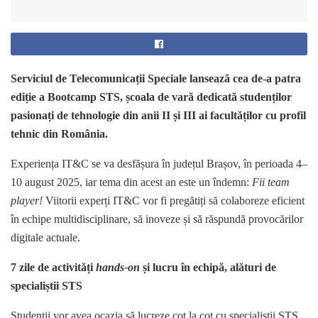
Serviciul de Telecomunicații Speciale lansează cea de-a patra
ediție a Bootcamp STS, școala de vară dedicată studenților
pasionați de tehnologie din anii II și III ai facultăților cu profil
tehnic din România.
Experiența IT&C se va desfășura în județul Brașov, în perioada 4–
10 august 2025, iar tema din acest an este un îndemn:
Fii team
player!
Viitorii experți IT&C vor fi pregătiți să colaboreze eficient
în echipe multidisciplinare, să inoveze și să răspundă provocărilor
digitale actuale.
7 zile de activități
hands-on
și lucru în echipă, alături de
specialiștii STS
Studenții vor avea ocazia să lucreze cot la cot cu specialiștii STS,