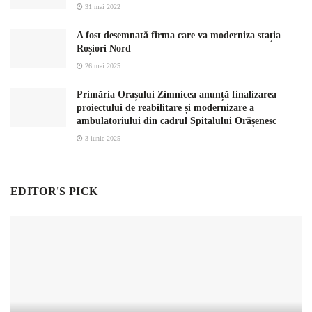
31 mai 2022
A fost desemnată firma care va moderniza stația
Roșiori Nord
26 mai 2025
Primăria Orașului Zimnicea anunță finalizarea
proiectului de reabilitare și modernizare a
ambulatoriului din cadrul Spitalului Orășenesc
3 iunie 2025
EDITOR'S PICK