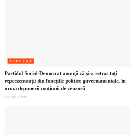
ACTUALITATE
Partidul Social-Democrat anunţă că şi-a retras toţi
reprezentanţii din funcţiile politice guvernamentale, în
urma depunerii moţiunii de cenzură
29 aprilie 2026