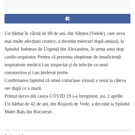
Un bărbat în vârstă de 60 de ani, din Siliștea (Videle), care avea
mai multe afecțiuni cronice, a decedat miercuri după-amiază, la
Spitalul Județean de Urgență din Alexandria, în urma unui stop
cardio-respirator. Pentru că prezenta simptome de insuficiență
respiratorie medicii l-au suspectat și de infecție cu noul
coronavirus și i-au prelevat probe.
Confirmarea faptului că omul cotractase virusul a venit la câteva
ore după ce a murit.
Primul deces din cauza COVID 19 s-a înregistrat joi, 2 aprilie.
Un bărbat de 42 de ani, din Roșiorii de Vede, a decedat la Spitalul
Matei Balș din București .