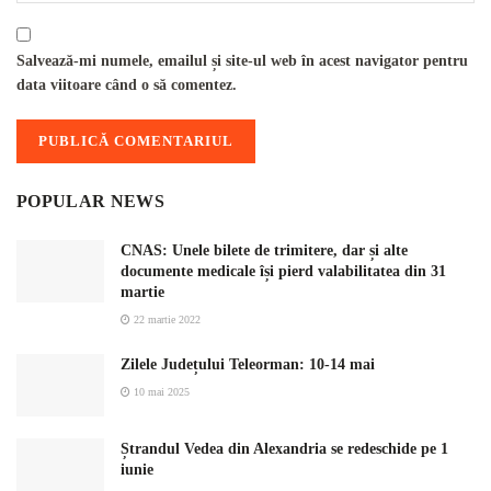
Salvează-mi numele, emailul și site-ul web în acest navigator pentru
data viitoare când o să comentez.
POPULAR NEWS
CNAS: Unele bilete de trimitere, dar și alte
documente medicale își pierd valabilitatea din 31
martie
22 martie 2022
Zilele Județului Teleorman: 10-14 mai
10 mai 2025
Ștrandul Vedea din Alexandria se redeschide pe 1
iunie