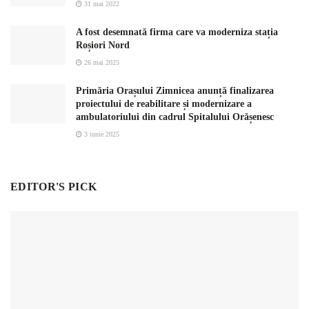
31 mai 2022
A fost desemnată firma care va moderniza stația
Roșiori Nord
26 mai 2025
Primăria Orașului Zimnicea anunță finalizarea
proiectului de reabilitare și modernizare a
ambulatoriului din cadrul Spitalului Orășenesc
3 iunie 2025
EDITOR'S PICK