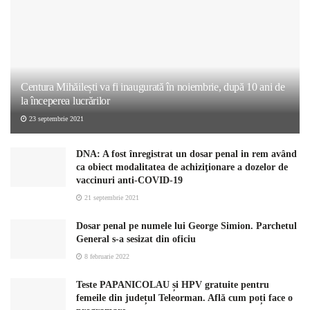
Centura Mihăilești va fi inaugurată în noiembrie, după 10 ani de
la începerea lucrărilor
23 septembrie 2021
DNA: A fost înregistrat un dosar penal in rem având
ca obiect modalitatea de achiziţionare a dozelor de
vaccinuri anti-COVID-19
21 septembrie 2021
Dosar penal pe numele lui George Simion. Parchetul
General s-a sesizat din oficiu
8 februarie 2022
Teste PAPANICOLAU și HPV gratuite pentru
femeile din județul Teleorman. Află cum poți face o