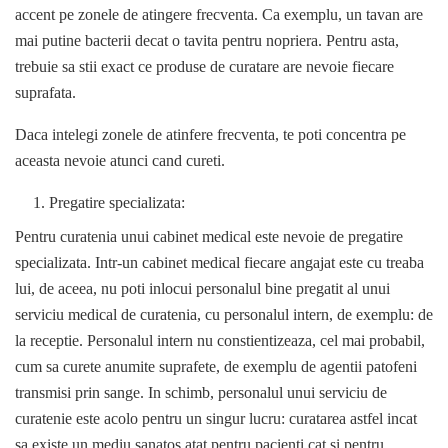
accent pe zonele de atingere frecventa. Ca exemplu, un tavan are
mai putine bacterii decat o tavita pentru nopriera. Pentru asta,
trebuie sa stii exact ce produse de curatare are nevoie fiecare
suprafata.
Daca intelegi zonele de atinfere frecventa, te poti concentra pe
aceasta nevoie atunci cand cureti.
Pregatire specializata:
Pentru curatenia unui cabinet medical este nevoie de pregatire
specializata. Intr-un cabinet medical fiecare angajat este cu treaba
lui, de aceea, nu poti inlocui personalul bine pregatit al unui
serviciu medical de curatenia, cu personalul intern, de exemplu: de
la receptie. Personalul intern nu constientizeaza, cel mai probabil,
cum sa curete anumite suprafete, de exemplu de agentii patofeni
transmisi prin sange. In schimb, personalul unui serviciu de
curatenie este acolo pentru un singur lucru: curatarea astfel incat
sa existe un mediu sanatos atat pentru pacienti cat si pentru