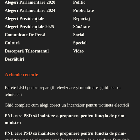
Alegeri Parlamentare 2020
Politic
Alegeri Parlamentare 2024
Publicitate
Alegeri Prezidențiale
Reportaj
Alegeri Prezidențiale 2025
Sănătate
Comunicate De Presă
Social
Cultură
Special
Descoperă Teleormanul
Video
Dezvăluiri
Articole recente
Barete LED pentru reparații televizoare și monitoare: ghid pentru
tehnicieni
Ghid complet: cum alegi corect un încărcător pentru trotineta electrică
𝐏𝐍𝐋 𝐜𝐞𝐫𝐞 𝐏𝐒𝐃 𝐬𝐚̆ 𝐢̂𝐧𝐚𝐢𝐧𝐭𝐞𝐳𝐞 𝐨 𝐩𝐫𝐨𝐩𝐮𝐧𝐞𝐫𝐞 𝐩𝐞𝐧𝐭𝐫𝐮 𝐟𝐮𝐧𝐜𝐭̦𝐢𝐚 𝐝𝐞 𝐩𝐫𝐢𝐦-
𝐦𝐢𝐧𝐢𝐬𝐭𝐫𝐮
𝐏𝐍𝐋 𝐜𝐞𝐫𝐞 𝐏𝐒𝐃 𝐬𝐚̆ 𝐢̂𝐧𝐚𝐢𝐧𝐭𝐞𝐳𝐞 𝐨 𝐩𝐫𝐨𝐩𝐮𝐧𝐞𝐫𝐞 𝐩𝐞𝐧𝐭𝐫𝐮 𝐟𝐮𝐧𝐜𝐭̦𝐢𝐚 𝐝𝐞 𝐩𝐫𝐢𝐦-