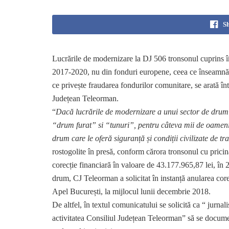
S
Lucrările de modernizare la DJ 506 tronsonul cuprins î
2017-2020, nu din fonduri europene, ceea ce înseamnă c
ce privește fraudarea fondurilor comunitare, se arată înt
Județean Teleorman.
“
Dacă lucrările de modernizare a unui sector de drum
“drum furat” si “tunuri”, pentru câteva mii de oameni 
drum care le oferă siguranță și condiții civilizate de tra
rostogolite în presă, conform cărora tronsonul cu pric
corecție financiară în valoare de 43.177.965,87 lei, în 2
drum, CJ Teleorman a solicitat în instanță anularea cor
Apel București, la mijlocul lunii decembrie 2018.
De altfel, în textul comunicatului se solicită ca “ jurnali
activitatea Consiliul Județean Teleorman” să se documen