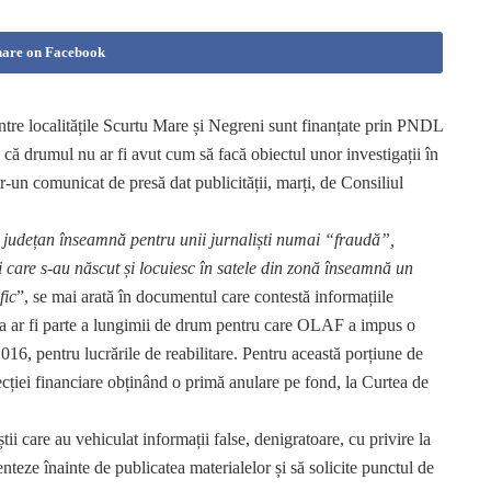
hare on Facebook
ntre localitățile Scurtu Mare și Negreni sunt finanțate prin PNDL
ă drumul nu ar fi avut cum să facă obiectul unor investigații în
r-un comunicat de presă dat publicității, marți, de Consiliul
 județan înseamnă pentru unii jurnaliști numai “fraudă”,
care s-au născut și locuiesc în satele din zonă înseamnă un
fic
”, se mai arată în documentul care contestă informațiile
ina ar fi parte a lungimii de drum pentru care OLAF a impus o
016, pentru lucrările de reabilitare. Pentru această porțiune de
ecției financiare obținând o primă anulare pe fond, la Curtea de
știi care au vehiculat informații false, denigratoare, cu privire la
teze înainte de publicatea materialelor și să solicite punctul de