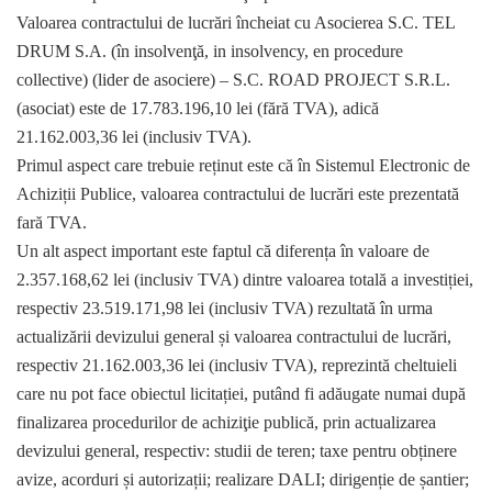
Valoarea contractului de lucrări încheiat cu Asocierea S.C. TEL
DRUM S.A. (în insolvenţă, in insolvency, en procedure
collective) (lider de asociere) – S.C. ROAD PROJECT S.R.L.
(asociat) este de 17.783.196,10 lei (fără TVA), adică
21.162.003,36 lei (inclusiv TVA).
Primul aspect care trebuie reținut este că în Sistemul Electronic de
Achiziții Publice, valoarea contractului de lucrări este prezentată
fară TVA.
Un alt aspect important este faptul că diferența în valoare de
2.357.168,62 lei (inclusiv TVA) dintre valoarea totală a investiției,
respectiv 23.519.171,98 lei (inclusiv TVA) rezultată în urma
actualizării devizului general și valoarea contractului de lucrări,
respectiv 21.162.003,36 lei (inclusiv TVA), reprezintă cheltuieli
care nu pot face obiectul licitației, putând fi adăugate numai după
finalizarea procedurilor de achiziţie publică, prin actualizarea
devizului general, respectiv: studii de teren; taxe pentru obținere
avize, acorduri și autorizații; realizare DALI; dirigenție de șantier;