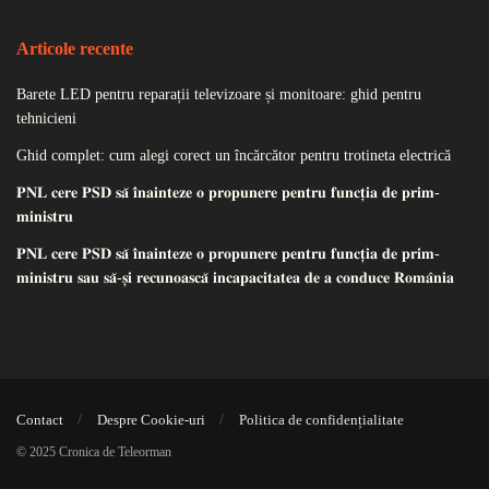
Articole recente
Barete LED pentru reparații televizoare și monitoare: ghid pentru
tehnicieni
Ghid complet: cum alegi corect un încărcător pentru trotineta electrică
𝐏𝐍𝐋 𝐜𝐞𝐫𝐞 𝐏𝐒𝐃 𝐬𝐚̆ 𝐢̂𝐧𝐚𝐢𝐧𝐭𝐞𝐳𝐞 𝐨 𝐩𝐫𝐨𝐩𝐮𝐧𝐞𝐫𝐞 𝐩𝐞𝐧𝐭𝐫𝐮 𝐟𝐮𝐧𝐜𝐭̦𝐢𝐚 𝐝𝐞 𝐩𝐫𝐢𝐦-
𝐦𝐢𝐧𝐢𝐬𝐭𝐫𝐮
𝐏𝐍𝐋 𝐜𝐞𝐫𝐞 𝐏𝐒𝐃 𝐬𝐚̆ 𝐢̂𝐧𝐚𝐢𝐧𝐭𝐞𝐳𝐞 𝐨 𝐩𝐫𝐨𝐩𝐮𝐧𝐞𝐫𝐞 𝐩𝐞𝐧𝐭𝐫𝐮 𝐟𝐮𝐧𝐜𝐭̦𝐢𝐚 𝐝𝐞 𝐩𝐫𝐢𝐦-
𝐦𝐢𝐧𝐢𝐬𝐭𝐫𝐮 𝐬𝐚𝐮 𝐬𝐚̆-𝐬̦𝐢 𝐫𝐞𝐜𝐮𝐧𝐨𝐚𝐬𝐜𝐚̆ 𝐢𝐧𝐜𝐚𝐩𝐚𝐜𝐢𝐭𝐚𝐭𝐞𝐚 𝐝𝐞 𝐚 𝐜𝐨𝐧𝐝𝐮𝐜𝐞 𝐑𝐨𝐦𝐚̂𝐧𝐢𝐚
Contact
Despre Cookie-uri
Politica de confidențialitate
© 2025 Cronica de Teleorman