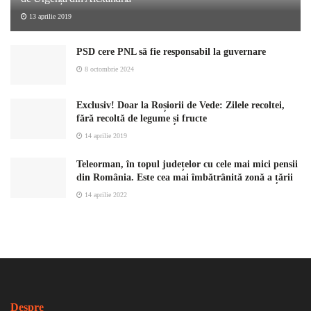
13 aprilie 2019
PSD cere PNL să fie responsabil la guvernare
8 octombrie 2024
Exclusiv! Doar la Roșiorii de Vede: Zilele recoltei,
fără recoltă de legume și fructe
14 aprilie 2019
Teleorman, în topul județelor cu cele mai mici pensii
din România. Este cea mai îmbătrânită zonă a țării
14 aprilie 2022
Despre