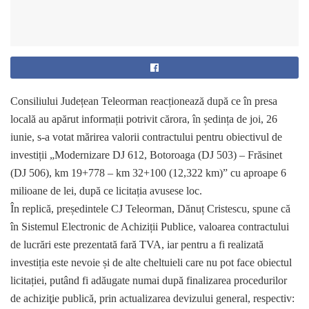
Consiliului Județean Teleorman reacționează după ce în presa
locală au apărut informații potrivit cărora, în ședința de joi, 26
iunie, s-a votat mărirea valorii contractului pentru obiectivul de
investiții „Modernizare DJ 612, Botoroaga (DJ 503) – Frăsinet
(DJ 506), km 19+778 – km 32+100 (12,322 km)” cu aproape 6
milioane de lei, după ce licitația avusese loc.
În replică, președintele CJ Teleorman, Dănuț Cristescu, spune că
în Sistemul Electronic de Achiziții Publice, valoarea contractului
de lucrări este prezentată fară TVA, iar pentru a fi realizată
investiția este nevoie și de alte cheltuieli care nu pot face obiectul
licitației, putând fi adăugate numai după finalizarea procedurilor
de achiziţie publică, prin actualizarea devizului general, respectiv: