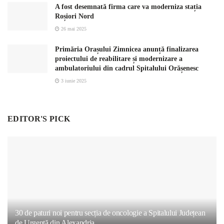
A fost desemnată firma care va moderniza stația
Roșiori Nord
26 mai 2025
Primăria Orașului Zimnicea anunță finalizarea
proiectului de reabilitare și modernizare a
ambulatoriului din cadrul Spitalului Orășenesc
3 iunie 2025
EDITOR'S PICK
30 de paturi noi pentru secția de oncologie a Spitalului Județean
de Urgență din Alexandria