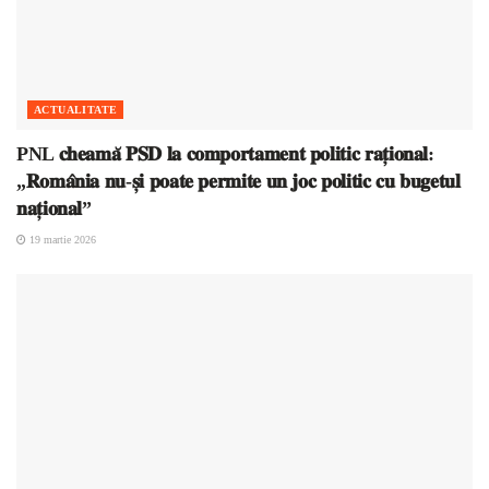
ACTUALITATE
PNL 𝐜𝐡𝐞𝐚𝐦𝐚̆ 𝐏𝐒𝐃 𝐥𝐚 𝐜𝐨𝐦𝐩𝐨𝐫𝐭𝐚𝐦𝐞𝐧𝐭 𝐩𝐨𝐥𝐢𝐭𝐢𝐜 𝐫𝐚𝐭̦𝐢𝐨𝐧𝐚𝐥:
„𝐑𝐨𝐦𝐚̂𝐧𝐢𝐚 𝐧𝐮-𝐬̦𝐢 𝐩𝐨𝐚𝐭𝐞 𝐩𝐞𝐫𝐦𝐢𝐭𝐞 𝐮𝐧 𝐣𝐨𝐜 𝐩𝐨𝐥𝐢𝐭𝐢𝐜 𝐜𝐮 𝐛𝐮𝐠𝐞𝐭𝐮𝐥
𝐧𝐚𝐭̦𝐢𝐨𝐧𝐚𝐥”
19 martie 2026