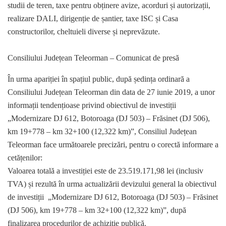
studii de teren, taxe pentru obținere avize, acorduri și autorizații,
realizare DALI, dirigenție de șantier, taxe ISC și Casa
constructorilor, cheltuieli diverse și neprevăzute.
Consiliului Județean Teleorman – Comunicat de presă
În urma apariției în spațiul public, după ședința ordinară a
Consiliului Județean Teleorman din data de 27 iunie 2019, a unor
informații tendențioase privind obiectivul de investiții
„Modernizare DJ 612, Botoroaga (DJ 503) – Frăsinet (DJ 506),
km 19+778 – km 32+100 (12,322 km)”, Consiliul Județean
Teleorman face următoarele precizări, pentru o corectă informare a
cetățenilor:
Valoarea totală a investiției este de 23.519.171,98 lei (inclusiv
TVA) și rezultă în urma actualizării devizului general la obiectivul
de investiții „Modernizare DJ 612, Botoroaga (DJ 503) – Frăsinet
(DJ 506), km 19+778 – km 32+100 (12,322 km)”, după
finalizarea procedurilor de achiziţie publică.