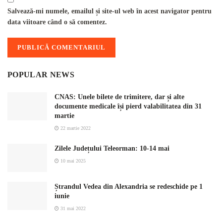
Salvează-mi numele, emailul și site-ul web în acest navigator pentru
data viitoare când o să comentez.
POPULAR NEWS
CNAS: Unele bilete de trimitere, dar și alte
documente medicale își pierd valabilitatea din 31
martie
22 martie 2022
Zilele Județului Teleorman: 10-14 mai
10 mai 2025
Ștrandul Vedea din Alexandria se redeschide pe 1
iunie
31 mai 2022