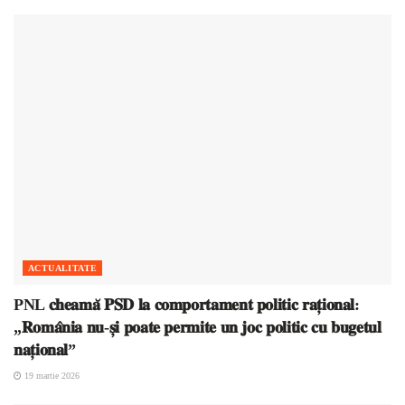
ACTUALITATE
PNL 𝐜𝐡𝐞𝐚𝐦𝐚̆ 𝐏𝐒𝐃 𝐥𝐚 𝐜𝐨𝐦𝐩𝐨𝐫𝐭𝐚𝐦𝐞𝐧𝐭 𝐩𝐨𝐥𝐢𝐭𝐢𝐜 𝐫𝐚𝐭̦𝐢𝐨𝐧𝐚𝐥:
„𝐑𝐨𝐦𝐚̂𝐧𝐢𝐚 𝐧𝐮-𝐬̦𝐢 𝐩𝐨𝐚𝐭𝐞 𝐩𝐞𝐫𝐦𝐢𝐭𝐞 𝐮𝐧 𝐣𝐨𝐜 𝐩𝐨𝐥𝐢𝐭𝐢𝐜 𝐜𝐮 𝐛𝐮𝐠𝐞𝐭𝐮𝐥
𝐧𝐚𝐭̦𝐢𝐨𝐧𝐚𝐥”
19 martie 2026