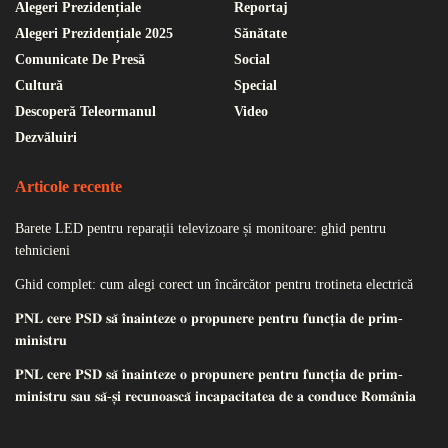
Alegeri Prezidențiale
Reportaj
Alegeri Prezidențiale 2025
Sănătate
Comunicate De Presă
Social
Cultură
Special
Descoperă Teleormanul
Video
Dezvăluiri
Articole recente
Barete LED pentru reparații televizoare și monitoare: ghid pentru
tehnicieni
Ghid complet: cum alegi corect un încărcător pentru trotineta electrică
𝐏𝐍𝐋 𝐜𝐞𝐫𝐞 𝐏𝐒𝐃 𝐬𝐚̆ 𝐢̂𝐧𝐚𝐢𝐧𝐭𝐞𝐳𝐞 𝐨 𝐩𝐫𝐨𝐩𝐮𝐧𝐞𝐫𝐞 𝐩𝐞𝐧𝐭𝐫𝐮 𝐟𝐮𝐧𝐜𝐭̦𝐢𝐚 𝐝𝐞 𝐩𝐫𝐢𝐦-
𝐦𝐢𝐧𝐢𝐬𝐭𝐫𝐮
𝐏𝐍𝐋 𝐜𝐞𝐫𝐞 𝐏𝐒𝐃 𝐬𝐚̆ 𝐢̂𝐧𝐚𝐢𝐧𝐭𝐞𝐳𝐞 𝐨 𝐩𝐫𝐨𝐩𝐮𝐧𝐞𝐫𝐞 𝐩𝐞𝐧𝐭𝐫𝐮 𝐟𝐮𝐧𝐜𝐭̦𝐢𝐚 𝐝𝐞 𝐩𝐫𝐢𝐦-
𝐦𝐢𝐧𝐢𝐬𝐭𝐫𝐮 𝐬𝐚𝐮 𝐬𝐚̆-𝐬̦𝐢 𝐫𝐞𝐜𝐮𝐧𝐨𝐚𝐬𝐜𝐚̆ 𝐢𝐧𝐜𝐚𝐩𝐚𝐜𝐢𝐭𝐚𝐭𝐞𝐚 𝐝𝐞 𝐚 𝐜𝐨𝐧𝐝𝐮𝐜𝐞 𝐑𝐨𝐦𝐚̂𝐧𝐢𝐚