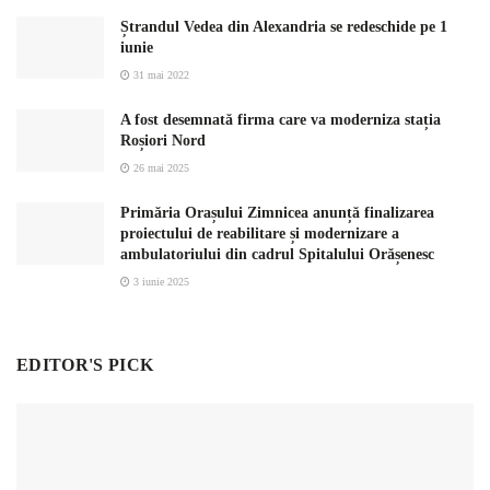
Ștrandul Vedea din Alexandria se redeschide pe 1
iunie
31 mai 2022
A fost desemnată firma care va moderniza stația
Roșiori Nord
26 mai 2025
Primăria Orașului Zimnicea anunță finalizarea
proiectului de reabilitare și modernizare a
ambulatoriului din cadrul Spitalului Orășenesc
3 iunie 2025
EDITOR'S PICK