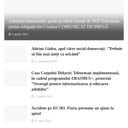
Alimente neperisabile, paturi și saltele donate de PSD Teleorman
pentru refugiații din Ucraina/ COMUNICAT DE PRESĂ
4 aprilie 2022
Adrian Gâdea, apel către social-democrați: “Trebuie
să fim mai uniți ca oricând”
11 octombrie 2019
Casa Corpului Didactic Teleorman implementează,
în cadrul programului ERASMUS+, proiectul
”Strategii pentru informatizarea și educarea
adulților”
13 aprilie 2019
Accident pe DJ 503. Patru persoane au ajuns la
spital
11 iunie 2020