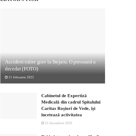
Accident rutier grav la Stejaru. O persoană a
decedat (FOTO)
11 februarie 2022
Cabinetul de Expertiză
Medicală din cadrul Spitalului
Caritas Roșiori de Vede, își
încetează activitatea
22 decembrie 2020