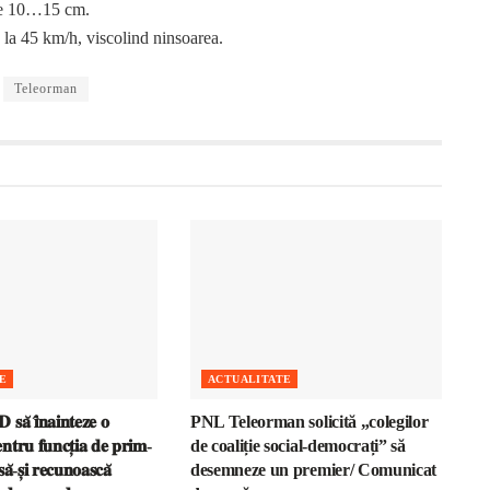
 de 10…15 cm.
 la 45 km/h, viscolind ninsoarea.
Teleorman
E
ACTUALITATE
𝐬𝐚̆ 𝐢̂𝐧𝐚𝐢𝐧𝐭𝐞𝐳𝐞 𝐨
PNL Teleorman solicită „colegilor
𝐧𝐭𝐫𝐮 𝐟𝐮𝐧𝐜𝐭̦𝐢𝐚 𝐝𝐞 𝐩𝐫𝐢𝐦-
de coaliție social-democrați” să
𝐚̆-𝐬̦𝐢 𝐫𝐞𝐜𝐮𝐧𝐨𝐚𝐬𝐜𝐚̆
desemneze un premier/ Comunicat