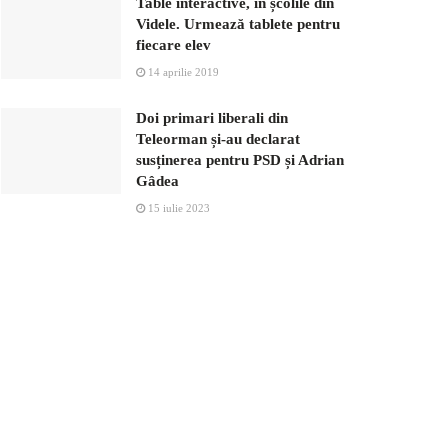
Table interactive, în școlile din
Videle. Urmează tablete pentru
fiecare elev
14 aprilie 2019
Doi primari liberali din
Teleorman și-au declarat
susținerea pentru PSD și Adrian
Gâdea
15 iulie 2023