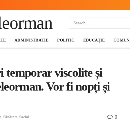
ATE
ADMINISTRAȚIE
POLITIC
EDUCAȚIE
COMUNI
 temporar viscolite și
eleorman. Vor fi nopți și
0
e
,
Sănătate
,
Social