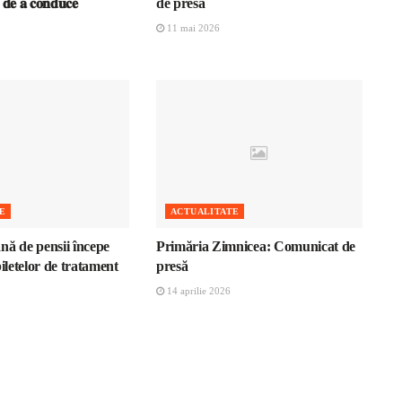
𝐚 𝐝𝐞 𝐚 𝐜𝐨𝐧𝐝𝐮𝐜𝐞
de presă
11 mai 2026
E
ACTUALITATE
nă de pensii începe
Primăria Zimnicea: Comunicat de
biletelor de tratament
presă
14 aprilie 2026