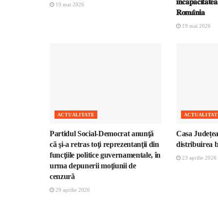
𝐢𝐧𝐜𝐚𝐩𝐚𝐜𝐢𝐭𝐚𝐭𝐞
19 mai 2026
𝐑𝐨𝐦𝐚̂𝐧𝐢𝐚
19 mai 2026
ACTUALITATE
ACTUALITAT
Partidul Social-Democrat anunţă
Casa Județea
că şi-a retras toţi reprezentanţii din
distribuirea 
funcţiile politice guvernamentale, în
23 aprilie 2026
urma depunerii moţiunii de
cenzură
29 aprilie 2026