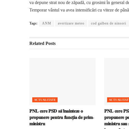
va depune strat nou de zăpadă, cu grosimi în general
Temporar vântul va avea intensificări cu viteze de până
Tags:
ANM
avertizare meteo
cod galben de ninsori
Related
Posts
ACTUALITATE
ACTUALITAT
𝐏𝐍𝐋 𝐜𝐞𝐫𝐞 𝐏𝐒𝐃 𝐬𝐚̆ 𝐢̂𝐧𝐚𝐢𝐧𝐭𝐞𝐳𝐞 𝐨
𝐏𝐍𝐋 𝐜𝐞𝐫𝐞 𝐏𝐒𝐃 
𝐩𝐫𝐨𝐩𝐮𝐧𝐞𝐫𝐞 𝐩𝐞𝐧𝐭𝐫𝐮 𝐟𝐮𝐧𝐜𝐭̦𝐢𝐚 𝐝𝐞 𝐩𝐫𝐢𝐦-
𝐩𝐫𝐨𝐩𝐮𝐧𝐞𝐫𝐞 𝐩𝐞
𝐦𝐢𝐧𝐢𝐬𝐭𝐫𝐮
𝐦𝐢𝐧𝐢𝐬𝐭𝐫𝐮 𝐬𝐚𝐮 𝐬