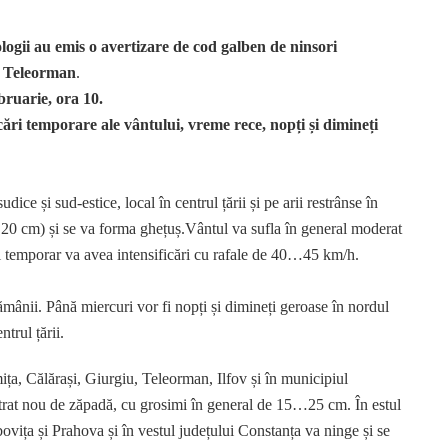
logii au emis o avertizare de cod galben de ninsori
l Teleorman
.
ebruarie, ora 10.
cări temporare ale vântului, vreme rece, nopți și dimineți
ice și sud-estice, local în centrul țării și pe arii restrânse în
20 cm) și se va forma ghețuș.Vântul va sufla în general moderat
ral temporar va avea intensificări cu rafale de 40…45 km/h.
tămânii. Până miercuri vor fi nopți și dimineți geroase în nordul
ntrul țării.
ița, Călărași, Giurgiu, Teleorman, Ilfov și în municipiul
strat nou de zăpadă, cu grosimi în general de 15…25 cm. În estul
ovița și Prahova și în vestul județului Constanța va ninge și se