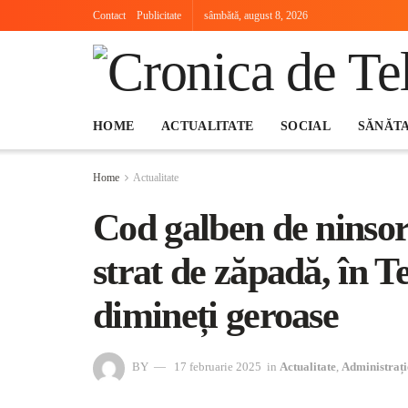
Contact
Publicitate
sâmbătă, august 8, 2026
HOME
ACTUALITATE
SOCIAL
SĂNĂT
Home
Actualitate
Cod galben de ninsori
strat de zăpadă, în T
dimineți geroase
BY
17 februarie 2025
in
Actualitate
,
Administrați