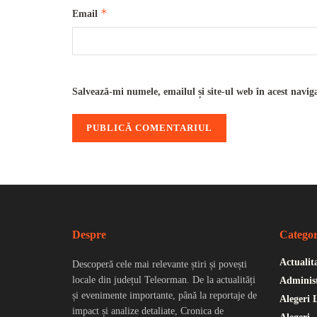
*
Email
Salvează-mi numele, emailul și site-ul web în acest navig
Despre
Categor
Actualit
Descoperă cele mai relevante știri și povești
locale din județul Teleorman. De la actualități
Administ
și evenimente importante, până la reportaje de
Alegeri 
impact și analize detaliate, Cronica de