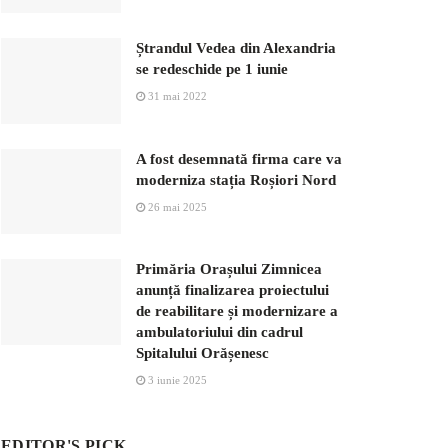
Ștrandul Vedea din Alexandria
se redeschide pe 1 iunie
31 mai 2022
A fost desemnată firma care va
moderniza stația Roșiori Nord
26 mai 2025
Primăria Orașului Zimnicea
anunță finalizarea proiectului
de reabilitare și modernizare a
ambulatoriului din cadrul
Spitalului Orășenesc
3 iunie 2025
EDITOR'S PICK