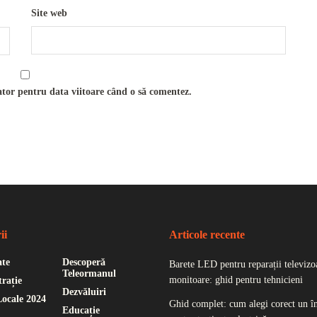
Site web
ator pentru data viitoare când o să comentez.
ii
Articole recente
ate
Descoperă
Barete LED pentru reparații televizoa
Teleormanul
monitoare: ghid pentru tehnicieni
rație
Dezvăluiri
Locale 2024
Ghid complet: cum alegi corect un î
Educație