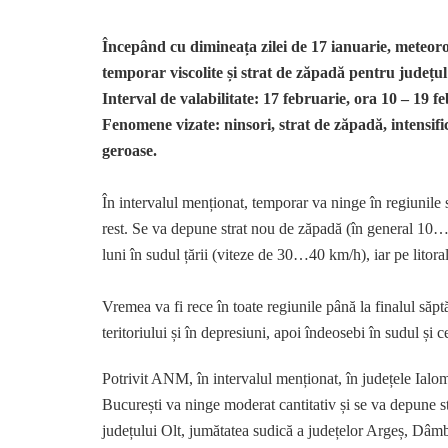
Începând cu dimineața zilei de 17 ianuarie, meteoro
temporar viscolite și strat de zăpadă
pentru județu
Interval de valabilitate: 17 februarie, ora 10 – 19 f
Fenomene vizate: ninsori, strat de zăpadă, intensifi
geroase.
În intervalul menționat, temporar va ninge în regiunile sud
rest. Se va depune strat nou de zăpadă (în general 10…
luni în sudul țării (viteze de 30…40 km/h), iar pe lito
Vremea va fi rece în toate regiunile până la finalul săp
teritoriului și în depresiuni, apoi îndeosebi în sudul și ce
Potrivit ANM, în intervalul menționat, în județele Ialom
București va ninge moderat cantitativ și se va depune 
județului Olt, jumătatea sudică a județelor Argeș, Dâmb