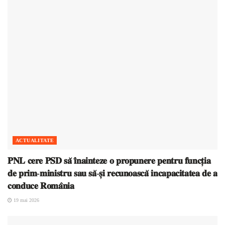
ACTUALITATE
𝐏𝐍𝐋 𝐜𝐞𝐫𝐞 𝐏𝐒𝐃 𝐬𝐚̆ 𝐢̂𝐧𝐚𝐢𝐧𝐭𝐞𝐳𝐞 𝐨 𝐩𝐫𝐨𝐩𝐮𝐧𝐞𝐫𝐞 𝐩𝐞𝐧𝐭𝐫𝐮 𝐟𝐮𝐧𝐜𝐭̦𝐢𝐚
𝐝𝐞 𝐩𝐫𝐢𝐦-𝐦𝐢𝐧𝐢𝐬𝐭𝐫𝐮 𝐬𝐚𝐮 𝐬𝐚̆-𝐬̦𝐢 𝐫𝐞𝐜𝐮𝐧𝐨𝐚𝐬𝐜𝐚̆ 𝐢𝐧𝐜𝐚𝐩𝐚𝐜𝐢𝐭𝐚𝐭𝐞𝐚 𝐝𝐞 𝐚
𝐜𝐨𝐧𝐝𝐮𝐜𝐞 𝐑𝐨𝐦𝐚̂𝐧𝐢𝐚
19 mai 2026