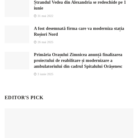
Ștrandul Vedea din Alexandria se redeschide pe 1
iunie
31 mai 2022
A fost desemnată firma care va moderniza stația
Roșiori Nord
26 mai 2025
Primăria Orașului Zimnicea anunță finalizarea
proiectului de reabilitare și modernizare a
ambulatoriului din cadrul Spitalului Orășenesc
3 iunie 2025
EDITOR'S PICK