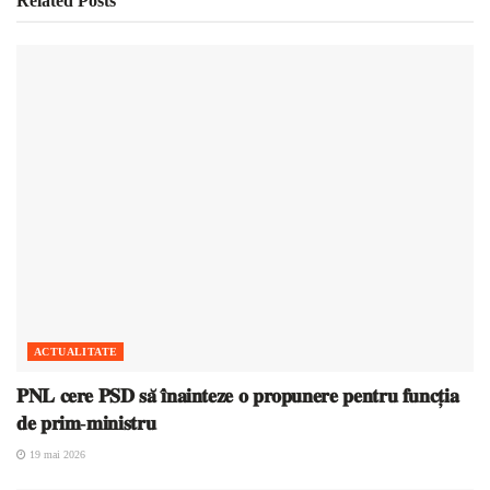
Related
Posts
ACTUALITATE
𝐏𝐍𝐋 𝐜𝐞𝐫𝐞 𝐏𝐒𝐃 𝐬𝐚̆ 𝐢̂𝐧𝐚𝐢𝐧𝐭𝐞𝐳𝐞 𝐨 𝐩𝐫𝐨𝐩𝐮𝐧𝐞𝐫𝐞 𝐩𝐞𝐧𝐭𝐫𝐮 𝐟𝐮𝐧𝐜𝐭̦𝐢𝐚
𝐝𝐞 𝐩𝐫𝐢𝐦-𝐦𝐢𝐧𝐢𝐬𝐭𝐫𝐮
19 mai 2026