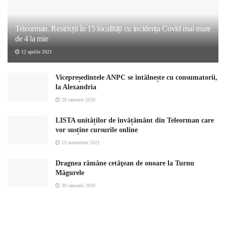
Teleorman. Restricții în 15 localități cu incidența Covid mai mare
de 4 la mie
12 aprilie 2021
Vicepreședintele ANPC se întâlnește cu consumatorii,
la Alexandria
28 ianuarie 2020
LISTA unităților de învățământ din Teleorman care
vor susține cursurile online
19 noiembrie 2021
Dragnea rămâne cetăţean de onoare la Turnu
Măgurele
30 ianuarie 2020