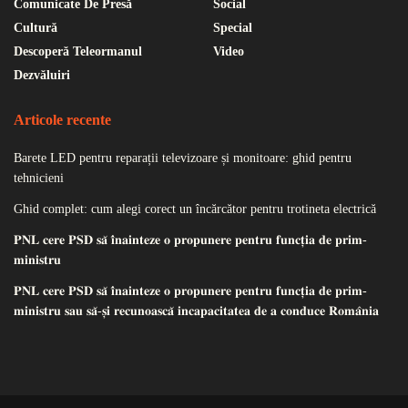
Comunicate De Presă
Social
Cultură
Special
Descoperă Teleormanul
Video
Dezvăluiri
Articole recente
Barete LED pentru reparații televizoare și monitoare: ghid pentru
tehnicieni
Ghid complet: cum alegi corect un încărcător pentru trotineta electrică
𝐏𝐍𝐋 𝐜𝐞𝐫𝐞 𝐏𝐒𝐃 𝐬𝐚̆ 𝐢̂𝐧𝐚𝐢𝐧𝐭𝐞𝐳𝐞 𝐨 𝐩𝐫𝐨𝐩𝐮𝐧𝐞𝐫𝐞 𝐩𝐞𝐧𝐭𝐫𝐮 𝐟𝐮𝐧𝐜𝐭̦𝐢𝐚 𝐝𝐞 𝐩𝐫𝐢𝐦-
𝐦𝐢𝐧𝐢𝐬𝐭𝐫𝐮
𝐏𝐍𝐋 𝐜𝐞𝐫𝐞 𝐏𝐒𝐃 𝐬𝐚̆ 𝐢̂𝐧𝐚𝐢𝐧𝐭𝐞𝐳𝐞 𝐨 𝐩𝐫𝐨𝐩𝐮𝐧𝐞𝐫𝐞 𝐩𝐞𝐧𝐭𝐫𝐮 𝐟𝐮𝐧𝐜𝐭̦𝐢𝐚 𝐝𝐞 𝐩𝐫𝐢𝐦-
𝐦𝐢𝐧𝐢𝐬𝐭𝐫𝐮 𝐬𝐚𝐮 𝐬𝐚̆-𝐬̦𝐢 𝐫𝐞𝐜𝐮𝐧𝐨𝐚𝐬𝐜𝐚̆ 𝐢𝐧𝐜𝐚𝐩𝐚𝐜𝐢𝐭𝐚𝐭𝐞𝐚 𝐝𝐞 𝐚 𝐜𝐨𝐧𝐝𝐮𝐜𝐞 𝐑𝐨𝐦𝐚̂𝐧𝐢𝐚