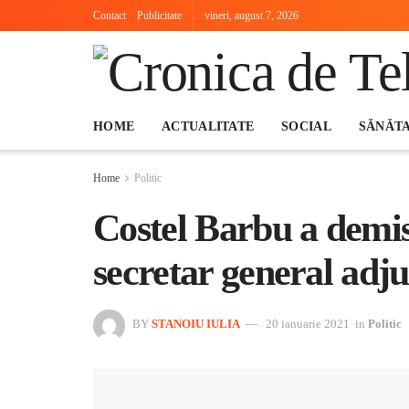
Contact
Publicitate
vineri, august 7, 2026
HOME
ACTUALITATE
SOCIAL
SĂNĂT
Home
Politic
Costel Barbu a demis
secretar general adj
BY
STANOIU IULIA
20 ianuarie 2021
in
Politic