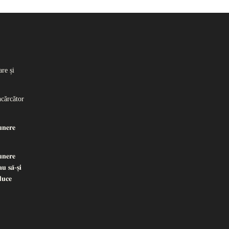
re și
ncărcător
𝐧𝐞𝐫𝐞
𝐧𝐞𝐫𝐞
𝐮 𝐬𝐚̆-𝐬̦𝐢
𝐝𝐮𝐜𝐞