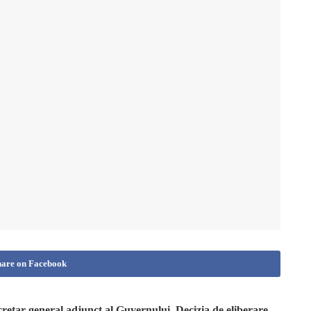
hare on Facebook
cretar general adjunct al Guvernului. Decizia de eliberare