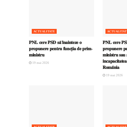
ACTUALITATE
ACTUALITAT
𝐏𝐍𝐋 𝐜𝐞𝐫𝐞 𝐏𝐒𝐃 𝐬𝐚̆ 𝐢̂𝐧𝐚𝐢𝐧𝐭𝐞𝐳𝐞 𝐨
𝐏𝐍𝐋 𝐜𝐞𝐫𝐞 𝐏𝐒𝐃 
𝐩𝐫𝐨𝐩𝐮𝐧𝐞𝐫𝐞 𝐩𝐞𝐧𝐭𝐫𝐮 𝐟𝐮𝐧𝐜𝐭̦𝐢𝐚 𝐝𝐞 𝐩𝐫𝐢𝐦-
𝐩𝐫𝐨𝐩𝐮𝐧𝐞𝐫𝐞 𝐩𝐞
𝐦𝐢𝐧𝐢𝐬𝐭𝐫𝐮
𝐦𝐢𝐧𝐢𝐬𝐭𝐫𝐮 𝐬𝐚𝐮 𝐬
𝐢𝐧𝐜𝐚𝐩𝐚𝐜𝐢𝐭𝐚𝐭𝐞
19 mai 2026
𝐑𝐨𝐦𝐚̂𝐧𝐢𝐚
19 mai 2026
ACTUALITATE
ACTUALITAT