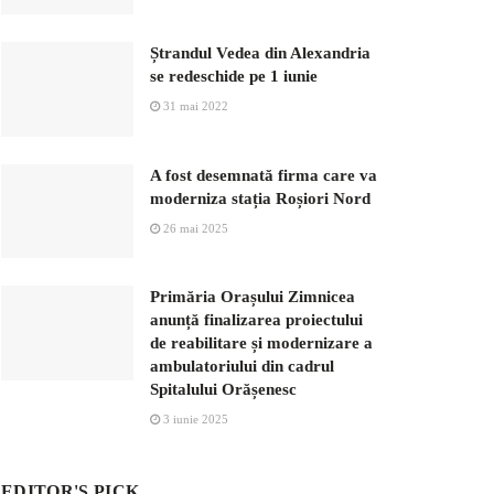
Ștrandul Vedea din Alexandria
se redeschide pe 1 iunie
31 mai 2022
A fost desemnată firma care va
moderniza stația Roșiori Nord
26 mai 2025
Primăria Orașului Zimnicea
anunță finalizarea proiectului
de reabilitare și modernizare a
ambulatoriului din cadrul
Spitalului Orășenesc
3 iunie 2025
EDITOR'S PICK