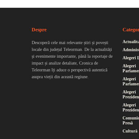
Despre
Categor
Actualit
Descoperă cele mai relevante știri și povești
locale din județul Teleorman. De la actualități
Administ
și evenimente importante, până la reportaje de
Alegeri 
impact și analize detaliate, Cronica de
Alegeri
Teleorman îți aduce o perspectivă autentică
Parlame
asupra vieții din această regiune.
Alegeri
Parlame
Alegeri
Preziden
Alegeri
Preziden
Comunic
Presă
Cultură