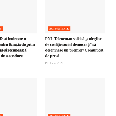
E
ACTUALITATE
𝐬𝐚̆ 𝐢̂𝐧𝐚𝐢𝐧𝐭𝐞𝐳𝐞 𝐨
PNL Teleorman solicită „colegilor
𝐧𝐭𝐫𝐮 𝐟𝐮𝐧𝐜𝐭̦𝐢𝐚 𝐝𝐞 𝐩𝐫𝐢𝐦-
de coaliție social-democrați” să
𝐚̆-𝐬̦𝐢 𝐫𝐞𝐜𝐮𝐧𝐨𝐚𝐬𝐜𝐚̆
desemneze un premier/ Comunicat
𝐚 𝐝𝐞 𝐚 𝐜𝐨𝐧𝐝𝐮𝐜𝐞
de presă
11 mai 2026
E
ACTUALITATE