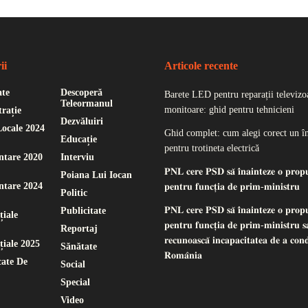
ii
Articole recente
ate
Descoperă
Barete LED pentru reparații televizoa
Teleormanul
monitoare: ghid pentru tehnicieni
rație
Dezvăluiri
Locale 2024
Ghid complet: cum alegi corect un î
Educație
pentru trotineta electrică
ntare 2020
Interviu
𝐏𝐍𝐋 𝐜𝐞𝐫𝐞 𝐏𝐒𝐃 𝐬𝐚̆ 𝐢̂𝐧𝐚𝐢𝐧𝐭𝐞𝐳𝐞 𝐨 𝐩𝐫𝐨𝐩
Poiana Lui Iocan
ntare 2024
𝐩𝐞𝐧𝐭𝐫𝐮 𝐟𝐮𝐧𝐜𝐭̦𝐢𝐚 𝐝𝐞 𝐩𝐫𝐢𝐦-𝐦𝐢𝐧𝐢𝐬𝐭𝐫𝐮
Politic
𝐏𝐍𝐋 𝐜𝐞𝐫𝐞 𝐏𝐒𝐃 𝐬𝐚̆ 𝐢̂𝐧𝐚𝐢𝐧𝐭𝐞𝐳𝐞 𝐨 𝐩𝐫𝐨𝐩
Publicitate
țiale
𝐩𝐞𝐧𝐭𝐫𝐮 𝐟𝐮𝐧𝐜𝐭̦𝐢𝐚 𝐝𝐞 𝐩𝐫𝐢𝐦-𝐦𝐢𝐧𝐢𝐬𝐭𝐫𝐮 𝐬𝐚
Reportaj
𝐫𝐞𝐜𝐮𝐧𝐨𝐚𝐬𝐜𝐚̆ 𝐢𝐧𝐜𝐚𝐩𝐚𝐜𝐢𝐭𝐚𝐭𝐞𝐚 𝐝𝐞 𝐚 𝐜𝐨𝐧
țiale 2025
Sănătate
𝐑𝐨𝐦𝐚̂𝐧𝐢𝐚
ate De
Social
Special
Video