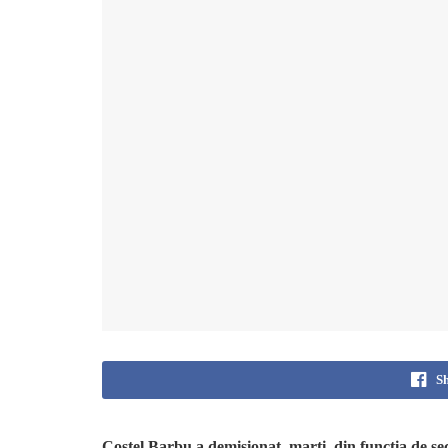
S
Costel Barbu a demisionat, marţi, din funcţia de se