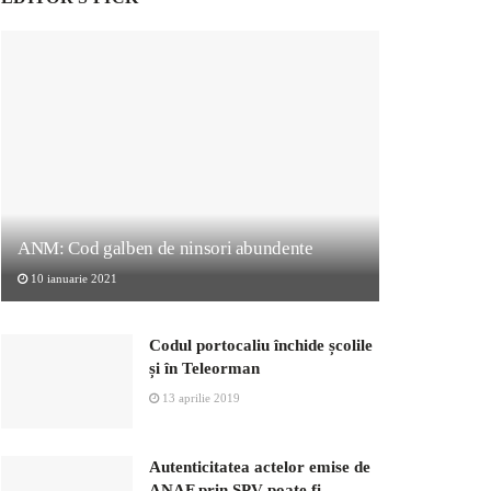
ANM: Cod galben de ninsori abundente
10 ianuarie 2021
Codul portocaliu închide școlile
și în Teleorman
13 aprilie 2019
Autenticitatea actelor emise de
ANAF prin SPV poate fi