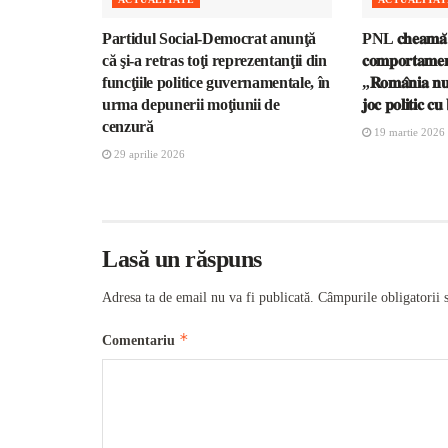
Partidul Social-Democrat anunţă
PNL 𝐜𝐡𝐞𝐚𝐦𝐚̆ 
că şi-a retras toţi reprezentanţii din
𝐜𝐨𝐦𝐩𝐨𝐫𝐭𝐚𝐦𝐞𝐧𝐭 
funcţiile politice guvernamentale, în
„𝐑𝐨𝐦𝐚̂𝐧𝐢𝐚 𝐧𝐮-
urma depunerii moţiunii de
𝐣𝐨𝐜 𝐩𝐨𝐥𝐢𝐭𝐢𝐜 𝐜𝐮
cenzură
19 martie 2026
29 aprilie 2026
Lasă un răspuns
Adresa ta de email nu va fi publicată.
Câmpurile obligatorii 
*
Comentariu