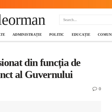
ATE
ADMINISTRAȚIE
POLITIC
EDUCAȚIE
COMUNI
ionat din funcția de
unct al Guvernului
0