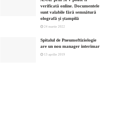
verificată online. Documentele
sunt valabile fără semnătură
olografă și ștampilă
24 martie 2022
Spitalul de Pneumoftiziologie
are un nou manager interimar
13 aprilie 2019