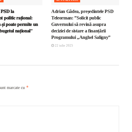
𝐏𝐒𝐃 𝐥𝐚
Adrian Gâdea, președintele PSD
𝐩𝐨𝐥𝐢𝐭𝐢𝐜 𝐫𝐚𝐭̦𝐢𝐨𝐧𝐚𝐥:
Teleorman: ”Solicit public
̦𝐢 𝐩𝐨𝐚𝐭𝐞 𝐩𝐞𝐫𝐦𝐢𝐭𝐞 𝐮𝐧
Guvernului să revină asupra
 𝐛𝐮𝐠𝐞𝐭𝐮𝐥 𝐧𝐚𝐭̦𝐢𝐨𝐧𝐚𝐥”
deciziei de sistare a finanțării
Programului „Anghel Saligny”
22 iulie 2025
*
sunt marcate cu