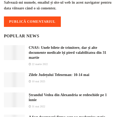
Salvează-mi numele, emailul și site-ul web în acest navigator pentru
data viitoare când o să comentez.
POPULAR NEWS
CNAS: Unele bilete de trimitere, dar și alte
documente medicale își pierd valabilitatea din 31
martie
22 martie 2022
Zilele Județului Teleorman: 10-14 mai
10 mai 2025
Ștrandul Vedea din Alexandria se redeschide pe 1
iunie
31 mai 2022