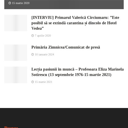
15 martie 2020
[INTERVIU] Primarul Valerică Cîrciumaru: ”Este
posibil să se extindă carantina și dincolo de Hotel
Vedea”
7 aprilie 2020
Primăria Zimnicea/Comunicat de presă
10 ianuarie 2024
Lecția pasiunii în muncă – Profesoara Eliza Marinela
Sotirescu (13 septembrie 1976-15 martie 2021)
15 martie 2021