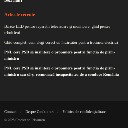
Dezvăluiri
Articole recente
Barete LED pentru reparații televizoare și monitoare: ghid pentru
tehnicieni
Ghid complet: cum alegi corect un încărcător pentru trotineta electrică
𝐏𝐍𝐋 𝐜𝐞𝐫𝐞 𝐏𝐒𝐃 𝐬𝐚̆ 𝐢̂𝐧𝐚𝐢𝐧𝐭𝐞𝐳𝐞 𝐨 𝐩𝐫𝐨𝐩𝐮𝐧𝐞𝐫𝐞 𝐩𝐞𝐧𝐭𝐫𝐮 𝐟𝐮𝐧𝐜𝐭̦𝐢𝐚 𝐝𝐞 𝐩𝐫𝐢𝐦-
𝐦𝐢𝐧𝐢𝐬𝐭𝐫𝐮
𝐏𝐍𝐋 𝐜𝐞𝐫𝐞 𝐏𝐒𝐃 𝐬𝐚̆ 𝐢̂𝐧𝐚𝐢𝐧𝐭𝐞𝐳𝐞 𝐨 𝐩𝐫𝐨𝐩𝐮𝐧𝐞𝐫𝐞 𝐩𝐞𝐧𝐭𝐫𝐮 𝐟𝐮𝐧𝐜𝐭̦𝐢𝐚 𝐝𝐞 𝐩𝐫𝐢𝐦-
𝐦𝐢𝐧𝐢𝐬𝐭𝐫𝐮 𝐬𝐚𝐮 𝐬𝐚̆-𝐬̦𝐢 𝐫𝐞𝐜𝐮𝐧𝐨𝐚𝐬𝐜𝐚̆ 𝐢𝐧𝐜𝐚𝐩𝐚𝐜𝐢𝐭𝐚𝐭𝐞𝐚 𝐝𝐞 𝐚 𝐜𝐨𝐧𝐝𝐮𝐜𝐞 𝐑𝐨𝐦𝐚̂𝐧𝐢𝐚
Contact
Despre Cookie-uri
Politica de confidențialitate
© 2025 Cronica de Teleorman