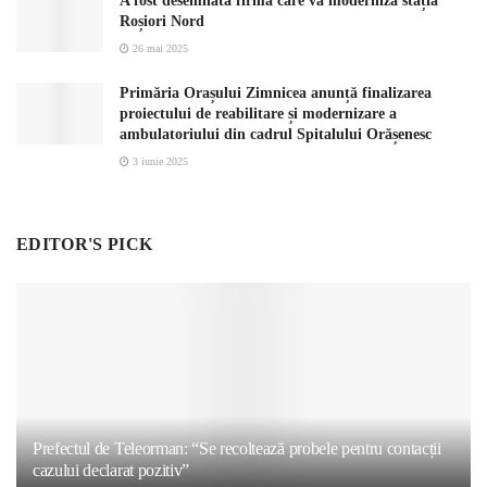
A fost desemnată firma care va moderniza stația
Roșiori Nord
26 mai 2025
Primăria Orașului Zimnicea anunță finalizarea
proiectului de reabilitare și modernizare a
ambulatoriului din cadrul Spitalului Orășenesc
3 iunie 2025
EDITOR'S PICK
Prefectul de Teleorman: “Se recoltează probele pentru contacții
cazului declarat pozitiv”