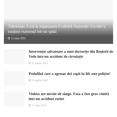
Teleorman: Erori la organizarea Evaluării Naționale/ Un elev a
susținut examenul într-un spital
15 iunie 2022
Intervenție salvatoare a unei doctorițe din Roșiorii de
Vede într-un accident de circulație
13 aprilie 2019
Pedofilul care a agresat doi copii în lift este polițist!
13 aprilie 2019
Violeta are nevoie de sânge. Fata a fost grav rănită
într-un accident rutier
17 iulie 2021