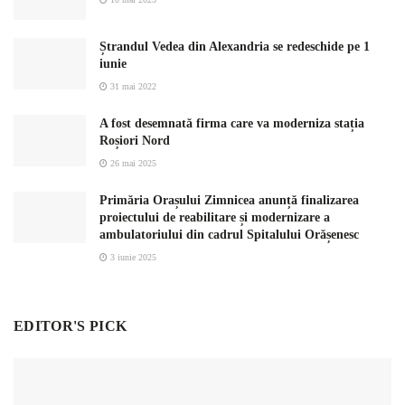
Ștrandul Vedea din Alexandria se redeschide pe 1
iunie
31 mai 2022
A fost desemnată firma care va moderniza stația
Roșiori Nord
26 mai 2025
Primăria Orașului Zimnicea anunță finalizarea
proiectului de reabilitare și modernizare a
ambulatoriului din cadrul Spitalului Orășenesc
3 iunie 2025
EDITOR'S PICK