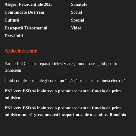
Alegeri Prezidențiale 2025
Sănătate
Comunicate De Presă
Social
Cultură
Special
Descoperă Teleormanul
Video
Dezvăluiri
Articole recente
Barete LED pentru reparații televizoare și monitoare: ghid pentru
tehnicieni
Ghid complet: cum alegi corect un încărcător pentru trotineta electrică
𝐏𝐍𝐋 𝐜𝐞𝐫𝐞 𝐏𝐒𝐃 𝐬𝐚̆ 𝐢̂𝐧𝐚𝐢𝐧𝐭𝐞𝐳𝐞 𝐨 𝐩𝐫𝐨𝐩𝐮𝐧𝐞𝐫𝐞 𝐩𝐞𝐧𝐭𝐫𝐮 𝐟𝐮𝐧𝐜𝐭̦𝐢𝐚 𝐝𝐞 𝐩𝐫𝐢𝐦-
𝐦𝐢𝐧𝐢𝐬𝐭𝐫𝐮
𝐏𝐍𝐋 𝐜𝐞𝐫𝐞 𝐏𝐒𝐃 𝐬𝐚̆ 𝐢̂𝐧𝐚𝐢𝐧𝐭𝐞𝐳𝐞 𝐨 𝐩𝐫𝐨𝐩𝐮𝐧𝐞𝐫𝐞 𝐩𝐞𝐧𝐭𝐫𝐮 𝐟𝐮𝐧𝐜𝐭̦𝐢𝐚 𝐝𝐞 𝐩𝐫𝐢𝐦-
𝐦𝐢𝐧𝐢𝐬𝐭𝐫𝐮 𝐬𝐚𝐮 𝐬𝐚̆-𝐬̦𝐢 𝐫𝐞𝐜𝐮𝐧𝐨𝐚𝐬𝐜𝐚̆ 𝐢𝐧𝐜𝐚𝐩𝐚𝐜𝐢𝐭𝐚𝐭𝐞𝐚 𝐝𝐞 𝐚 𝐜𝐨𝐧𝐝𝐮𝐜𝐞 𝐑𝐨𝐦𝐚̂𝐧𝐢𝐚