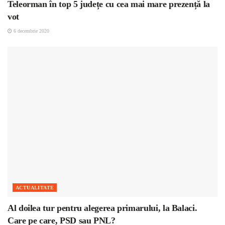
Teleorman în top 5 județe cu cea mai mare prezență la
vot
6 decembrie 2020
ACTUALITATE
Al doilea tur pentru alegerea primarului, la Balaci.
Care pe care, PSD sau PNL?