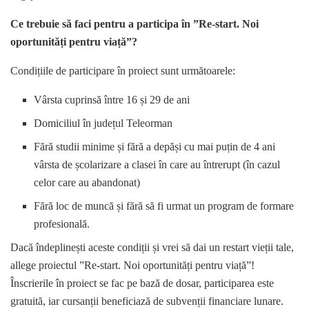
Ce trebuie să faci pentru a participa în ”Re-start. Noi
oportunități pentru viață”?
Condițiile de participare în proiect sunt următoarele:
Vârsta cuprinsă între 16 și 29 de ani
Domiciliul în județul Teleorman
Fără studii minime și fără a depăși cu mai puțin de 4 ani
vârsta de școlarizare a clasei în care au întrerupt (în cazul
celor care au abandonat)
Fără loc de muncă și fără să fi urmat un program de formare
profesională.
Dacă îndeplinești aceste condiții și vrei să dai un restart vieții tale,
allege proiectul ”Re-start. Noi oportunități pentru viață”!
Înscrierile în proiect se fac pe bază de dosar, participarea este
gratuită, iar cursanții beneficiază de subvenții financiare lunare.