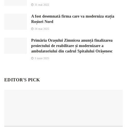
31 mai 2022
A fost desemnată firma care va moderniza stația
Roșiori Nord
26 mai 2025
Primăria Orașului Zimnicea anunță finalizarea
proiectului de reabilitare și modernizare a
ambulatoriului din cadrul Spitalului Orășenesc
3 iunie 2025
EDITOR'S PICK