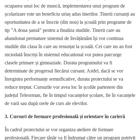
ocuparea unui loc de muncă, implementarea unui program de
școlarizare este un beneficiu uriaș adus tinerilor. Tinerii cursanți au
oportunitatea de a se înscrie (din nou) la școală prin programe de
tip ”A doua șansă” pentru a finaliza studiile. Tinerii care au
abandonat premature sistemul de învățământ își vor continua
studiile din clasa în care au renunțat la școală. Cei care nu au fost
niciodată înscriși în sistemul educational vor putea parcurge
clasele primare și gimnaziale. Durata programului va fi
determinate de progresul fiecărui cursant. Astfel, dacă se vor
înregistra performanțe semnificative, durata proiectului se va
reduce treptat. Cursurile vor avea loc în școlile partenere din
județul Teleorman, fie în timpul vacanțelor școlare, fie în vacanțele
de vară sau după orele de curs ale elevilor.
3. Cursuri de formare profesională și orientare în carieră
În cadrul proiectului se vor organiza ateliere de formare
profesională. Fiecare tânăr va fi îndrumat către un program potrivit