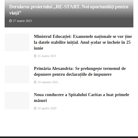
Derularea proiectului „RE-START. Noi oportunități pentru
viață”
27 martie 2023
Ministrul Educației: Examenele naționale se vor ține
la datele stabilite inițial. Anul școlar se încheie în 25
iunie
25 martie 2021
Primăria Alexandria: Se prelungește termenul de
depunere pentru declarațiile de impunere
19 ianuarie 2022
Noua conducere a Spitalului Caritas a luat primele
măsuri
10 aprilie 2020