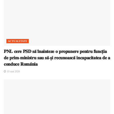
ACTUALITATE
𝐏𝐍𝐋 𝐜𝐞𝐫𝐞 𝐏𝐒𝐃 𝐬𝐚̆ 𝐢̂𝐧𝐚𝐢𝐧𝐭𝐞𝐳𝐞 𝐨 𝐩𝐫𝐨𝐩𝐮𝐧𝐞𝐫𝐞 𝐩𝐞𝐧𝐭𝐫𝐮 𝐟𝐮𝐧𝐜𝐭̦𝐢𝐚
𝐝𝐞 𝐩𝐫𝐢𝐦-𝐦𝐢𝐧𝐢𝐬𝐭𝐫𝐮 𝐬𝐚𝐮 𝐬𝐚̆-𝐬̦𝐢 𝐫𝐞𝐜𝐮𝐧𝐨𝐚𝐬𝐜𝐚̆ 𝐢𝐧𝐜𝐚𝐩𝐚𝐜𝐢𝐭𝐚𝐭𝐞𝐚 𝐝𝐞 𝐚
𝐜𝐨𝐧𝐝𝐮𝐜𝐞 𝐑𝐨𝐦𝐚̂𝐧𝐢𝐚
19 mai 2026