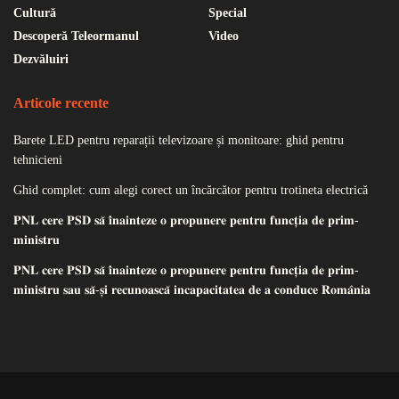
Cultură
Special
Descoperă Teleormanul
Video
Dezvăluiri
Articole recente
Barete LED pentru reparații televizoare și monitoare: ghid pentru
tehnicieni
Ghid complet: cum alegi corect un încărcător pentru trotineta electrică
𝐏𝐍𝐋 𝐜𝐞𝐫𝐞 𝐏𝐒𝐃 𝐬𝐚̆ 𝐢̂𝐧𝐚𝐢𝐧𝐭𝐞𝐳𝐞 𝐨 𝐩𝐫𝐨𝐩𝐮𝐧𝐞𝐫𝐞 𝐩𝐞𝐧𝐭𝐫𝐮 𝐟𝐮𝐧𝐜𝐭̦𝐢𝐚 𝐝𝐞 𝐩𝐫𝐢𝐦-
𝐦𝐢𝐧𝐢𝐬𝐭𝐫𝐮
𝐏𝐍𝐋 𝐜𝐞𝐫𝐞 𝐏𝐒𝐃 𝐬𝐚̆ 𝐢̂𝐧𝐚𝐢𝐧𝐭𝐞𝐳𝐞 𝐨 𝐩𝐫𝐨𝐩𝐮𝐧𝐞𝐫𝐞 𝐩𝐞𝐧𝐭𝐫𝐮 𝐟𝐮𝐧𝐜𝐭̦𝐢𝐚 𝐝𝐞 𝐩𝐫𝐢𝐦-
𝐦𝐢𝐧𝐢𝐬𝐭𝐫𝐮 𝐬𝐚𝐮 𝐬𝐚̆-𝐬̦𝐢 𝐫𝐞𝐜𝐮𝐧𝐨𝐚𝐬𝐜𝐚̆ 𝐢𝐧𝐜𝐚𝐩𝐚𝐜𝐢𝐭𝐚𝐭𝐞𝐚 𝐝𝐞 𝐚 𝐜𝐨𝐧𝐝𝐮𝐜𝐞 𝐑𝐨𝐦𝐚̂𝐧𝐢𝐚