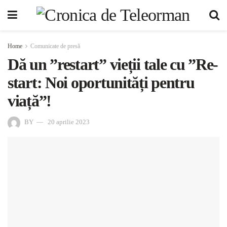
Home
Comunicate de presă
Dă un ”restart” vieții tale cu ”Re-
start: Noi oportunități pentru
viață”!
BY
20 aprilie 2023