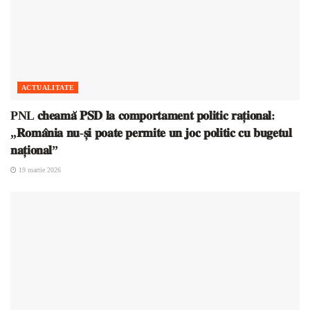
ACTUALITATE
PNL 𝐜𝐡𝐞𝐚𝐦𝐚̆ 𝐏𝐒𝐃 𝐥𝐚 𝐜𝐨𝐦𝐩𝐨𝐫𝐭𝐚𝐦𝐞𝐧𝐭 𝐩𝐨𝐥𝐢𝐭𝐢𝐜 𝐫𝐚𝐭̦𝐢𝐨𝐧𝐚𝐥:
„𝐑𝐨𝐦𝐚̂𝐧𝐢𝐚 𝐧𝐮-𝐬̦𝐢 𝐩𝐨𝐚𝐭𝐞 𝐩𝐞𝐫𝐦𝐢𝐭𝐞 𝐮𝐧 𝐣𝐨𝐜 𝐩𝐨𝐥𝐢𝐭𝐢𝐜 𝐜𝐮 𝐛𝐮𝐠𝐞𝐭𝐮𝐥
𝐧𝐚𝐭̦𝐢𝐨𝐧𝐚𝐥”
19 martie 2026