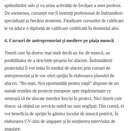
aptitudinilor sale și va urma activități de învățare a unei profesii.
De asemenea, cursanții vor fi instruiți profesional de îndrumători
specializați ai fiecărui domeniu. Finalizare cursurilor de calificare
le va aduce o diplomă de calificare certificată în domeniul ales.
4. Cursuri de antreprenoriat și mediere pe piața muncii
Tinerii care își doresc mai mult decât un loc de muncă, au
posibilitatea de a deschide propria lor afacere. Îndrumătorii
proiectului îi vor iniția în mediul de afaceri prin cursuri de
antreprenoriat și le vor oferi sprijin în elaborarea planului de
afaceri. ”Re-start. Noi oportunități pentru viață” dispune de un
număr restrâns de proiecte europene spre implementare ce
urmează să fie alocate tinerilor însciși în proiect. Nici tinerii care
doresc să obțină un serviciu stabil nu sunt neglijați. Din contră, ei
vor beneficia de sprijin în găsirea locului de muncă potrivit, în
elaborarea CV-ului de angajare și în susținerea interviului de
angajare.