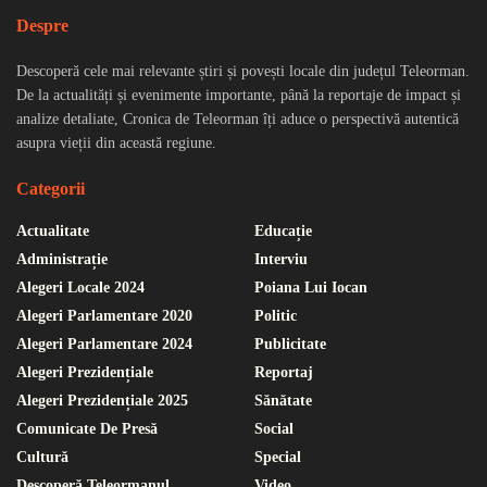
Despre
Descoperă cele mai relevante știri și povești locale din județul Teleorman.
De la actualități și evenimente importante, până la reportaje de impact și
analize detaliate, Cronica de Teleorman îți aduce o perspectivă autentică
asupra vieții din această regiune.
Categorii
Actualitate
Educație
Administrație
Interviu
Alegeri Locale 2024
Poiana Lui Iocan
Alegeri Parlamentare 2020
Politic
Alegeri Parlamentare 2024
Publicitate
Alegeri Prezidențiale
Reportaj
Alegeri Prezidențiale 2025
Sănătate
Comunicate De Presă
Social
Cultură
Special
Descoperă Teleormanul
Video