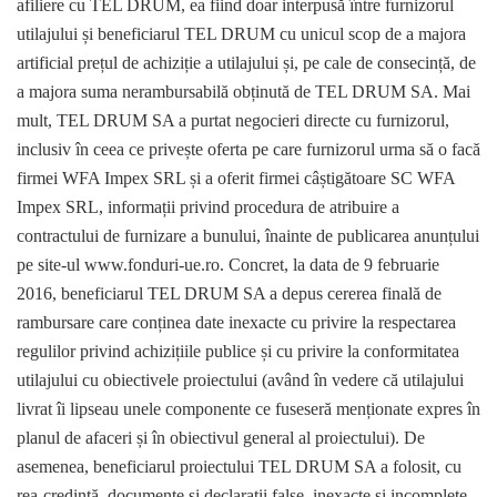
afiliere cu TEL DRUM, ea fiind doar interpusă între furnizorul
utilajului și beneficiarul TEL DRUM cu unicul scop de a majora
artificial prețul de achiziție a utilajului și, pe cale de consecință, de
a majora suma nerambursabilă obținută de TEL DRUM SA. Mai
mult, TEL DRUM SA a purtat negocieri directe cu furnizorul,
inclusiv în ceea ce privește oferta pe care furnizorul urma să o facă
firmei WFA Impex SRL și a oferit firmei câștigătoare SC WFA
Impex SRL, informații privind procedura de atribuire a
contractului de furnizare a bunului, înainte de publicarea anunțului
pe site-ul www.fonduri-ue.ro. Concret, la data de 9 februarie
2016, beneficiarul TEL DRUM SA a depus cererea finală de
rambursare care conținea date inexacte cu privire la respectarea
regulilor privind achizițiile publice și cu privire la conformitatea
utilajului cu obiectivele proiectului (având în vedere că utilajului
livrat îi lipseau unele componente ce fuseseră menționate expres în
planul de afaceri și în obiectivul general al proiectului). De
asemenea, beneficiarul proiectului TEL DRUM SA a folosit, cu
rea-credință, documente și declarații false, inexacte și incomplete,