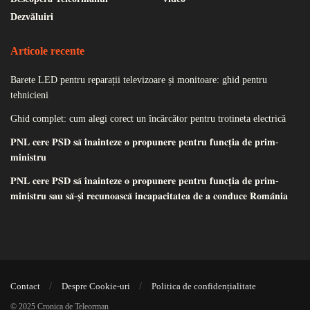
Dezvăluiri
Articole recente
Barete LED pentru reparații televizoare și monitoare: ghid pentru
tehnicieni
Ghid complet: cum alegi corect un încărcător pentru trotineta electrică
𝐏𝐍𝐋 𝐜𝐞𝐫𝐞 𝐏𝐒𝐃 𝐬𝐚̆ 𝐢̂𝐧𝐚𝐢𝐧𝐭𝐞𝐳𝐞 𝐨 𝐩𝐫𝐨𝐩𝐮𝐧𝐞𝐫𝐞 𝐩𝐞𝐧𝐭𝐫𝐮 𝐟𝐮𝐧𝐜𝐭̦𝐢𝐚 𝐝𝐞 𝐩𝐫𝐢𝐦-
𝐦𝐢𝐧𝐢𝐬𝐭𝐫𝐮
𝐏𝐍𝐋 𝐜𝐞𝐫𝐞 𝐏𝐒𝐃 𝐬𝐚̆ 𝐢̂𝐧𝐚𝐢𝐧𝐭𝐞𝐳𝐞 𝐨 𝐩𝐫𝐨𝐩𝐮𝐧𝐞𝐫𝐞 𝐩𝐞𝐧𝐭𝐫𝐮 𝐟𝐮𝐧𝐜𝐭̦𝐢𝐚 𝐝𝐞 𝐩𝐫𝐢𝐦-
𝐦𝐢𝐧𝐢𝐬𝐭𝐫𝐮 𝐬𝐚𝐮 𝐬𝐚̆-𝐬̦𝐢 𝐫𝐞𝐜𝐮𝐧𝐨𝐚𝐬𝐜𝐚̆ 𝐢𝐧𝐜𝐚𝐩𝐚𝐜𝐢𝐭𝐚𝐭𝐞𝐚 𝐝𝐞 𝐚 𝐜𝐨𝐧𝐝𝐮𝐜𝐞 𝐑𝐨𝐦𝐚̂𝐧𝐢𝐚
Contact
Despre Cookie-uri
Politica de confidențialitate
© 2025 Cronica de Teleorman