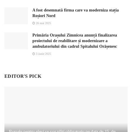
A fost desemnată firma care va moderniza stația
Roșiori Nord
26 mai 2025
Primăria Orașului Zimnicea anunță finalizarea
proiectului de reabilitare și modernizare a
ambulatoriului din cadrul Spitalului Orășenesc
3 iunie 2025
EDITOR'S PICK
Bursele pentru elevi se vor plăti obligatoriu pe data de 15, de