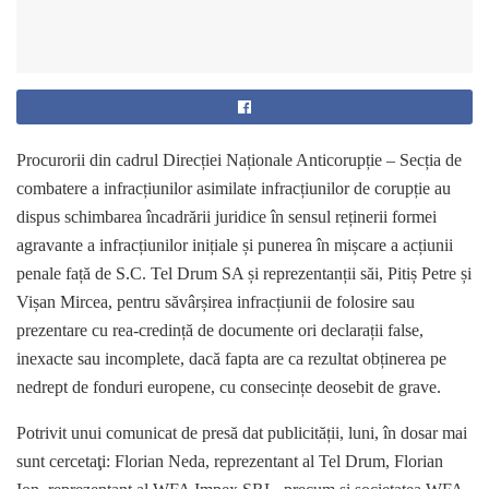
Procurorii din cadrul Direcției Naționale Anticorupție – Secția de
combatere a infracțiunilor asimilate infracțiunilor de corupție au
dispus schimbarea încadrării juridice în sensul reținerii formei
agravante a infracțiunilor inițiale și punerea în mișcare a acțiunii
penale față de S.C. Tel Drum SA și reprezentanții săi, Pitiș Petre și
Vișan Mircea, pentru săvârșirea infracțiunii de folosire sau
prezentare cu rea-credință de documente ori declarații false,
inexacte sau incomplete, dacă fapta are ca rezultat obținerea pe
nedrept de fonduri europene, cu consecințe deosebit de grave.
Potrivit unui comunicat de presă dat publicității, luni, în dosar mai
sunt cercetaţi: Florian Neda, reprezentant al Tel Drum, Florian