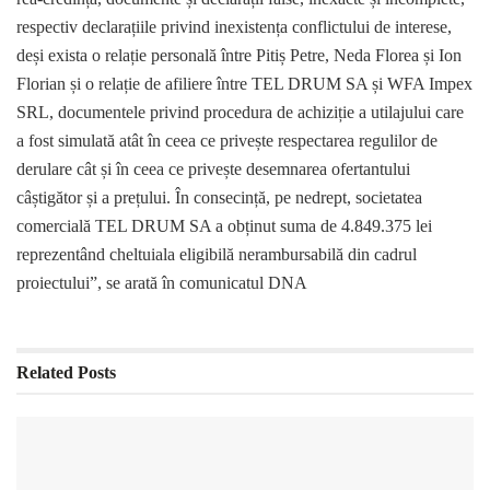
respectiv declarațiile privind inexistența conflictului de interese,
deși exista o relație personală între Pitiș Petre, Neda Florea și Ion
Florian și o relație de afiliere între TEL DRUM SA și WFA Impex
SRL, documentele privind procedura de achiziție a utilajului care
a fost simulată atât în ceea ce privește respectarea regulilor de
derulare cât și în ceea ce privește desemnarea ofertantului
câștigător și a prețului. În consecință, pe nedrept, societatea
comercială TEL DRUM SA a obținut suma de 4.849.375 lei
reprezentând cheltuiala eligibilă nerambursabilă din cadrul
proiectului”, se arată în comunicatul DNA
Related
Posts