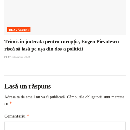
DEZVĂLUIRI
Trimis în judecată pentru corupție, Eugen Pîrvulescu
riscă să iasă pe ușa din dos a politicii
12 octombrie 2023
Lasă un răspuns
Adresa ta de email nu va fi publicată.
Câmpurile obligatorii sunt marcate
*
cu
*
Comentariu