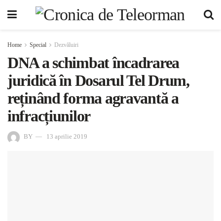
Home
Special
Dezvăluiri
DNA a schimbat încadrarea
juridică în Dosarul Tel Drum,
reținând forma agravantă a
infracțiunilor
BY
13 aprilie 2019