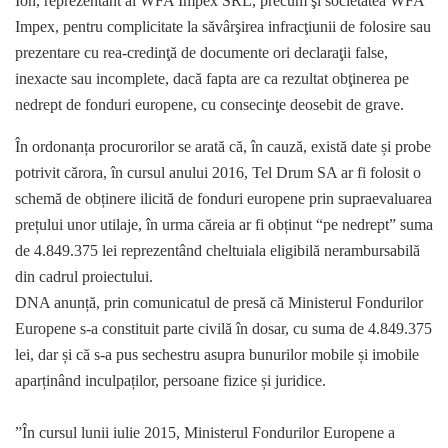
Ion, reprezentant al WFA Impex SRL, precum şi societatea WFA
Impex, pentru complicitate la săvârşirea infracţiunii de folosire sau
prezentare cu rea-credinţă de documente ori declaraţii false,
inexacte sau incomplete, dacă fapta are ca rezultat obţinerea pe
nedrept de fonduri europene, cu consecinţe deosebit de grave.
În ordonanța procurorilor se arată că, în cauză, există date și probe
potrivit cărora, în cursul anului 2016, Tel Drum SA ar fi folosit o
schemă de obținere ilicită de fonduri europene prin supraevaluarea
prețului unor utilaje, în urma căreia ar fi obținut “pe nedrept” suma
de 4.849.375 lei reprezentând cheltuiala eligibilă nerambursabilă
din cadrul proiectului.
DNA anunță, prin comunicatul de presă că Ministerul Fondurilor
Europene s-a constituit parte civilă în dosar, cu suma de 4.849.375
lei, dar și că s-a pus sechestru asupra bunurilor mobile și imobile
aparținând inculpaților, persoane fizice și juridice.
”În cursul lunii iulie 2015, Ministerul Fondurilor Europene a