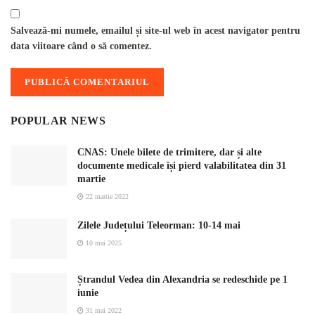
Salvează-mi numele, emailul și site-ul web în acest navigator pentru
data viitoare când o să comentez.
POPULAR NEWS
CNAS: Unele bilete de trimitere, dar și alte
documente medicale își pierd valabilitatea din 31
martie
22 martie 2022
Zilele Județului Teleorman: 10-14 mai
10 mai 2025
Ștrandul Vedea din Alexandria se redeschide pe 1
iunie
31 mai 2022