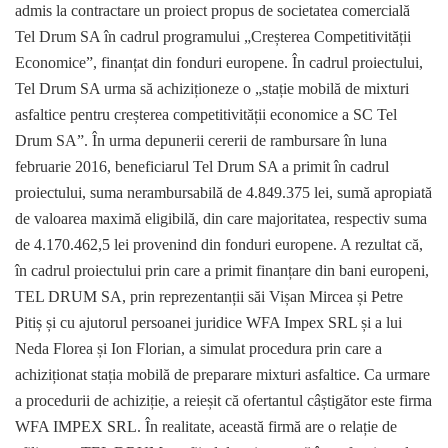
admis la contractare un proiect propus de societatea comercială
Tel Drum SA în cadrul programului „Creșterea Competitivității
Economice”, finanțat din fonduri europene. În cadrul proiectului,
Tel Drum SA urma să achiziționeze o „stație mobilă de mixturi
asfaltice pentru creșterea competitivității economice a SC Tel
Drum SA”. În urma depunerii cererii de rambursare în luna
februarie 2016, beneficiarul Tel Drum SA a primit în cadrul
proiectului, suma nerambursabilă de 4.849.375 lei, sumă apropiată
de valoarea maximă eligibilă, din care majoritatea, respectiv suma
de 4.170.462,5 lei provenind din fonduri europene. A rezultat că,
în cadrul proiectului prin care a primit finanțare din bani europeni,
TEL DRUM SA, prin reprezentanții săi Vișan Mircea și Petre
Pitiș și cu ajutorul persoanei juridice WFA Impex SRL și a lui
Neda Florea și Ion Florian, a simulat procedura prin care a
achiziționat stația mobilă de preparare mixturi asfaltice. Ca urmare
a procedurii de achiziție, a reieșit că ofertantul câștigător este firma
WFA IMPEX SRL. În realitate, această firmă are o relație de