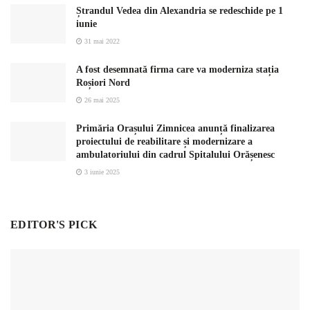
Ștrandul Vedea din Alexandria se redeschide pe 1
iunie
31 mai 2022
A fost desemnată firma care va moderniza stația
Roșiori Nord
26 mai 2025
Primăria Orașului Zimnicea anunță finalizarea
proiectului de reabilitare și modernizare a
ambulatoriului din cadrul Spitalului Orășenesc
3 iunie 2025
EDITOR'S PICK