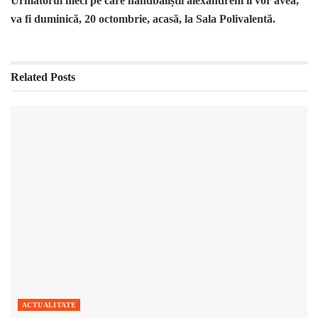
Următorul meci pe care handbaliștii alexandreni îl vor avea,
va fi duminică, 20 octombrie, acasă, la Sala Polivalentă.
Related
Posts
ACTUALITATE