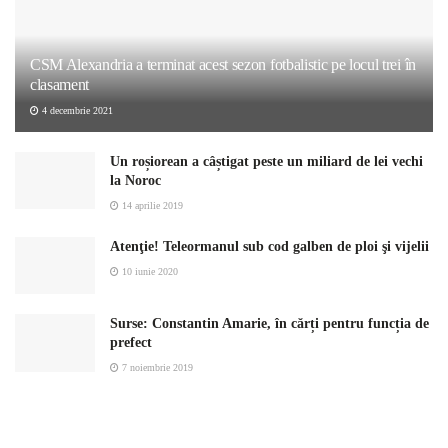
CSM Alexandria a terminat acest sezon fotbalistic pe locul trei în
clasament
4 decembrie 2021
Un roșiorean a câștigat peste un miliard de lei vechi
la Noroc
14 aprilie 2019
Atenţie! Teleormanul sub cod galben de ploi şi vijelii
10 iunie 2020
Surse: Constantin Amarie, în cărți pentru funcția de
prefect
7 noiembrie 2019