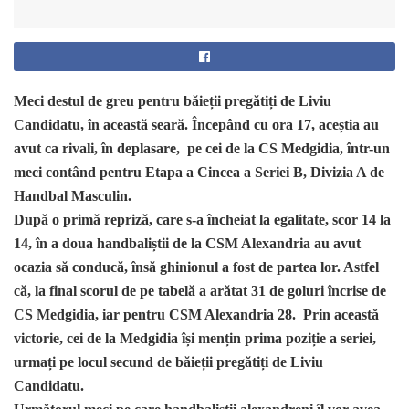
Meci destul de greu pentru băieții pregătiți de Liviu
Candidatu, în această seară. Începând cu ora 17, aceștia au
avut ca rivali, în deplasare, pe cei de la CS Medgidia, într-un
meci contând pentru Etapa a Cincea a Seriei B, Divizia A de
Handbal Masculin.
După o primă repriză, care s-a încheiat la egalitate, scor 14 la
14, în a doua handbaliștii de la CSM Alexandria au avut
ocazia să conducă, însă ghinionul a fost de partea lor. Astfel
că, la final scorul de pe tabelă a arătat 31 de goluri încrise de
CS Medgidia, iar pentru CSM Alexandria 28. Prin această
victorie, cei de la Medgidia își mențin prima poziție a seriei,
urmați pe locul secund de băieții pregătiți de Liviu
Candidatu.