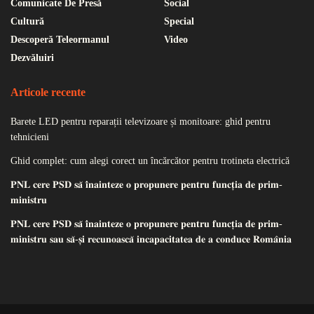
Comunicate De Presă
Social
Cultură
Special
Descoperă Teleormanul
Video
Dezvăluiri
Articole recente
Barete LED pentru reparații televizoare și monitoare: ghid pentru
tehnicieni
Ghid complet: cum alegi corect un încărcător pentru trotineta electrică
𝐏𝐍𝐋 𝐜𝐞𝐫𝐞 𝐏𝐒𝐃 𝐬𝐚̆ 𝐢̂𝐧𝐚𝐢𝐧𝐭𝐞𝐳𝐞 𝐨 𝐩𝐫𝐨𝐩𝐮𝐧𝐞𝐫𝐞 𝐩𝐞𝐧𝐭𝐫𝐮 𝐟𝐮𝐧𝐜𝐭̦𝐢𝐚 𝐝𝐞 𝐩𝐫𝐢𝐦-
𝐦𝐢𝐧𝐢𝐬𝐭𝐫𝐮
𝐏𝐍𝐋 𝐜𝐞𝐫𝐞 𝐏𝐒𝐃 𝐬𝐚̆ 𝐢̂𝐧𝐚𝐢𝐧𝐭𝐞𝐳𝐞 𝐨 𝐩𝐫𝐨𝐩𝐮𝐧𝐞𝐫𝐞 𝐩𝐞𝐧𝐭𝐫𝐮 𝐟𝐮𝐧𝐜𝐭̦𝐢𝐚 𝐝𝐞 𝐩𝐫𝐢𝐦-
𝐦𝐢𝐧𝐢𝐬𝐭𝐫𝐮 𝐬𝐚𝐮 𝐬𝐚̆-𝐬̦𝐢 𝐫𝐞𝐜𝐮𝐧𝐨𝐚𝐬𝐜𝐚̆ 𝐢𝐧𝐜𝐚𝐩𝐚𝐜𝐢𝐭𝐚𝐭𝐞𝐚 𝐝𝐞 𝐚 𝐜𝐨𝐧𝐝𝐮𝐜𝐞 𝐑𝐨𝐦𝐚̂𝐧𝐢𝐚