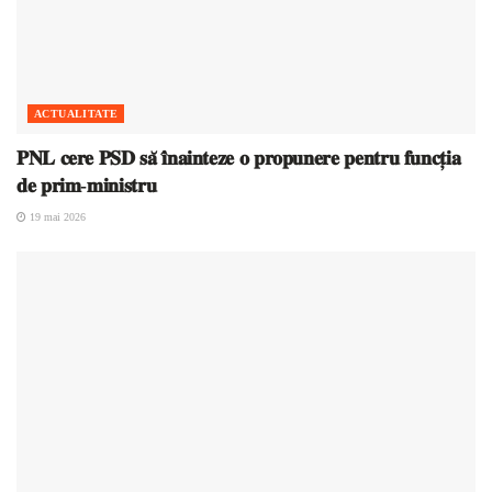
ACTUALITATE
𝐏𝐍𝐋 𝐜𝐞𝐫𝐞 𝐏𝐒𝐃 𝐬𝐚̆ 𝐢̂𝐧𝐚𝐢𝐧𝐭𝐞𝐳𝐞 𝐨 𝐩𝐫𝐨𝐩𝐮𝐧𝐞𝐫𝐞 𝐩𝐞𝐧𝐭𝐫𝐮 𝐟𝐮𝐧𝐜𝐭̦𝐢𝐚
𝐝𝐞 𝐩𝐫𝐢𝐦-𝐦𝐢𝐧𝐢𝐬𝐭𝐫𝐮
19 mai 2026