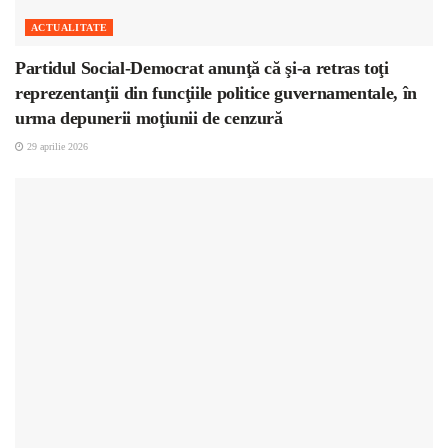
ACTUALITATE
Partidul Social-Democrat anunţă că şi-a retras toţi
reprezentanţii din funcţiile politice guvernamentale, în
urma depunerii moţiunii de cenzură
29 aprilie 2026