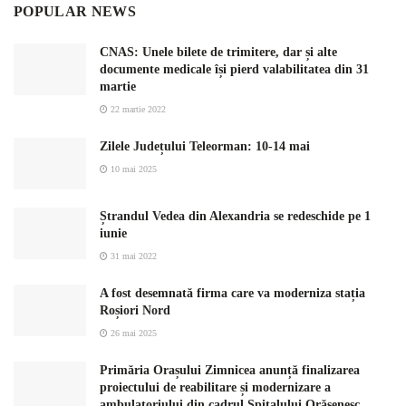
POPULAR NEWS
CNAS: Unele bilete de trimitere, dar și alte
documente medicale își pierd valabilitatea din 31
martie
22 martie 2022
Zilele Județului Teleorman: 10-14 mai
10 mai 2025
Ștrandul Vedea din Alexandria se redeschide pe 1
iunie
31 mai 2022
A fost desemnată firma care va moderniza stația
Roșiori Nord
26 mai 2025
Primăria Orașului Zimnicea anunță finalizarea
proiectului de reabilitare și modernizare a
ambulatoriului din cadrul Spitalului Orășenesc