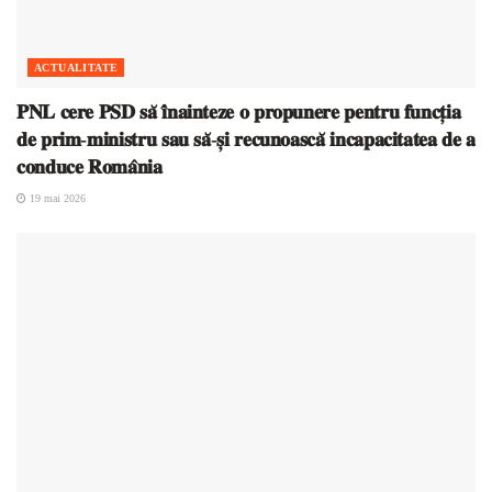
ACTUALITATE
𝐏𝐍𝐋 𝐜𝐞𝐫𝐞 𝐏𝐒𝐃 𝐬𝐚̆ 𝐢̂𝐧𝐚𝐢𝐧𝐭𝐞𝐳𝐞 𝐨 𝐩𝐫𝐨𝐩𝐮𝐧𝐞𝐫𝐞 𝐩𝐞𝐧𝐭𝐫𝐮 𝐟𝐮𝐧𝐜𝐭̦𝐢𝐚
𝐝𝐞 𝐩𝐫𝐢𝐦-𝐦𝐢𝐧𝐢𝐬𝐭𝐫𝐮 𝐬𝐚𝐮 𝐬𝐚̆-𝐬̦𝐢 𝐫𝐞𝐜𝐮𝐧𝐨𝐚𝐬𝐜𝐚̆ 𝐢𝐧𝐜𝐚𝐩𝐚𝐜𝐢𝐭𝐚𝐭𝐞𝐚 𝐝𝐞 𝐚
𝐜𝐨𝐧𝐝𝐮𝐜𝐞 𝐑𝐨𝐦𝐚̂𝐧𝐢𝐚
19 mai 2026