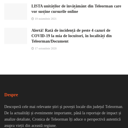
LISTA unităților de învățământ din Teleorman care
vor susține cursurile online
19 noiembrie 2021
Alertă! Rată de incidență de peste 4 cazuri de
COVID-19 la mia de locuitori, în localități din
Teleorman/Document
17 octombrie 2020
Despre
Descoperă cele mai relevante știri și povești locale din județul Teleorman.
De la actualități și evenimente importante, până la reportaje de impact și
analize detaliate, Cronica de Teleorman îți aduce o perspectivă autentică
asupra vieții din această regiune.