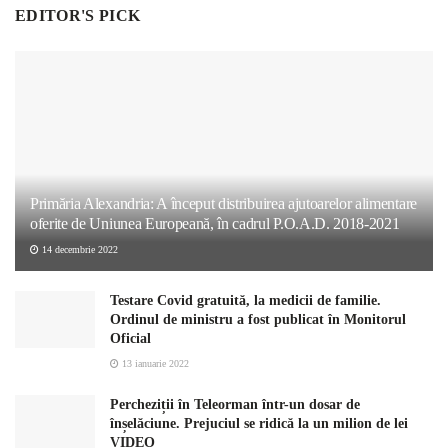
EDITOR'S PICK
Primăria Alexandria: A început distribuirea ajutoarelor alimentare
oferite de Uniunea Europeană, în cadrul P.O.A.D. 2018-2021
14 decembrie 2022
Testare Covid gratuită, la medicii de familie.
Ordinul de ministru a fost publicat în Monitorul
Oficial
13 ianuarie 2022
Percheziții în Teleorman într-un dosar de
înșelăciune. Prejuciul se ridică la un milion de lei
VIDEO