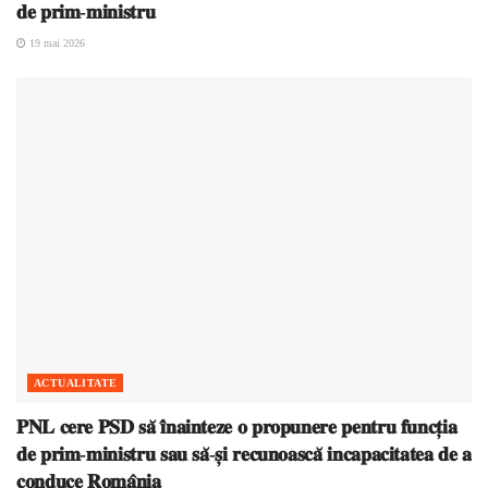
𝐝𝐞 𝐩𝐫𝐢𝐦-𝐦𝐢𝐧𝐢𝐬𝐭𝐫𝐮
19 mai 2026
ACTUALITATE
𝐏𝐍𝐋 𝐜𝐞𝐫𝐞 𝐏𝐒𝐃 𝐬𝐚̆ 𝐢̂𝐧𝐚𝐢𝐧𝐭𝐞𝐳𝐞 𝐨 𝐩𝐫𝐨𝐩𝐮𝐧𝐞𝐫𝐞 𝐩𝐞𝐧𝐭𝐫𝐮 𝐟𝐮𝐧𝐜𝐭̦𝐢𝐚
𝐝𝐞 𝐩𝐫𝐢𝐦-𝐦𝐢𝐧𝐢𝐬𝐭𝐫𝐮 𝐬𝐚𝐮 𝐬𝐚̆-𝐬̦𝐢 𝐫𝐞𝐜𝐮𝐧𝐨𝐚𝐬𝐜𝐚̆ 𝐢𝐧𝐜𝐚𝐩𝐚𝐜𝐢𝐭𝐚𝐭𝐞𝐚 𝐝𝐞 𝐚
𝐜𝐨𝐧𝐝𝐮𝐜𝐞 𝐑𝐨𝐦𝐚̂𝐧𝐢𝐚