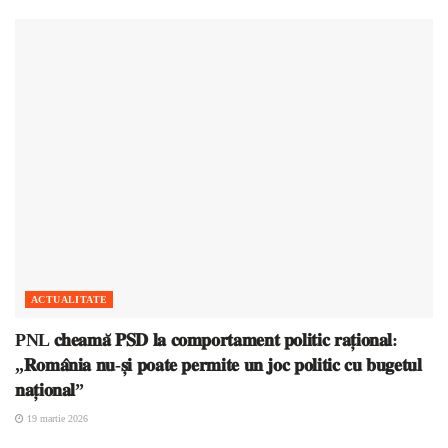
ACTUALITATE
PNL 𝐜𝐡𝐞𝐚𝐦𝐚̆ 𝐏𝐒𝐃 𝐥𝐚 𝐜𝐨𝐦𝐩𝐨𝐫𝐭𝐚𝐦𝐞𝐧𝐭 𝐩𝐨𝐥𝐢𝐭𝐢𝐜 𝐫𝐚𝐭̦𝐢𝐨𝐧𝐚𝐥:
„𝐑𝐨𝐦𝐚̂𝐧𝐢𝐚 𝐧𝐮-𝐬̦𝐢 𝐩𝐨𝐚𝐭𝐞 𝐩𝐞𝐫𝐦𝐢𝐭𝐞 𝐮𝐧 𝐣𝐨𝐜 𝐩𝐨𝐥𝐢𝐭𝐢𝐜 𝐜𝐮 𝐛𝐮𝐠𝐞𝐭𝐮𝐥
𝐧𝐚𝐭̦𝐢𝐨𝐧𝐚𝐥”
19 martie 2026