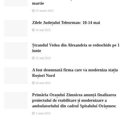
martie
22 martie 2022
Zilele Județului Teleorman: 10-14 mai
10 mai 2025
Ștrandul Vedea din Alexandria se redeschide pe 1
iunie
31 mai 2022
A fost desemnată firma care va moderniza stația
Roșiori Nord
26 mai 2025
Primăria Orașului Zimnicea anunță finalizarea
proiectului de reabilitare și modernizare a
ambulatoriului din cadrul Spitalului Orășenesc
3 iunie 2025