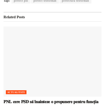
Tags:
prefect pnl
prefect teleorman
prefectura teleorman
Related
Posts
ACTUALITATE
𝐏𝐍𝐋 𝐜𝐞𝐫𝐞 𝐏𝐒𝐃 𝐬𝐚̆ 𝐢̂𝐧𝐚𝐢𝐧𝐭𝐞𝐳𝐞 𝐨 𝐩𝐫𝐨𝐩𝐮𝐧𝐞𝐫𝐞 𝐩𝐞𝐧𝐭𝐫𝐮 𝐟𝐮𝐧𝐜𝐭̦𝐢𝐚