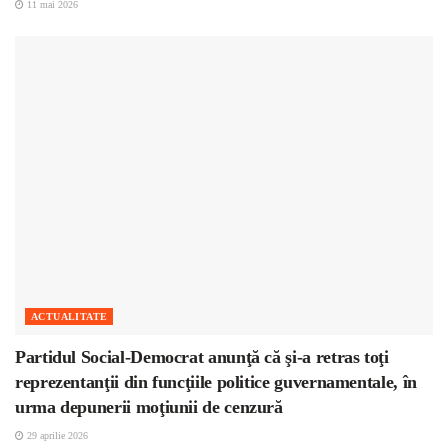
11 mai 2026
ACTUALITATE
Partidul Social-Democrat anunţă că şi-a retras toţi
reprezentanţii din funcţiile politice guvernamentale, în
urma depunerii moţiunii de cenzură
29 aprilie 2026