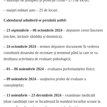
– subofițer de pompieri și protecție civilă – 275 de locuri;
– maiștri militari auto – 25 de locuri.
Calendarul admiterii se prezintă astfel:
–
23 septembrie – 06 octombrie 2024
– depunere cereri înscriere
(on-line, inclusiv sâmbăta și duminica);
–
24 octombrie 2024
– termen depunere documente în vederea
constituirii dosarului de recrutare și termenul până la care se va
desfășura activitatea de evaluare psihologică;
–
01 – 06 noiembrie 2024
– evaluarea performanțelor fizice;
– 09 noiembrie 2024
– susținerea probei de evaluare a
cunoștințelor;
–
13 noiembrie – 23 decembrie 2024
– examinare medicală
(doar candidații care se încadrează în numărul locurilor scoase la