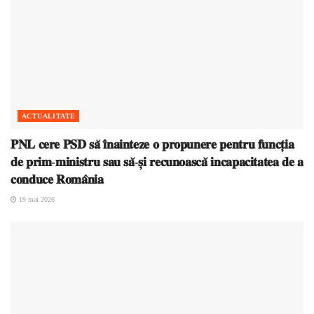
ACTUALITATE
𝐏𝐍𝐋 𝐜𝐞𝐫𝐞 𝐏𝐒𝐃 𝐬𝐚̆ 𝐢̂𝐧𝐚𝐢𝐧𝐭𝐞𝐳𝐞 𝐨 𝐩𝐫𝐨𝐩𝐮𝐧𝐞𝐫𝐞 𝐩𝐞𝐧𝐭𝐫𝐮 𝐟𝐮𝐧𝐜𝐭̦𝐢𝐚
𝐝𝐞 𝐩𝐫𝐢𝐦-𝐦𝐢𝐧𝐢𝐬𝐭𝐫𝐮 𝐬𝐚𝐮 𝐬𝐚̆-𝐬̦𝐢 𝐫𝐞𝐜𝐮𝐧𝐨𝐚𝐬𝐜𝐚̆ 𝐢𝐧𝐜𝐚𝐩𝐚𝐜𝐢𝐭𝐚𝐭𝐞𝐚 𝐝𝐞 𝐚
𝐜𝐨𝐧𝐝𝐮𝐜𝐞 𝐑𝐨𝐦𝐚̂𝐧𝐢𝐚
19 mai 2026