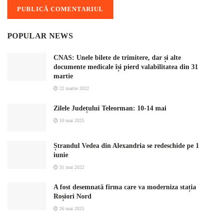
POPULAR NEWS
CNAS: Unele bilete de trimitere, dar și alte
documente medicale își pierd valabilitatea din 31
martie
22 martie 2022
Zilele Județului Teleorman: 10-14 mai
10 mai 2025
Ștrandul Vedea din Alexandria se redeschide pe 1
iunie
31 mai 2022
A fost desemnată firma care va moderniza stația
Roșiori Nord
26 mai 2025