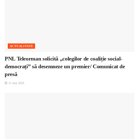
ACTUALITATE
PNL Teleorman solicită „colegilor de coaliție social-
democrați” să desemneze un premier/ Comunicat de
presă
11 mai 2026