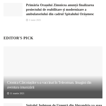
Primăria Orașului Zimnicea anunță finalizarea
proiectului de reabilitare și modernizare a
ambulatoriului din cadrul Spitalului Orășenesc
3 iunie 2025
EDITOR'S PICK
Cronica Cârcotașilor s-a vaccinat în Teleorman. Imagini din
aventura imunizării
11 martie 2021
Spitalul Județean de Urgență din Alexandria va avea