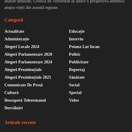
analize detaliate, Cronica de Teleorman îți aduce o perspectivă autentică
asupra vieții din această regiune.
Categorii
Actualitate
Educație
Administrație
Interviu
Alegeri Locale 2024
Poiana Lui Iocan
Alegeri Parlamentare 2020
Politic
Alegeri Parlamentare 2024
Publicitate
Alegeri Prezidențiale
Reportaj
Alegeri Prezidențiale 2025
Sănătate
Comunicate De Presă
Social
Cultură
Special
Descoperă Teleormanul
Video
Dezvăluiri
Articole recente