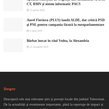
CT, RMN și sistem informatic PACS
13 aprilie 2019
Aurel Fierăscu (PLUS) laudă ALDE, dar critică PSD
şi PNL pentru campania făcută la europarlamentare
6 iunie 2019
Bărbat înecat în râul Vedea, la Alexandria
21 octombrie 2019
Despre
Descoperă cele mai relevante știri și povești locale din județul Teleorman.
De la actualități și evenimente importante, până la reportaje de impact și