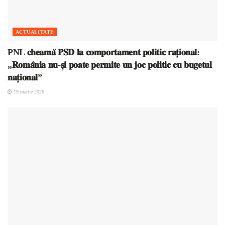
ACTUALITATE
PNL 𝐜𝐡𝐞𝐚𝐦𝐚̆ 𝐏𝐒𝐃 𝐥𝐚 𝐜𝐨𝐦𝐩𝐨𝐫𝐭𝐚𝐦𝐞𝐧𝐭 𝐩𝐨𝐥𝐢𝐭𝐢𝐜 𝐫𝐚𝐭̦𝐢𝐨𝐧𝐚𝐥:
„𝐑𝐨𝐦𝐚̂𝐧𝐢𝐚 𝐧𝐮-𝐬̦𝐢 𝐩𝐨𝐚𝐭𝐞 𝐩𝐞𝐫𝐦𝐢𝐭𝐞 𝐮𝐧 𝐣𝐨𝐜 𝐩𝐨𝐥𝐢𝐭𝐢𝐜 𝐜𝐮 𝐛𝐮𝐠𝐞𝐭𝐮𝐥
𝐧𝐚𝐭̦𝐢𝐨𝐧𝐚𝐥”
19 martie 2026