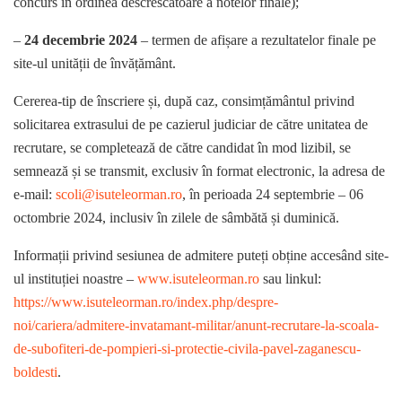
concurs în ordinea descrescătoare a notelor finale);
–
24 decembrie 2024
– termen de afișare a rezultatelor finale pe
site-ul unității de învățământ.
Cererea-tip de înscriere și, după caz, consimțământul privind
solicitarea extrasului de pe cazierul judiciar de către unitatea de
recrutare, se completează de către candidat în mod lizibil, se
semnează și se transmit, exclusiv în format electronic, la adresa de
e-mail:
scoli@isuteleorman.ro
, în perioada 24 septembrie – 06
octombrie 2024, inclusiv în zilele de sâmbătă și duminică.
Informații privind sesiunea de admitere puteți obține accesând site-
ul instituției noastre –
www.isuteleorman.ro
sau linkul:
https://www.isuteleorman.ro/index.php/despre-
noi/cariera/admitere-invatamant-militar/anunt-recrutare-la-scoala-
de-subofiteri-de-pompieri-si-protectie-civila-pavel-zaganescu-
boldesti
.