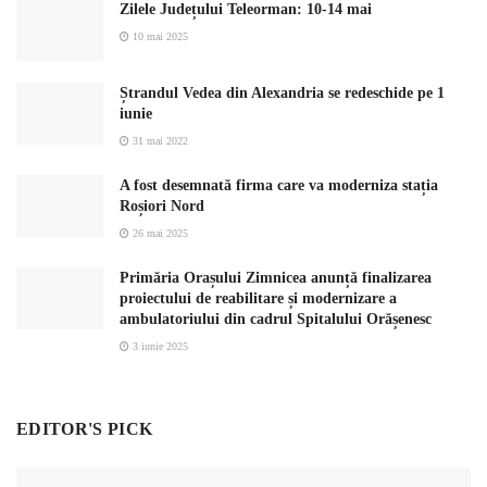
Zilele Județului Teleorman: 10-14 mai
10 mai 2025
Ștrandul Vedea din Alexandria se redeschide pe 1
iunie
31 mai 2022
A fost desemnată firma care va moderniza stația
Roșiori Nord
26 mai 2025
Primăria Orașului Zimnicea anunță finalizarea
proiectului de reabilitare și modernizare a
ambulatoriului din cadrul Spitalului Orășenesc
3 iunie 2025
EDITOR'S PICK