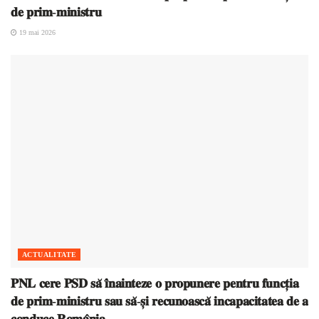
𝐝𝐞 𝐩𝐫𝐢𝐦-𝐦𝐢𝐧𝐢𝐬𝐭𝐫𝐮
19 mai 2026
ACTUALITATE
𝐏𝐍𝐋 𝐜𝐞𝐫𝐞 𝐏𝐒𝐃 𝐬𝐚̆ 𝐢̂𝐧𝐚𝐢𝐧𝐭𝐞𝐳𝐞 𝐨 𝐩𝐫𝐨𝐩𝐮𝐧𝐞𝐫𝐞 𝐩𝐞𝐧𝐭𝐫𝐮 𝐟𝐮𝐧𝐜𝐭̦𝐢𝐚
𝐝𝐞 𝐩𝐫𝐢𝐦-𝐦𝐢𝐧𝐢𝐬𝐭𝐫𝐮 𝐬𝐚𝐮 𝐬𝐚̆-𝐬̦𝐢 𝐫𝐞𝐜𝐮𝐧𝐨𝐚𝐬𝐜𝐚̆ 𝐢𝐧𝐜𝐚𝐩𝐚𝐜𝐢𝐭𝐚𝐭𝐞𝐚 𝐝𝐞 𝐚
𝐜𝐨𝐧𝐝𝐮𝐜𝐞 𝐑𝐨𝐦𝐚̂𝐧𝐢𝐚