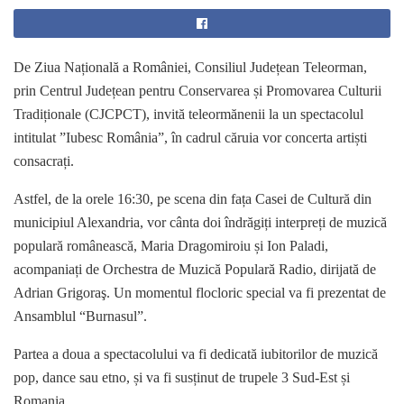
De Ziua Națională a României, Consiliul Județean Teleorman,
prin Centrul Județean pentru Conservarea și Promovarea Culturii
Tradiționale (CJCPCT), invită teleormănenii la un spectacolul
intitulat ”Iubesc România”, în cadrul căruia vor concerta artiști
consacrați.
Astfel, de la orele 16:30, pe scena din fața Casei de Cultură din
municipiul Alexandria, vor cânta doi îndrăgiți interpreți de muzică
populară românească, Maria Dragomiroiu și Ion Paladi,
acompaniați de Orchestra de Muzică Populară Radio, dirijată de
Adrian Grigoraş. Un momentul flocloric special va fi prezentat de
Ansamblul “Burnasul”.
Partea a doua a spectacolului va fi dedicată iubitorilor de muzică
pop, dance sau etno, și va fi susținut de trupele 3 Sud-Est și
Romania.