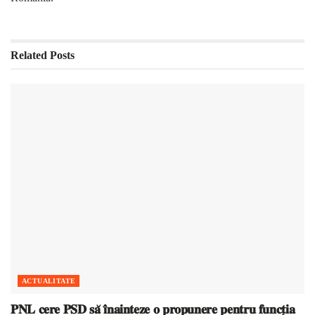
Related
Posts
ACTUALITATE
𝐏𝐍𝐋 𝐜𝐞𝐫𝐞 𝐏𝐒𝐃 𝐬𝐚̆ 𝐢̂𝐧𝐚𝐢𝐧𝐭𝐞𝐳𝐞 𝐨 𝐩𝐫𝐨𝐩𝐮𝐧𝐞𝐫𝐞 𝐩𝐞𝐧𝐭𝐫𝐮 𝐟𝐮𝐧𝐜𝐭̦𝐢𝐚