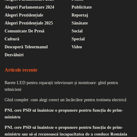
Alegeri Parlamentare 2024
Publicitate
Alegeri Prezidențiale
Reportaj
Alegeri Prezidențiale 2025
Sănătate
Comunicate De Presă
Social
Cultură
Special
Descoperă Teleormanul
Video
Dezvăluiri
Articole recente
Barete LED pentru reparații televizoare și monitoare: ghid pentru
tehnicieni
Ghid complet: cum alegi corect un încărcător pentru trotineta electrică
𝐏𝐍𝐋 𝐜𝐞𝐫𝐞 𝐏𝐒𝐃 𝐬𝐚̆ 𝐢̂𝐧𝐚𝐢𝐧𝐭𝐞𝐳𝐞 𝐨 𝐩𝐫𝐨𝐩𝐮𝐧𝐞𝐫𝐞 𝐩𝐞𝐧𝐭𝐫𝐮 𝐟𝐮𝐧𝐜𝐭̦𝐢𝐚 𝐝𝐞 𝐩𝐫𝐢𝐦-
𝐦𝐢𝐧𝐢𝐬𝐭𝐫𝐮
𝐏𝐍𝐋 𝐜𝐞𝐫𝐞 𝐏𝐒𝐃 𝐬𝐚̆ 𝐢̂𝐧𝐚𝐢𝐧𝐭𝐞𝐳𝐞 𝐨 𝐩𝐫𝐨𝐩𝐮𝐧𝐞𝐫𝐞 𝐩𝐞𝐧𝐭𝐫𝐮 𝐟𝐮𝐧𝐜𝐭̦𝐢𝐚 𝐝𝐞 𝐩𝐫𝐢𝐦-
𝐦𝐢𝐧𝐢𝐬𝐭𝐫𝐮 𝐬𝐚𝐮 𝐬𝐚̆-𝐬̦𝐢 𝐫𝐞𝐜𝐮𝐧𝐨𝐚𝐬𝐜𝐚̆ 𝐢𝐧𝐜𝐚𝐩𝐚𝐜𝐢𝐭𝐚𝐭𝐞𝐚 𝐝𝐞 𝐚 𝐜𝐨𝐧𝐝𝐮𝐜𝐞 𝐑𝐨𝐦𝐚̂𝐧𝐢𝐚