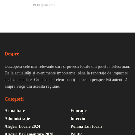
13 aprilie 2019
Despre
Descoperă cele mai relevante știri și povești locale din județul Teleorman.
De la actualități și evenimente importante, până la reportaje de impact și
analize detaliate, Cronica de Teleorman îți aduce o perspectivă autentică
asupra vieții din această regiune.
Categorii
Actualitate
Educație
Administrație
Interviu
Alegeri Locale 2024
Poiana Lui Iocan
Alegeri Parlamentare 2020
Politic