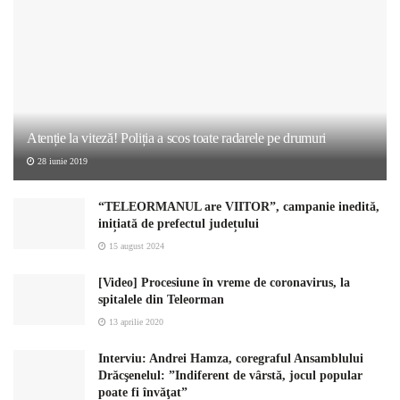
Atenție la viteză! Poliția a scos toate radarele pe drumuri
28 iunie 2019
“TELEORMANUL are VIITOR”, campanie inedită,
inițiată de prefectul județului
15 august 2024
[Video] Procesiune în vreme de coronavirus, la
spitalele din Teleorman
13 aprilie 2020
Interviu: Andrei Hamza, coregraful Ansamblului
Drăcşenelul: ”Indiferent de vârstă, jocul popular
poate fi învăţat”