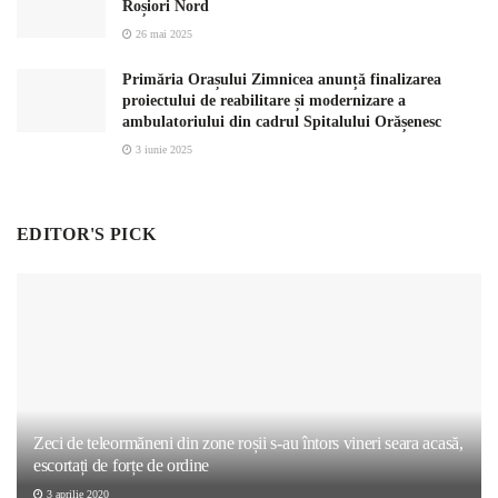
Roșiori Nord
26 mai 2025
Primăria Orașului Zimnicea anunță finalizarea
proiectului de reabilitare și modernizare a
ambulatoriului din cadrul Spitalului Orășenesc
3 iunie 2025
EDITOR'S PICK
Zeci de teleormăneni din zone roșii s-au întors vineri seara acasă,
escortați de forțe de ordine
3 aprilie 2020