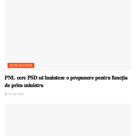
ACTUALITATE
𝐏𝐍𝐋 𝐜𝐞𝐫𝐞 𝐏𝐒𝐃 𝐬𝐚̆ 𝐢̂𝐧𝐚𝐢𝐧𝐭𝐞𝐳𝐞 𝐨 𝐩𝐫𝐨𝐩𝐮𝐧𝐞𝐫𝐞 𝐩𝐞𝐧𝐭𝐫𝐮 𝐟𝐮𝐧𝐜𝐭̦𝐢𝐚
𝐝𝐞 𝐩𝐫𝐢𝐦-𝐦𝐢𝐧𝐢𝐬𝐭𝐫𝐮
19 mai 2026