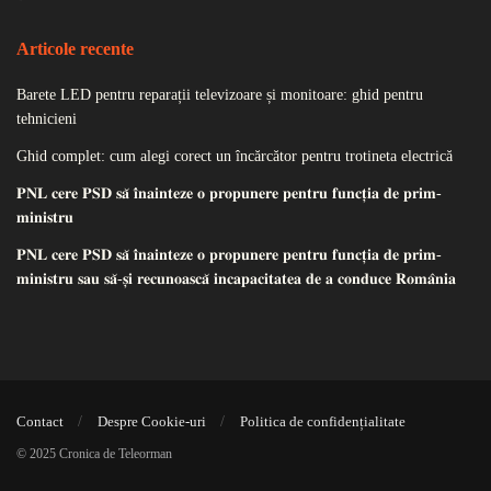
Articole recente
Barete LED pentru reparații televizoare și monitoare: ghid pentru
tehnicieni
Ghid complet: cum alegi corect un încărcător pentru trotineta electrică
𝐏𝐍𝐋 𝐜𝐞𝐫𝐞 𝐏𝐒𝐃 𝐬𝐚̆ 𝐢̂𝐧𝐚𝐢𝐧𝐭𝐞𝐳𝐞 𝐨 𝐩𝐫𝐨𝐩𝐮𝐧𝐞𝐫𝐞 𝐩𝐞𝐧𝐭𝐫𝐮 𝐟𝐮𝐧𝐜𝐭̦𝐢𝐚 𝐝𝐞 𝐩𝐫𝐢𝐦-
𝐦𝐢𝐧𝐢𝐬𝐭𝐫𝐮
𝐏𝐍𝐋 𝐜𝐞𝐫𝐞 𝐏𝐒𝐃 𝐬𝐚̆ 𝐢̂𝐧𝐚𝐢𝐧𝐭𝐞𝐳𝐞 𝐨 𝐩𝐫𝐨𝐩𝐮𝐧𝐞𝐫𝐞 𝐩𝐞𝐧𝐭𝐫𝐮 𝐟𝐮𝐧𝐜𝐭̦𝐢𝐚 𝐝𝐞 𝐩𝐫𝐢𝐦-
𝐦𝐢𝐧𝐢𝐬𝐭𝐫𝐮 𝐬𝐚𝐮 𝐬𝐚̆-𝐬̦𝐢 𝐫𝐞𝐜𝐮𝐧𝐨𝐚𝐬𝐜𝐚̆ 𝐢𝐧𝐜𝐚𝐩𝐚𝐜𝐢𝐭𝐚𝐭𝐞𝐚 𝐝𝐞 𝐚 𝐜𝐨𝐧𝐝𝐮𝐜𝐞 𝐑𝐨𝐦𝐚̂𝐧𝐢𝐚
Contact
Despre Cookie-uri
Politica de confidențialitate
© 2025 Cronica de Teleorman