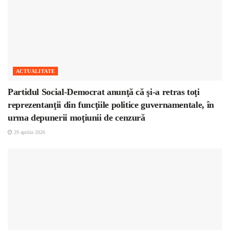
ACTUALITATE
Partidul Social-Democrat anunţă că şi-a retras toţi
reprezentanţii din funcţiile politice guvernamentale, în
urma depunerii moţiunii de cenzură
29 aprilie 2026