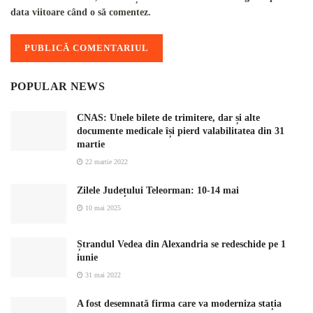
data viitoare când o să comentez.
POPULAR NEWS
CNAS: Unele bilete de trimitere, dar și alte
documente medicale își pierd valabilitatea din 31
martie
22 martie 2022
Zilele Județului Teleorman: 10-14 mai
10 mai 2025
Ștrandul Vedea din Alexandria se redeschide pe 1
iunie
31 mai 2022
A fost desemnată firma care va moderniza stația