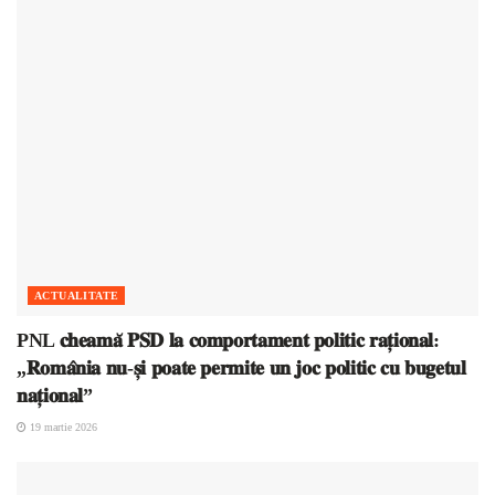
ACTUALITATE
PNL 𝐜𝐡𝐞𝐚𝐦𝐚̆ 𝐏𝐒𝐃 𝐥𝐚 𝐜𝐨𝐦𝐩𝐨𝐫𝐭𝐚𝐦𝐞𝐧𝐭 𝐩𝐨𝐥𝐢𝐭𝐢𝐜 𝐫𝐚𝐭̦𝐢𝐨𝐧𝐚𝐥:
„𝐑𝐨𝐦𝐚̂𝐧𝐢𝐚 𝐧𝐮-𝐬̦𝐢 𝐩𝐨𝐚𝐭𝐞 𝐩𝐞𝐫𝐦𝐢𝐭𝐞 𝐮𝐧 𝐣𝐨𝐜 𝐩𝐨𝐥𝐢𝐭𝐢𝐜 𝐜𝐮 𝐛𝐮𝐠𝐞𝐭𝐮𝐥
𝐧𝐚𝐭̦𝐢𝐨𝐧𝐚𝐥”
19 martie 2026