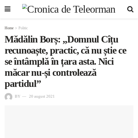
Home
Politic
Mădălin Borș: „Domnul Cîțu
recunoaște, practic, că nu știe ce
se întâmplă în țara asta. Nici
măcar nu-și controlează
partidul”
BY
20 august 2021