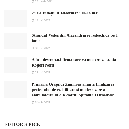
22 martie 2022
Zilele Județului Teleorman: 10-14 mai
10 mai 2025
Ștrandul Vedea din Alexandria se redeschide pe 1
iunie
31 mai 2022
A fost desemnată firma care va moderniza stația
Roșiori Nord
26 mai 2025
Primăria Orașului Zimnicea anunță finalizarea
proiectului de reabilitare și modernizare a
ambulatoriului din cadrul Spitalului Orășenesc
3 iunie 2025
EDITOR'S PICK