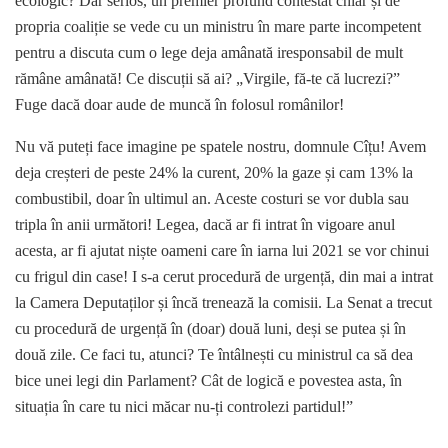
ecologic? Dar serios, un premier profund contestat chiar și de
propria coaliție se vede cu un ministru în mare parte incompetent
pentru a discuta cum o lege deja amânată iresponsabil de mult
rămâne amânată! Ce discuții să ai? „Virgile, fă-te că lucrezi?”
Fuge dacă doar aude de muncă în folosul românilor!
Nu vă puteți face imagine pe spatele nostru, domnule Cîțu! Avem
deja creșteri de peste 24% la curent, 20% la gaze și cam 13% la
combustibil, doar în ultimul an. Aceste costuri se vor dubla sau
tripla în anii următori! Legea, dacă ar fi intrat în vigoare anul
acesta, ar fi ajutat niște oameni care în iarna lui 2021 se vor chinui
cu frigul din case! I s-a cerut procedură de urgență, din mai a intrat
la Camera Deputaților și încă trenează la comisii. La Senat a trecut
cu procedură de urgență în (doar) două luni, deși se putea și în
două zile. Ce faci tu, atunci? Te întâlnești cu ministrul ca să dea
bice unei legi din Parlament? Cât de logică e povestea asta, în
situația în care tu nici măcar nu-ți controlezi partidul!”