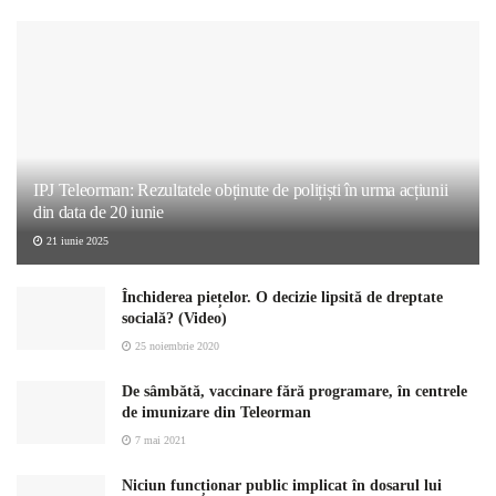
IPJ Teleorman: Rezultatele obținute de polițiști în urma acțiunii
din data de 20 iunie
21 iunie 2025
Închiderea piețelor. O decizie lipsită de dreptate
socială? (Video)
25 noiembrie 2020
De sâmbătă, vaccinare fără programare, în centrele
de imunizare din Teleorman
7 mai 2021
Niciun funcționar public implicat în dosarul lui