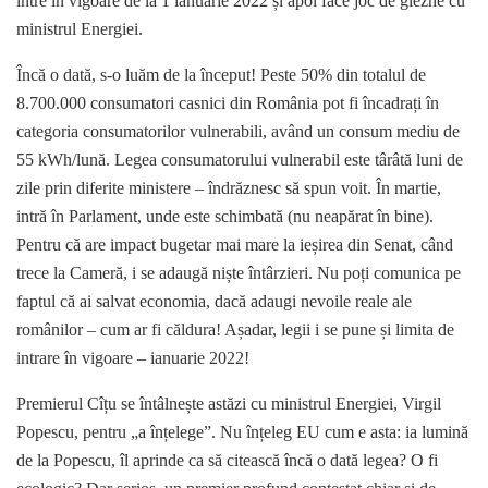
intre în vigoare de la 1 ianuarie 2022 și apoi face joc de glezne cu
ministrul Energiei.
Încă o dată, s-o luăm de la început! Peste 50% din totalul de
8.700.000 consumatori casnici din România pot fi încadrați în
categoria consumatorilor vulnerabili, având un consum mediu de
55 kWh/lună. Legea consumatorului vulnerabil este târâtă luni de
zile prin diferite ministere – îndrăznesc să spun voit. În martie,
intră în Parlament, unde este schimbată (nu neapărat în bine).
Pentru că are impact bugetar mai mare la ieșirea din Senat, când
trece la Cameră, i se adaugă niște întârzieri. Nu poți comunica pe
faptul că ai salvat economia, dacă adaugi nevoile reale ale
românilor – cum ar fi căldura! Așadar, legii i se pune și limita de
intrare în vigoare – ianuarie 2022!
Premierul Cîțu se întâlnește astăzi cu ministrul Energiei, Virgil
Popescu, pentru „a înțelege”. Nu înțeleg EU cum e asta: ia lumină
de la Popescu, îl aprinde ca să citească încă o dată legea? O fi