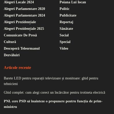
Alegeri Locale 2024
Poiana Lui Iocan
Alegeri Parlamentare 2020
Politic
Alegeri Parlamentare 2024
Publicitate
Alegeri Prezidențiale
Reportaj
Alegeri Prezidențiale 2025
Sănătate
Comunicate De Presă
Social
Cultură
Special
Descoperă Teleormanul
Video
Dezvăluiri
Articole recente
Barete LED pentru reparații televizoare și monitoare: ghid pentru
tehnicieni
Ghid complet: cum alegi corect un încărcător pentru trotineta electrică
𝐏𝐍𝐋 𝐜𝐞𝐫𝐞 𝐏𝐒𝐃 𝐬𝐚̆ 𝐢̂𝐧𝐚𝐢𝐧𝐭𝐞𝐳𝐞 𝐨 𝐩𝐫𝐨𝐩𝐮𝐧𝐞𝐫𝐞 𝐩𝐞𝐧𝐭𝐫𝐮 𝐟𝐮𝐧𝐜𝐭̦𝐢𝐚 𝐝𝐞 𝐩𝐫𝐢𝐦-
𝐦𝐢𝐧𝐢𝐬𝐭𝐫𝐮