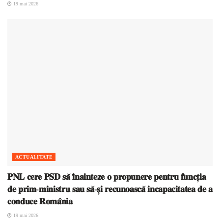
19 mai 2026
ACTUALITATE
𝐏𝐍𝐋 𝐜𝐞𝐫𝐞 𝐏𝐒𝐃 𝐬𝐚̆ 𝐢̂𝐧𝐚𝐢𝐧𝐭𝐞𝐳𝐞 𝐨 𝐩𝐫𝐨𝐩𝐮𝐧𝐞𝐫𝐞 𝐩𝐞𝐧𝐭𝐫𝐮 𝐟𝐮𝐧𝐜𝐭̦𝐢𝐚
𝐝𝐞 𝐩𝐫𝐢𝐦-𝐦𝐢𝐧𝐢𝐬𝐭𝐫𝐮 𝐬𝐚𝐮 𝐬𝐚̆-𝐬̦𝐢 𝐫𝐞𝐜𝐮𝐧𝐨𝐚𝐬𝐜𝐚̆ 𝐢𝐧𝐜𝐚𝐩𝐚𝐜𝐢𝐭𝐚𝐭𝐞𝐚 𝐝𝐞 𝐚
𝐜𝐨𝐧𝐝𝐮𝐜𝐞 𝐑𝐨𝐦𝐚̂𝐧𝐢𝐚
19 mai 2026