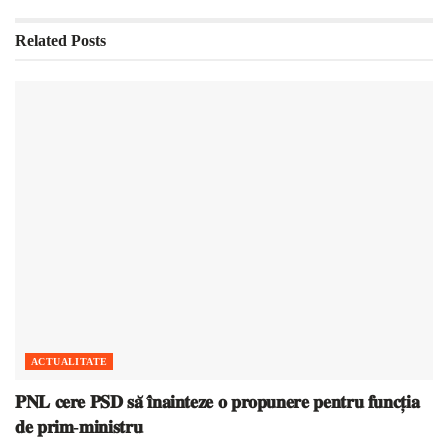
Related
Posts
ACTUALITATE
𝐏𝐍𝐋 𝐜𝐞𝐫𝐞 𝐏𝐒𝐃 𝐬𝐚̆ 𝐢̂𝐧𝐚𝐢𝐧𝐭𝐞𝐳𝐞 𝐨 𝐩𝐫𝐨𝐩𝐮𝐧𝐞𝐫𝐞 𝐩𝐞𝐧𝐭𝐫𝐮 𝐟𝐮𝐧𝐜𝐭̦𝐢𝐚
𝐝𝐞 𝐩𝐫𝐢𝐦-𝐦𝐢𝐧𝐢𝐬𝐭𝐫𝐮