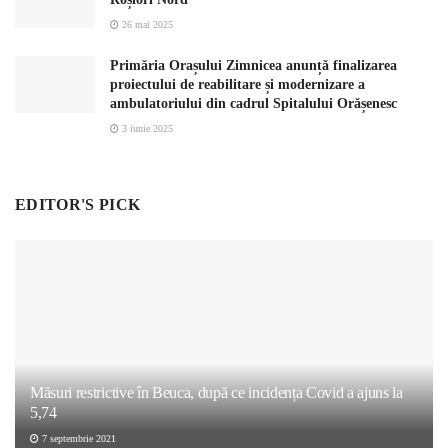
26 mai 2025
Primăria Orașului Zimnicea anunță finalizarea
proiectului de reabilitare și modernizare a
ambulatoriului din cadrul Spitalului Orășenesc
3 iunie 2025
EDITOR'S PICK
Măsuri restrictive în Beuca, după ce incidența Covid a ajuns la
5,74
7 septembrie 2021