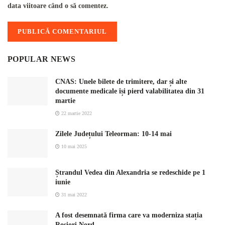
data viitoare când o să comentez.
POPULAR NEWS
CNAS: Unele bilete de trimitere, dar și alte
documente medicale își pierd valabilitatea din 31
martie
22 martie 2022
Zilele Județului Teleorman: 10-14 mai
10 mai 2025
Ștrandul Vedea din Alexandria se redeschide pe 1
iunie
31 mai 2022
A fost desemnată firma care va moderniza stația
Roșiori Nord