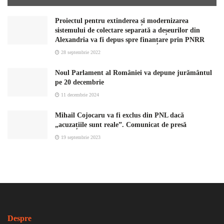
Proiectul pentru extinderea și modernizarea
sistemului de colectare separată a deșeurilor din
Alexandria va fi depus spre finanțare prin PNRR
28 septembrie 2022
Noul Parlament al României va depune jurământul
pe 20 decembrie
11 decembrie 2024
Mihail Cojocaru va fi exclus din PNL dacă
„acuzațiile sunt reale”. Comunicat de presă
19 septembrie 2023
Despre