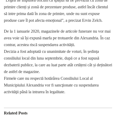
“Legea ne impunea oricum ca spațiul să fie prevăzut cu zonă de
primire clienți și zonă de prezentare produse, astfel încât clientul
să intre prima dată în zona de primire, unde nu sunt expuse
produse care îl pot afecta emoțional”, a precizat Ervin Zelch.
De la 1 ianuarie 2020, magazinele de articole funerare nu vor mai
avea voie să își expună marfa pe trotuarele din Alexandria. În caz
contrar, acestea riscă suspendarea activității.
Decizia a fost adoptată cu unanimitate de voturi, în ședința
consiliului local din luna septembrie, după ce a fost supusă
dezbaterii publice, la care au luat parte atât cetățeni cât și deținători
de astfel de magazine.
Firmele care nu respectă hotărârea Consiliului Local al
Municipiului Alexandria vor fi sancţionate cu suspendarea
activităţii până la intrarea în legalitate.
Related
Posts